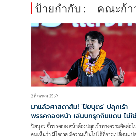
ป้ายกำกับ :
คณะก้า
2 สิงหาคม 2569
มาแล้วศาสดาส้ม! 'ปิยบุตร' ปลุกเร้า
พรรคกองหน้า เล่นบทรุกกินแดน ไม่ใช
แค่รักษาฐานที่มั่น
ปิยบุตร จี้พรรคกองหน้าต้องปลุกเร้าทางความคิดต่อไ
คนเห็นว่า มีโอกาส มีความเป็นไปได้ที่การเปลี่ยนแป