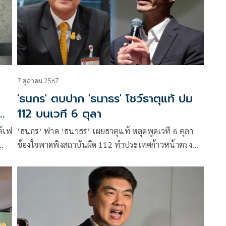
7 ตุลาคม 2567
'ธนกร' ตบปาก 'ธนาธร' โชว์ธาตุแท้ ปม
112 บนเวที 6 ตุลา
ต์เฟ
‘ธนกร’ ฟาด ‘ธนาธร’ เผยธาตุแท้ หลุดพูดเวที 6 ตุลา
ข้องใจพาดพิงสถาบันผิด 112 ทำประเทศก้าวหน้าตรง
ไหน แนะเอาเวลาไปช่วยน้ำท่วมทำประโยชน์ดีกว่า