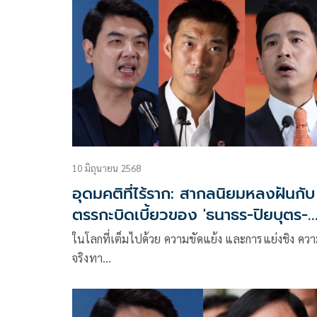
รทสช. ช่วยคดีการเมืองทุกกลุ่ม
10 มิถุนายน 2568
อุดมคติที่ไร้ราก: สากลนิยมหลงฝันกับ
ตรรกะบิดเบี้ยวของ 'ธนาธร-ปิยบุตร-
พิธา'
ในโลกที่เต็มไปด้วย ความขัดแย้ง และการแย่งชิง คว
จริงทา…