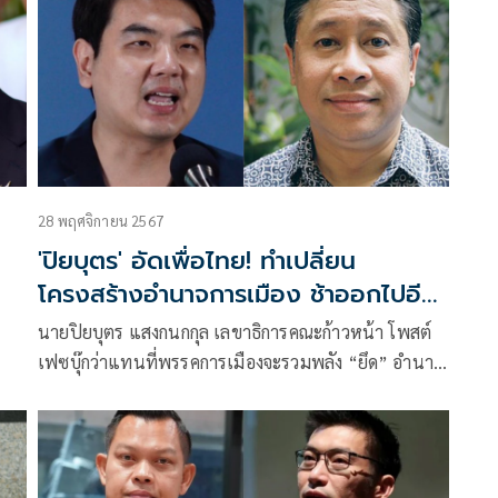
28 พฤศจิกายน 2567
'ปิยบุตร' อัดเพื่อไทย! ทำเปลี่ยน
โครงสร้างอำนาจการเมือง ช้าออกไปอีก
10-20 ปี
นายปิยบุตร แสงกนกกุล เลขาธิการคณะก้าวหน้า โพสต์
เฟซบุ๊กว่าแทนที่พรรคการเมืองจะรวมพลัง “ยึด” อำนาจ
การออกใบอนุญาตที่ 2 ของ