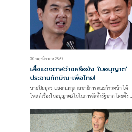
30 พฤศจิกายน 2567
เสื้อแดงตาสว่างหรือยัง 'ใบอนุญาต'
ประจานทักษิณ-เพื่อไทย!
นายปิยบุตร แสงกนกกุล เลขาธิการคณะก้าวหน้า ได้
โพสต์เรื่องใบอนุญาต2ใบในการจัดตั้งรัฐบาล โดยตั้ง
คำถามว่า ทำไมพรรคการเมืองกลับเลือกใช้วิธี “หมอบ
สยบยอม เอาใจ” ผู้ออกใบอนุญาตที่ 2