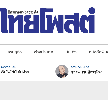
เศรษฐกิจ
ต่างประเทศ
บันเทิง
หนังสือพิม
ผักกาดหอม
วิสามัญบันเทิง
ดับไฟใต้มันไม่ง่าย
สุภาพบุรุษผู้อาวุโส?