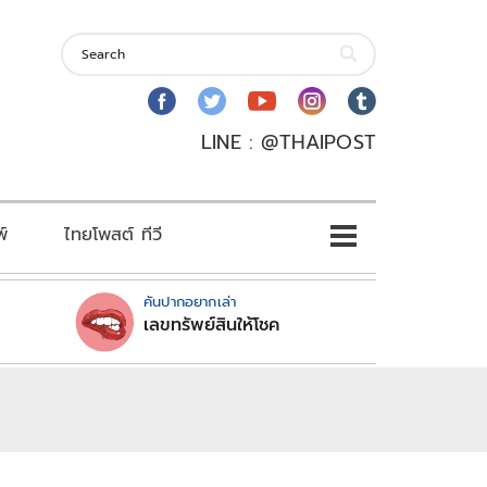
LINE : @THAIPOST
พ์
ไทยโพสต์ ทีวี
คันปากอยากเล่า
เลขทรัพย์สินให้โชค