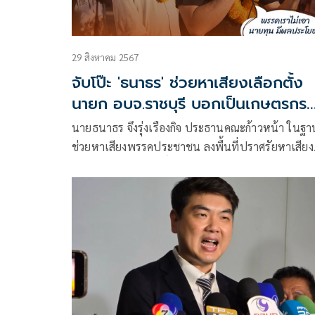
29 สิงหาคม 2567
จับโป๊ะ 'ธนาธร' ช่วยหาเสียงเลือกตั้ง
นายก อบจ.ราชบุรี บอกเป็นเกษตรกร
ต่อต้านนายทุน
นายธนาธร จึงรุ่งเรืองกิจ ประธานคณะก้าวหน้า ในฐาน
ช่วยหาเสียงพรรคประชาชน ลงพื้นที่ปราศรัยหาเสียง
ช่วยนายชัยรัตน์ ศักดิ์อิสระพงศ์ ผู้สมัครนายก อบจ.ราช
พรรคประชาชน