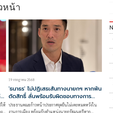
วหน้า
N
19 กรกฎาคม 2568
'ธนาธร' ไม่ปฏิเสธเส้นทางนายกฯ หากพ้น
่
ตัดสิทธิ์ ลั่นพร้อมรับผิดชอบทางการ
เมือง
ปให้
ประธานคณะก้าวหน้าประกาศจุดยืนไม่เคยหมดหวังใน
ลง
งานการเมือง พร้อมรับตำแหน่งนายกรัฐมนตรีหาก