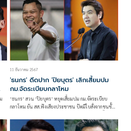
ด้วยการตัดสินใจยุบสภาฯ คืนอำนาจประชาชน
11 ธันวาคม 2567
'ธนกร' ดีดปาก 'ปิยบุตร' เลิกเสี้ยมปม
กม.จัดระเบียบกลาโหม
าม
‘ธนกร’ สวน ‘ปิยบุตร’ หยุดเสี้ยมปม กม.จัดระเบียบ
กลาโหม ยัน สส.ฟังเสียงประชาชน ปัดมีใบสั่งจากชนชั้น
นำ ย้ำชัด กองทัพเป็นความมั่นคงของชาติทุกมิติ ชี้หากทำ
ผิดก็อยู่ยาก ป้องกันรัฐประหารไม่ได้