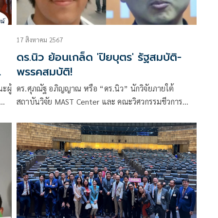
17 สิงหาคม 2567
ดร.นิว ย้อนเกล็ด 'ปิยบุตร' รัฐสมบัติ-
พรรคสมบัติ!
ะผู้
ดร.ศุภณัฐ อภิญญาณ หรือ “ดร.นิว” นักวิจัยภายใต้
สถาบันวิจัย MAST Center และ คณะวิศวกรรมชีวการ
บุรี
แพทย์ University of Arkansas