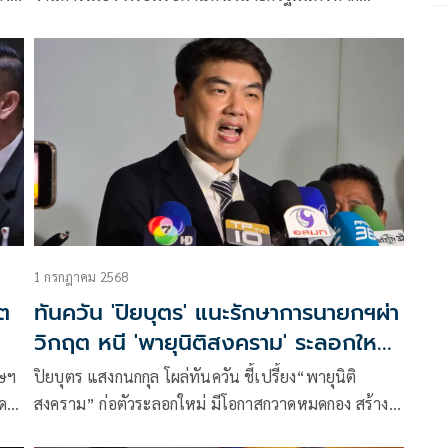
คุณสมบัติครบ ย้ำทำพรรคเพื่อผลักดันประเทศ
1 กรกฎาคม 2568
าต
ทันควัน 'ปิยบุตร' แนะรักษาการนายกฯผ่า
วิกฤต หนี 'พายุนิติสงคราม' ระลอกใหม่
จ่อกวาดเรียบ!
ทษฯ
ปิยบุตร แสงกนกกุล โผล่ทันควัน ชี้เปรี้ยง“พายุนิติ
ด
สงคราม” ก่อตัวระลอกใหม่ มีโอกาสกวาดหมดกอง สร้าง
บ
สุญญากาศทางการเมือง แนะรักษาการนายกฯผ่าวิกฤต