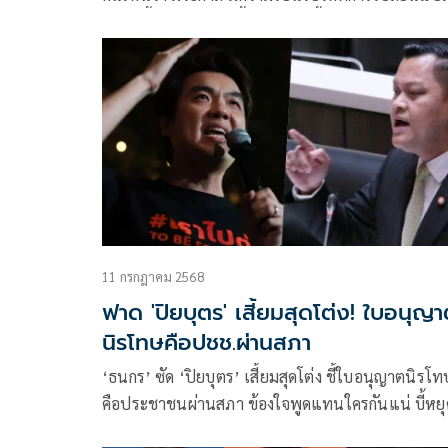
จะเกิดขึ้น และจะเกิดขึ้นในไม่ช้านี้
11 กรกฎาคม 2568
ฟาด 'ปิยบุตร' เสี้ยมสุดโต่ง! ใบอนุญ
นิรโทษคือปชช.ผ่านสภา
‘ธนกร’ ซัด ‘ปิยบุตร’ เสี้ยมสุดโต่ง ชี้ใบอนุญาตนิรโ
คือประชาชนผ่านสภา ข้องใจพูดแทนใครกันแน่ บี้หยุ
บิดเบือนยุยงสังคมแตกแยก พร้อมสวน ‘โรม’ ร่างฉบั