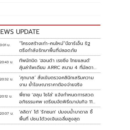
EWS UPDATE
“โครงสร้างเก่า-คนใหม่”บีอาร์เอ็น รัฐ
0:01 น.
ตรึงกำลังรักษาพื้นที่ปลอดภัย
ทัพนักบิด 'ฮอนด้า เรซซิ่ง ไทยแลนด์'
20:43 น.
ลุ้นล่าโพเดียม ARRC สนาม 4 ที่มัลดาลิ
กา
‘ศุภมาส’ สั่งเข้มตรวจคลินิกเสริมความ
20:32 น.
งาม ย้ำโฆษณาราคาต้องจ่ายจริง
พี่ชาย 'ฮลุน โซโล่' แจ้งกำหนดการสวด
20:12 น.
อภิธรรมศพ เตรียมจัดพิธีฌาปนกิจ 11
ส.ค.
'ลลิดา' โต้ 'รักชนก' ปมงบน้ำบาดาล ชี้
20:07 น.
พื้นที่ ปชน.ได้วงเงินเฉลี่ยสูงสุด