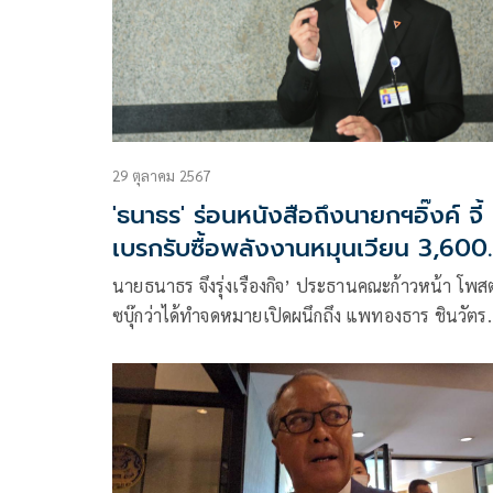
29 ตุลาคม 2567
'ธนาธร' ร่อนหนังสือถึงนายกฯอิ๊งค์ จี้
เบรกรับซื้อพลังงานหมุนเวียน 3,600
เมกะวัตต์
นายธนาธร จึงรุ่งเรืองกิจ’ ประธานคณะก้าวหน้า โพส
ซบุ๊กว่าได้ทำจดหมายเปิดผนึกถึง แพทองธาร ชินวัตร
นายกรัฐมนตรี