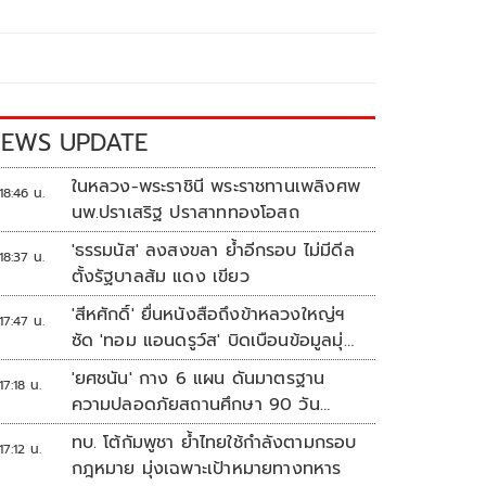
EWS UPDATE
ในหลวง-พระราชินี พระราชทานเพลิงศพ
18:46 น.
นพ.ปราเสริฐ ปราสาททองโอสถ
'ธรรมนัส' ลงสงขลา ย้ำอีกรอบ ไม่มีดีล
18:37 น.
ตั้งรัฐบาลส้ม แดง เขียว
'สีหศักดิ์' ยื่นหนังสือถึงข้าหลวงใหญ่ฯ
17:47 น.
ซัด 'ทอม แอนดรูว์ส' บิดเบือนข้อมูลมุ่ง
แสวงหาผลประโยชน์ทางการเมือง
'ยศชนัน' กาง 6 แผน ดันมาตรฐาน
17:18 น.
ความปลอดภัยสถานศึกษา 90 วัน
ป้องกันก่อเหตุรุนแรง
ทบ. โต้กัมพูชา ย้ำไทยใช้กำลังตามกรอบ
17:12 น.
กฎหมาย มุ่งเฉพาะเป้าหมายทางทหาร