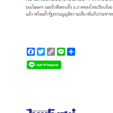
ไทย
รองโฆษกฯ เผยรับฟังครบทั้ง 4 ภาคของไทยเรียบร้อย
แล้ว พร้อมย้ำรัฐธรรมนูญมีความเกี่ยวพันกับประชาช
ทุกคน อยากให้ทุกคนมีส่วนร่วม เพื่อรัฐธรรมนูญที่เป็
ของคนไทยทุกคน
F
T
C
Li
S
ac
wi
o
n
h
e
tt
p
e
ar
b
er
y
e
o
Li
o
n
k
k