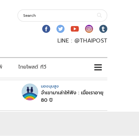
LINE : @THAIPOST
พ์
ไทยโพสต์ ทีวี
มองมุมสูง
จำเขามาเล่าให้ฟัง : เมื่อเราอายุ
80 ปี