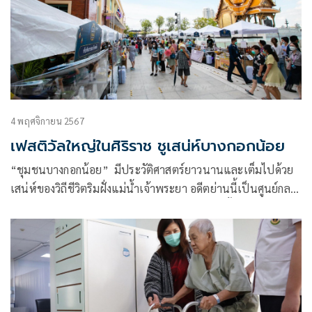
4 พฤศจิกายน 2567
เฟสติวัลใหญ่ในศิริราช ชูเสน่ห์บางกอกน้อย
“ชุมชนบางกอกน้อย” มีประวัติศาสตร์ยาวนานและเต็มไปด้วย
เสน่ห์ของวิถีชีวิตริมฝั่งแม่น้ำเจ้าพระยา อดีตย่านนี้เป็นศูนย์กลาง
การค้าขายและการคมนาคมที่สำคัญ ด้วยทำเลที่ตั้งอยู่ริมคลอง
บางกอกน้อย ติดกับแม่น้ำเจ้าพระยา ทำให้ชุมชนเติบโตขึ้นจาก
การเป็นท่าเรือในการรับส่งสิน