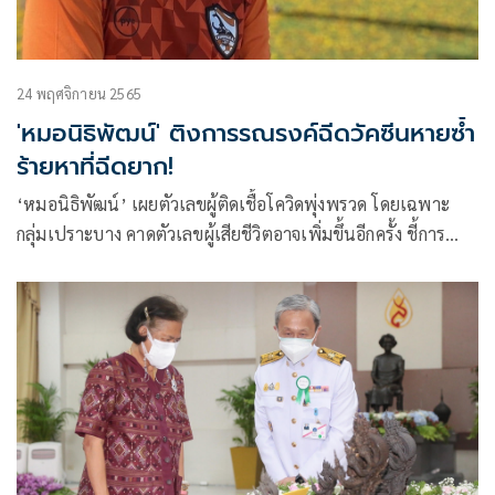
24 พฤศจิกายน 2565
'หมอนิธิพัฒน์' ติงการรณรงค์ฉีดวัคซีนหายซ้ำ
ร้ายหาที่ฉีดยาก!
‘หมอนิธิพัฒน์’ เผยตัวเลขผู้ติดเชื้อโควิดพุ่งพรวด โดยเฉพาะ
กลุ่มเปราะบาง คาดตัวเลขผู้เสียชีวิตอาจเพิ่มขึ้นอีกครั้ง ชี้การ
รณรงค์ฉีดเงียบเหงา ซ้ำร้ายการอำนวยความสะดวกหดหาย