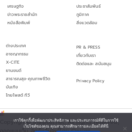
เศรษฐกิจ
ประชาสัมพันธ์
ข่าวพระราชสำนัก
ภูมิภาค
หนังสือพิมพ์
สิ่งแวดล้อม
ต่างประเทศ
PR & PRESS
อาชญากรรม
เกี่ยวกับเรา
X-CITE
ติดต่อและ สนับสนุน
ยานยนต์
สาธารณสุข-คุณภาพชีวิต
Privacy Policy
บันเทิง
ไทยโพสต์ ทีวี
Copyright© thaipost.net, All rights reserved.,
เราใช้คุกกี้เพื่อพัฒนาประสิทธิภาพ และประสบการณ์ที่ดีในการใช้
เว็บไซต์ของคุณ คุณสามารถศึกษารายละเอียดได้ที่นี่
ออกแบบเว็บ จัดทำเว็บไซต์โดย iDesign