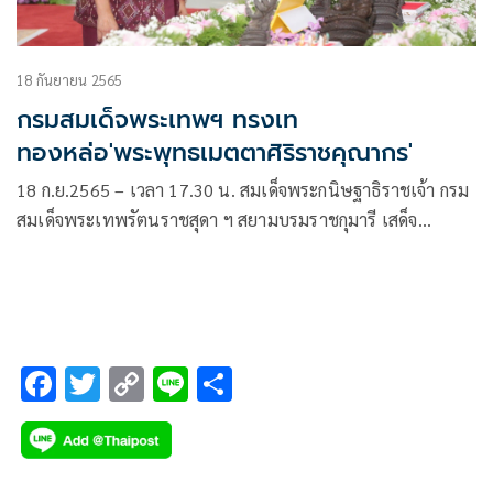
18 กันยายน 2565
กรมสมเด็จพระเทพฯ ทรงเท
ทองหล่อ'พระพุทธเมตตาศิริราชคุณากร'
18 ก.ย.2565 – เวลา 17.30 น. สมเด็จพระกนิษฐาธิราชเจ้า กรม
สมเด็จพระเทพรัตนราชสุดา ฯ สยามบรมราชกุมารี เสด็จ
พระราชดำเนินไปทรงเททองหล่อ “พระพุทธเมตตาศิริราช
คุณากร” โดยมีศาสตราจารย์ ดร. นายแพทย์ประสิทธิ์ วัฒนาภา
คณบดีคณะแพทยศาสตร์ศิริราชพยาบาล นายณรงค์ รักร้อย
F
T
C
Li
S
ac
wi
o
n
h
e
tt
p
e
ar
b
er
y
e