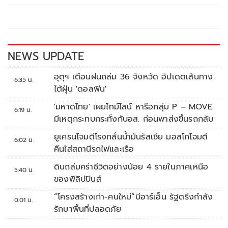
o
Li
o
n
k
k
NEWS UPDATE
อุตุฯ เตือนฝนถล่ม 36 จังหวัด อัปเดตเส้นทาง
6:35 น.
ไต้ฝุ่น 'ดอลฟิน'
'มหาดไทย' เผยไทม์ไลน์ หารือกลุ่ม P – MOVE
6:19 น.
มีเหตุกระทบกระทั่งกับอส. ก่อนพาส่งขึ้นรถกลับ
ยูเครนโจมตีโรงกลั่นน้ำมันรัสเซีย มอสโกโจมตี
6:02 น.
คืนใส่สถานีรถไฟและเรือ
ดินถล่มคร่าชีวิตอย่างน้อย 4 รายในภาคเหนือ
5:40 น.
ของฟิลิปปินส์
“โครงสร้างเก่า-คนใหม่”บีอาร์เอ็น รัฐตรึงกำลัง
0:01 น.
รักษาพื้นที่ปลอดภัย