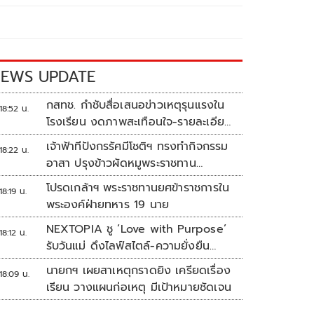
EWS UPDATE
กสทช. กำชับสื่อเสนอข่าวเหตุรุนแรงใน
18:52 น.
โรงเรียน งดภาพสะเทือนใจ-รายละเอียด
เสี่ยงเลียนแบบ
เจ้าฟ้าทีปังกรรัศมีโชติฯ ทรงทำกิจกรรม
18:22 น.
อาสา ปรุงข้าวผัดหมูพระราชทาน
ประชาชน
โปรดเกล้าฯ พระราชทานยศข้าราชการใน
18:19 น.
พระองค์ฝ่ายทหาร 19 นาย
NEXTOPIA ชู ‘Love with Purpose’
18:12 น.
รับวันแม่ ดึงไลฟ์สไตล์-ความยั่งยืน
สร้างประสบการณ์ช้อปปิงมีความหมาย
นายกฯ เผยสาเหตุกราดยิง เครียดเรื่อง
18:09 น.
เรียน วางแผนก่อเหตุ มีเป้าหมายชัดเจน