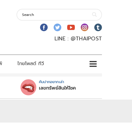
LINE : @THAIPOST
พ์
ไทยโพสต์ ทีวี
คันปากอยากเล่า
เลขทรัพย์สินให้โชค