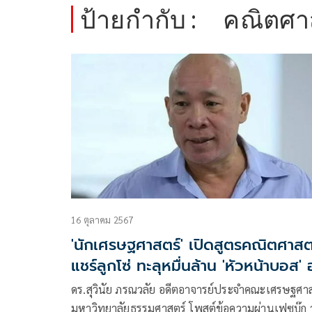
ป้ายกำกับ :
คณิตศาส
16 ตุลาคม 2567
'นักเศรษฐศาสตร์' เปิดสูตรคณิตศาสต
แชร์ลูกโซ่ ทะลุหมื่นล้าน 'หัวหน้าบอส' 
ไป2พันล้าน
ดร.สุวินัย ภรณวลัย อดีตอาจารย์ประจำคณะเศรษฐศาส
มหาวิทยาล