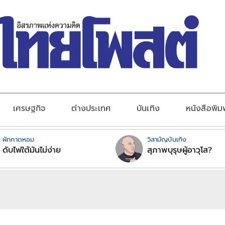
เศรษฐกิจ
ต่างประเทศ
บันเทิง
หนังสือพิม
ผักกาดหอม
วิสามัญบันเทิง
ดับไฟใต้มันไม่ง่าย
สุภาพบุรุษผู้อาวุโส?