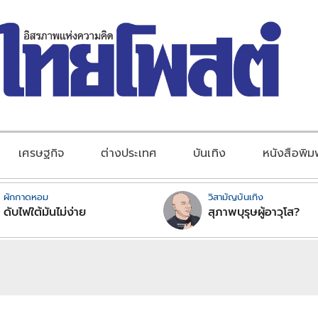
เศรษฐกิจ
ต่างประเทศ
บันเทิง
หนังสือพิม
ผักกาดหอม
วิสามัญบันเทิง
ดับไฟใต้มันไม่ง่าย
สุภาพบุรุษผู้อาวุโส?