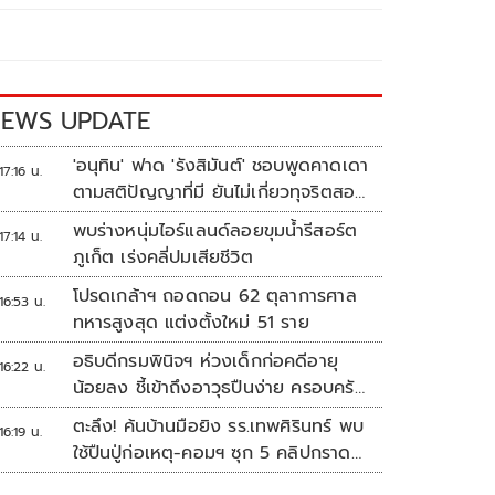
EWS UPDATE
'อนุทิน' ฟาด 'รังสิมันต์' ชอบพูดคาดเดา
17:16 น.
ตามสติปัญญาที่มี ยันไม่เกี่ยวทุจริตสอบ
ท้องถิ่น
พบร่างหนุ่มไอร์แลนด์ลอยขุมน้ำรีสอร์ต
17:14 น.
ภูเก็ต เร่งคลี่ปมเสียชีวิต
โปรดเกล้าฯ ถอดถอน 62 ตุลาการศาล
16:53 น.
ทหารสูงสุด แต่งตั้งใหม่ 51 ราย
อธิบดีกรมพินิจฯ ห่วงเด็กก่อคดีอายุ
16:22 น.
น้อยลง ชี้เข้าถึงอาวุธปืนง่าย ครอบครัว
แตกแยกเป็นชนวนสำคัญ
ตะลึง! ค้นบ้านมือยิง รร.เทพศิรินทร์ พบ
16:19 น.
ใช้ปืนปู่ก่อเหตุ-คอมฯ ซุก 5 คลิปกราด
ยิง