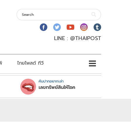
LINE : @THAIPOST
พ์
ไทยโพสต์ ทีวี
คันปากอยากเล่า
เลขทรัพย์สินให้โชค