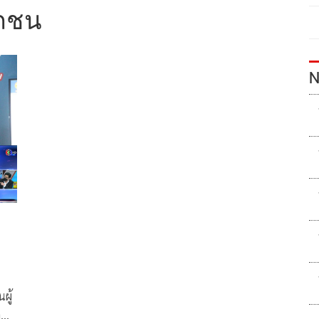
รถชน
N
ผู้
ล