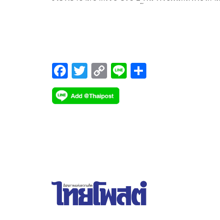
แขวงพระนครเหนือ 3 พ.ค.นี้
F
T
C
Li
S
ac
wi
o
n
h
e
tt
p
e
ar
b
er
y
e
o
Li
o
n
k
k