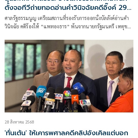
ตั้งจอทีวีถ่ายทอดอ่านคำวินิจฉัยคดีอิ๊งค์ 29
ส.ค.
ศาลรัฐธรรมนูญ เตรียมสถานที่รองรับการออกนั่งบัลลังค์อ่านคำ
วินิจฉัย คดีร้องให้ “แพทองธาร” พ้นจากนายกรัฐมนตรี เหตุขาด
ความซื่อสัตย์สุจริตและผิดจริยธรรม ปมคลิปเสียง “ฮุน เซน”
28 สิงหาคม 2568
'ทั่นเต้น' ให้เคารพศาลคดีคลิปอังเคิลแต่บอก