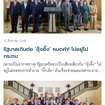
31 สิงหาคม 2568
รัฐบาลเดินต่อ ‘อุ๊งอิ๊ง’ หมดค่า! ไม่อยู่ไม่
กระทบ
กลายเป็นอากาศธาตุ! รัฐมนตรีตอบเป็นเสียงเดียวกัน “อุ๊งอิ๊ง” ไม่
อยู่ไม่กระทบการทำงาน “บิ๊กเล็ก” ยันเรื่องชายแดนทหารเอาอยู่
ขณะที่ “พิชัย” เผยเรื่องเศรษฐกิจใครรับผิดชอบก็ยังต้องดูแลอยู่
เจรจาสหรัฐไม่สะดุด