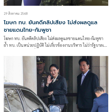
29 สิงหาคม 2568
โฆษก ทบ. ยันคดีคลิปเสียง ไม่ส่งผลดูแล
ชายแดนไทย-กัมพูชา
โฆษก ทบ. ยันคดีคลิปเสียง ไม่ส่งผลดูแลชายแดนไทย-กัมพูชา
ย้ำ ทบ. เป็นหน่วยปฏิบัติ ไม่เกี่ยวข้องงานบริหาร ไม่ว่ารัฐบาลเก่า
หรือใหม่ ส่วนแต่งตั้งโยกย้ายนายพล ยึดตำแหน่ง มากกว่าตัว
บุคคล จึงไม่กระทบการทำงาน ชี้สถานการณ์ชายแดนไทย-
กัมพูชา ตอบยากจะยืดเยื้อถึงเมื่อใด เพราะมีความไม่แน่นอน