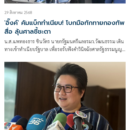
29 สิงหาคม 2568
'อิ๊งค์' คัมแบ็กทำเนียบ! โบกมือทักทายกองทัพ
สื่อ ลุ้นศาลชี้ชะตา
น.ส.แพทองธาร ชินวัตร นายกรัฐมนตรีและรมว.วัฒนธรรม เดิน
ทางเข้าทำเนียบรัฐบาล เพื่อรอรับฟังคำวินิจฉัยศาลรัฐธรรมนูญ
คดีคลิปเสียง เมื่อลงจากรถหน้าตึกไทยคู่ฟ้า