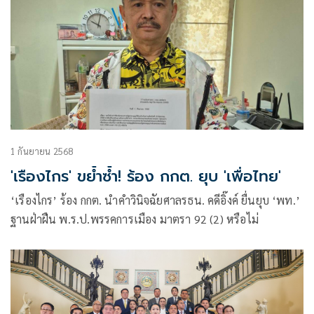
1 กันยายน 2568
'เรืองไกร' ขย้ำซ้ำ! ร้อง กกต. ยุบ 'เพื่อไทย'
‘เรืองไกร’ ร้อง กกต. นำคำวินิจฉัยศาลรธน. คดีอิ๊งค์ ยื่นยุบ ‘พท.’
ฐานฝ่าฝืน พ.ร.ป.พรรคการเมือง มาตรา 92 (2) หรือไม่