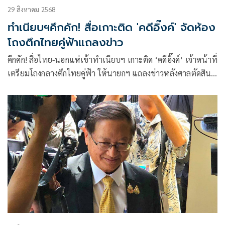
29 สิงหาคม 2568
ทำเนียบฯคึกคัก! สื่อเกาะติด 'คดีอิ๊งค์' จัดห้อง
โถงตึกไทยคู่ฟ้าแถลงข่าว
คึกคัก! สื่อไทย-นอกแห่เข้าทำเนียบฯ เกาะติด ‘คดีอิ๊งค์’ เจ้าหน้าที่
เตรียมโถงกลางตึกไทยคู่ฟ้า ให้นายกฯ แถลงข่าวหลังศาลตัดสิน
จัดห้องม่วงรองรับ รมต. ร่วมลุ้นคำวินิจฉัย