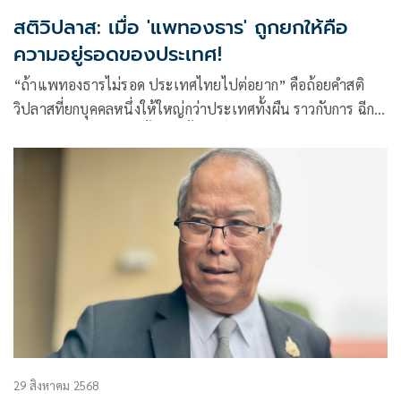
สติวิปลาส: เมื่อ 'แพทองธาร' ถูกยกให้คือ
ความอยู่รอดของประเทศ!
“ถ้าแพทองธารไม่รอด ประเทศไทยไปต่อยาก” คือถ้อยคำสติ
วิปลาสที่ยกบุคคลหนึ่งให้ใหญ่กว่าประเทศทั้งผืน ราวกับการ ฉีก
บัตรประชาชนของคนทั้งชาติทิ้ง ศักดิ์ศรีของเจ็ดสิบล้านชีวิตถูก
ลดเหลือเพียงชะตาของแพทองธาร ทั้งที่
29 สิงหาคม 2568