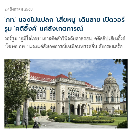
29 สิงหาคม 2568
'ภท.' แจงไม่แปลก 'เสี่ยหนู' เดินสาย เปิดวอร์
รูม 'คดีอิ๊งค์' แค่สังเกตการณ์
วอร์รูม ‘ภูมิใจไทย’ เกาะติดคำวินิจฉัยศาลรธน. คดีคลิปเสียงอิ๊งค์
‘โฆษก ภท.’ แจงแค่สังเกตการณ์เหมือนพรรคอื่น ดับกระแสร้อน
‘เสี่ยหนู’ เดินสายกินข้าวปูทางนายกฯ บอกไม่แปลกมีคนรู้จัก
เยอะ