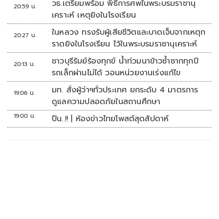
วธ.เตรียมพร้อม พิธีการศพในพระบรมราชานุ
20:59 น.
เคราะห์ เหตุยิงในโรงเรียน
ในหลวง ทรงรับผู้เสียชีวิตและบาดเจ็บจากเหตุก
20:27 น.
ราดยิงในโรงเรียน ไว้ในพระบรมราชานุเคราะห์
ชาวบุรีรัมย์ร้องทุกข์ น้ำท่วมนาข้าวซ้ำซากทุกปี
20:13 น.
รถเล็กผ่านไม่ได้ วอนหน่วยงานเร่งแก้ไข
มท. สั่งผู้ว่าฯทั่วประเทศ ยกระดับ 4 มาตรการ
19:06 น.
ดูแลความปลอดภัยในสถานศึกษา
19:00 น.
ปืน..!! | ห้องข่าวไทยโพสต์สุดสัปดาห์