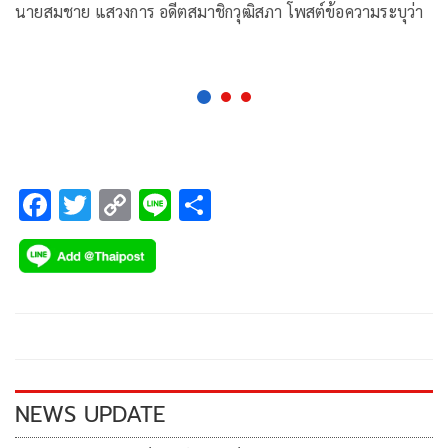
นายสมชาย แสวงการ อดีตสมาชิกวุฒิสภา โพสต์ข้อความระบุว่า
F
T
C
Li
S
ac
wi
o
n
h
e
tt
p
e
ar
b
er
y
e
o
Li
o
n
k
k
NEWS UPDATE