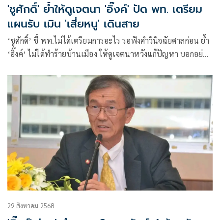
'ชูศักดิ์' ย้ำให้ดูเจตนา 'อิ๊งค์' ปัด พท. เตรียม
แผนรับ เมิน 'เสี่ยหนู' เดินสาย
‘ชูศักดิ์’ ชี้ พท.ไม่ได้เตรียมการอะไร รอฟังคำวินิจฉัยศาลก่อน ย้ำ
‘อิ๊งค์’ ไม่ได้ทำร้ายบ้านเมือง ให้ดูเจตนาหวังแก้ปัญหา บอกอย่า
คิดมาก หลัง ‘เสี่ยหนู’ เดินสายโชว์ภาพพบบิ๊กการเมือง
29 สิงหาคม 2568