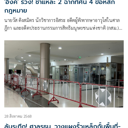
'อิ๊งค์' ร่วง! ชำแหละ 2 ฉากทัศน์ 4 ข้อหลัก
กฎหมาย
นายวัส ติงสมิตร นักวิชาการอิสระ อดีตผู้พิพากษาอาวุโสในศาล
ฎีกา และอดีตประธานกรรมการสิทธิมนุษยชนแห่งชาติ (กสม.)
โพสต์ข้อความผ่านเฟซบุ๊กในหัวข้อ “นายกฯ แพทองธาร จะรอด
หรือร่วงในวันที่ 29 สิงหาคม 2568”
28 สิงหาคม 2568
ลุ้นระทึก! ศาลรธน. วางแผงรั้วเหล็กกั้นพื้นที่-