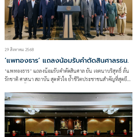
29 สิงหาคม 2568
‘แพทองธาร’ แถลงน้อมรับคำตัดสินศาลรธน.
‘แพทองธาร’ แถลงน้อมรับคำตัดสินศาล ยัน เจตนาบริสุทธิ์ ลั่น
รักชาติ ศาสนา สถาบัน สุดหัวใจ ย้ำชีวิตประชาชนสำคัญที่สุดยึด
มั่นเสมอ ชี้ คำตัดสินทำการเมืองเปลี่ยนฉับพลัน ขอทุกฝ่ายสร้าง
เสถียรภาพ เผย จากนี้ไม่ว่าเรื่องเล็ก-ใหญ่พร้อมทำเพื่อประเทศ