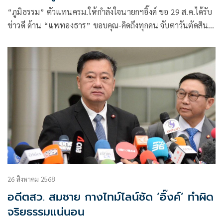
“ภูมิธรรม” ตัวแทนครม.ให้กำลังใจนายกฯอิ๊งค์ ขอ 29 ส.ค.ได้รับ
ข่าวดี ด้าน “แพทองธาร” ขอบคุณ-คิดถึงทุกคน จับตาวันตัดสิน
คดี นั่งมอนิเตอร์ที่เพื่อไทยหรือทำเนียบฯ ‘พรหมินทร์’ ปัด
“อิ๊งค์” พูดเกี่ยวกับคดี พร้อมแจงที่ไม่มาประชุมทำเนียบฯ เหตุ
เลี่ยงตอบคำถามสื่อ หวั่นกระทบรูปคดี
26 สิงหาคม 2568
อดีตสว. สมชาย กางไทม์ไลน์ชัด ‘อิ๊งค์’ ทำผิด
จริยธรรมแน่นอน