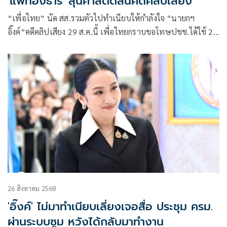
'แพทองธาร' ลุ้นศาลตัดสินคดีคลิปเสียง
“เพื่อไทย” นัด สส.รวมตัวไปทำเนียบให้กำลังใจ “นายกฯ
อิ๊งค์”คดีคลิปเสียง 29 ส.ค.นี้ เพื่อไทยกราบขอโทษปชช.ได้ใช้ 20
บาทตลอดสายช้า พ้อมี สส.กทม.-ปริมณฑลแค่ 2 คน ย้ำทำเต็มที่
อ้อนฝ่ายค้านร่วมผ่าน กม.ให้ชาวบ้านได้ประโยชน์
26 สิงหาคม 2568
'อิ๊งค์' ไม่มาทำเนียบเลี่ยงเจอสื่อ ประชุม ครม.
ผ่านระบบซูม หวังได้กลับมาทำงาน