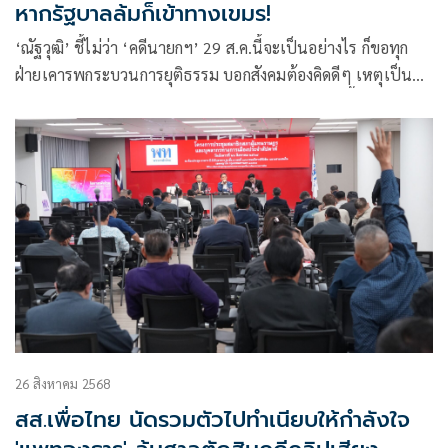
หากรัฐบาลล้มก็เข้าทางเขมร!
‘ณัฐวุฒิ’ ชี้ไม่ว่า ‘คดีนายกฯ’ 29 ส.ค.นี้จะเป็นอย่างไร ก็ขอทุก
ฝ่ายเคารพกระบวนการยุติธรรม บอกสังคมต้องคิดดีๆ เหตุเป็น
ความจงใจของ ‘คนมีอำนาจกัมพูชา’ หากรัฐบาลชุดนี้ล้ม อีกฝ่าย
อาจประกาศเป็นความสำเร็จ
26 สิงหาคม 2568
สส.เพื่อไทย นัดรวมตัวไปทำเนียบให้กำลังใจ