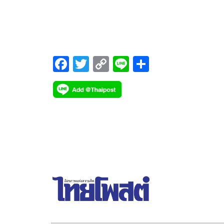
วินิจฉัย ชี้ให้เป็นไปตามกระบวนการ
F
T
C
Li
S
ac
wi
o
n
h
e
tt
p
e
ar
b
er
y
e
o
Li
o
n
k
k