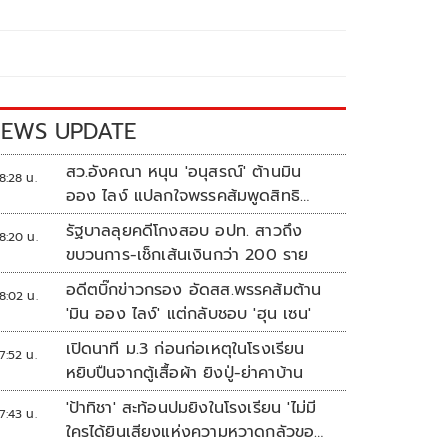
EWS UPDATE
สว.อังคณา หนุน 'อนุสรณ์' ต้านมิน
8:28 น.
ออง ไลง์ แปลกใจพรรคส้มพูดสิทธิ
มนุษยชนแต่กลับเงียบ
รัฐบาลลุยคดีโกงสอบ อปท. สาวถึง
8:20 น.
ขบวนการ-เช็กเส้นเงินกว่า 200 ราย
อดีตบิ๊กข่าวกรอง อัดสส.พรรคส้มต้าน
8:02 น.
'มิน ออง ไลง์' แต่กลับชอบ 'ฮุน เซน'
เปิดนาที ม.3 ก่อนก่อเหตุในโรงเรียน
7:52 น.
หยิบปืนจากตู้เสื้อผ้า ยิงปู่-ย่าคาบ้าน
'ป้าทิชา' สะท้อนปมยิงในโรงเรียน 'ไม่มี
7:43 น.
ใครได้ยินเสียงแห่งความหวาดกลัวของ