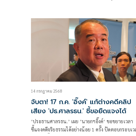
14 กรกฎาคม 2568
จับตา! 17 ก.ค. 'อิ๊งค์' แก้ต่างคดีคลิป
เสียง 'ปธ.ศาลรธน.' ชี้ขอยืดแจงได้
‘ประธานศาลรธน.’ เผย ‘นายกฯอิ๊งค์’ ขอขยายเวลา
ชี้แจงคดีจริยธรรมได้อย่างน้อย 1 ครั้ง ปัดตอบกรอบเว