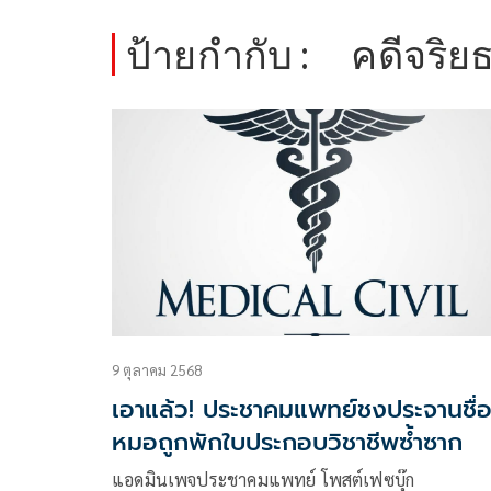
ป้ายกำกับ :
คดีจริย
9 ตุลาคม 2568
เอาแล้ว! ประชาคมแพทย์ชงประจานชื่
หมอถูกพักใบประกอบวิชาชีพซ้ำซาก
แอดมินเพจประชาคมแพทย์ โพสต์เฟซบุ๊ก