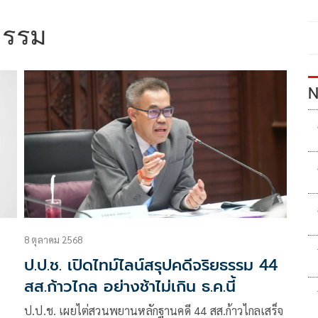
ธรรม
N
8 ตุลาคม 2568
อ
ป.ป.ช. เปิดไทม์ไลน์สรุปคดีจริยธรรม 44
สส.ก้าวไกล อย่างช้าไม่เกิน ธ.ค.นี้
ป.ป.ช. เผยไต่สวนพยานหลักฐานคดี 44 สส.ก้าวไกลเสร็จ