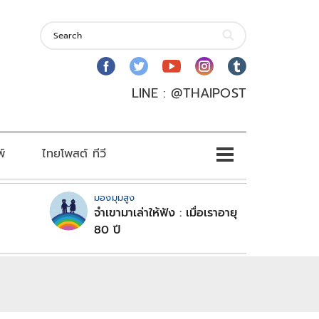
LINE : @THAIPOST
พ์
ไทยโพสต์ ทีวี
มองมุมสูง
จำเขามาเล่าให้ฟัง : เมื่อเราอายุ
80 ปี