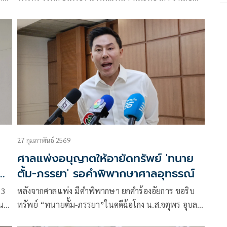
ความผิดฐานฉ้อโกง ตามประมวลกฎหมายอาญา มาตรา
341, พระราชบัญญัติว่าด้วยความผิดอันเกิดจากการใช้
เช็ค พ.ศ. 2534 มาตรา 4
27 กุมภาพันธ์ 2569
ศาลแพ่งอนุญาตให้อายัดทรัพย์ 'ทนาย
ตั้ม-ภรรยา' รอคำพิพากษาศาลอุทธรณ์
 3
หลังจากศาลแพ่ง มีคำพิพากษา ยกคำร้องอัยการ ขอริบ
น
ทรัพย์ “ทนายตั้ม-ภรรยา”ในคดีฉ้อโกง น.ส.จตุพร อุบล
เลิศ หรือเจ๊อ้อย เหตุพยานน้ำหนักน้อย โดยให้คืนทรัพย์