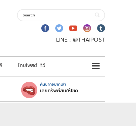
LINE : @THAIPOST
พ์
ไทยโพสต์ ทีวี
คันปากอยากเล่า
เลขทรัพย์สินให้โชค