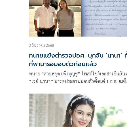
3 ธันวาคม 2568
ทนายแย้งตำรวจปอศ. บุกจับ ‘นานา’ ทั
ที่พามารอมอบตัวก่อนแล้ว
ทนาย “สายหยุด เพ็งบุญชู” โพสต์โชว์เอกสารยืนยัน
“เวย์-นานา” มารอประสานมอบตัวตั้งแต่ 1 ธ.ค. แต่ไ
การรับเรื่อง ขณะที่ ปอศ. นำกำลังเข้าจับกุม “นานา” เ
วันนี้ตามหมายคดีฉ้อโกงและ พ.ร.ก.กู้ยืมเงินฯ