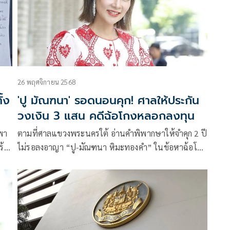
26 พฤศจิกายน 2568
้ง
'ปู มัณฑนา' รอดนอนคุก! ศาลให้ประกัน
วงเงิน 3 แสน คดีฉ้อโกงหลอกลงทุน
พา
ตามที่ศาลแขวงพระนครใต้ อ่านคำพิพากษาให้จำคุก 2 ปี
ร้
ไม่รอลงอาญา “ปู-มัณฑนา หิมะทองคำ” ในข้อหาฉ้อโกง
ช้า
และคดีจากการชักชวนให้ร่วมลงทุนธุรกิจคอลลาเจน โดย
จำเลยยื่นขอคำร้องขอปล่อยชั่วคราวชั้นอุทธรณ์ ศาล
แขวงพระนครใต้ มีคำสั่งเห็นควรให้ส่งคำร้องให้ศาล
อุทธรณ์เป็นผู้พิจารณาสั่งต่อไป