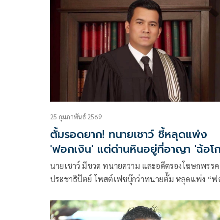
25 กุมภาพันธ์ 2569
ตั้มรอดยาก! ทนายเชาว์ ชี้หลุดแพ่ง
'ฟอกเงิน' แต่ด่านหินอยู่ที่อาญา 'ฉ้อโ
นายเชาว์ มีขวด ทนายความ และอดีตรองโฆษกพรรค
ประชาธิปัตย์ โพสต์เฟซบุ๊กว่าทนายตั้ม หลุดแพ่ง “ฟ
เงิน” แต่ด่านหิ