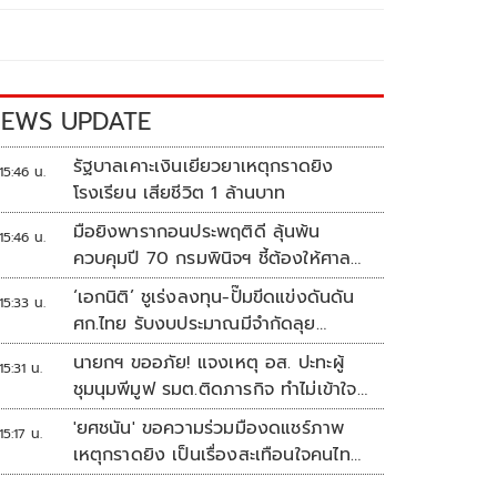
EWS UPDATE
รัฐบาลเคาะเงินเยียวยาเหตุกราดยิง
15:46 น.
โรงเรียน เสียชีวิต 1 ล้านบาท
มือยิงพารากอนประพฤติดี ลุ้นพ้น
15:46 น.
ควบคุมปี 70 กรมพินิจฯ ชี้ต้องให้ศาล
ตัดสิน
‘เอกนิติ’ ชูเร่งลงทุน-ปั๊มขีดแข่งดันดัน
15:33 น.
ศก.ไทย รับงบประมาณมีจำกัดลุย
งัด5Tปูพรมโตยาว
นายกฯ ขออภัย! แจงเหตุ อส. ปะทะผู้
15:31 น.
ชุมนุมพีมูฟ รมต.ติดภารกิจ ทำไม่เข้าใจ
กัน ยันพร้อมคุยหาทางออก
'ยศชนัน' ขอความร่วมมืองดแชร์ภาพ
15:17 น.
เหตุกราดยิง เป็นเรื่องสะเทือนใจคนไทย
ทั้งประเทศ