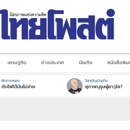
เศรษฐกิจ
ต่างประเทศ
บันเทิง
หนังสือพิม
ผักกาดหอม
วิสามัญบันเทิง
ดับไฟใต้มันไม่ง่าย
สุภาพบุรุษผู้อาวุโส?