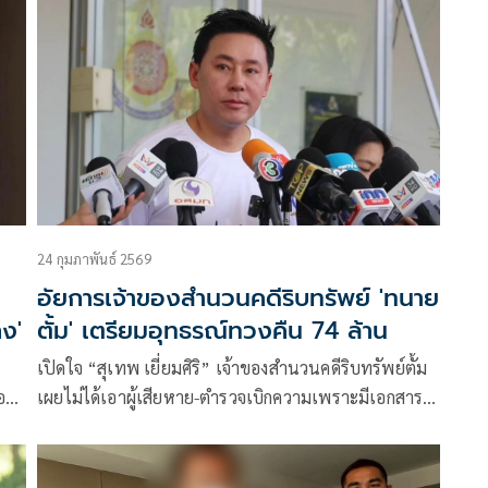
74 ล้าน
24 กุมภาพันธ์ 2569
อัยการเจ้าของสำนวนคดีริบทรัพย์ 'ทนาย
กง'
ตั้ม' เตรียมอุทธรณ์ทวงคืน 74 ล้าน
เปิดใจ “สุเทพ เยี่ยมศิริ” เจ้าของสำนวนคดีริบทรัพย์ตั้ม
อก
เผยไม่ได้เอาผู้เสียหาย-ตำรวจเบิกความเพราะมีเอกสาร
รับรองคำให้การอยู่เเล้ว ยืนยันทำหน้าที่เจ้าหน้าที่รัฐ ไม่
ได้เข้าข้างใคร เตรียมคัดสำนวนเสนอ อธ.อัยการคดีพิเศษ
พิจารณาอุทธรณ์