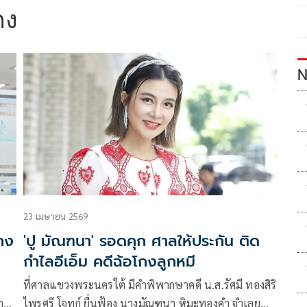
กง
N
23 เมษายน 2569
กง
'ปู มัณฑนา' รอดคุก ศาลให้ประกัน ติด
กำไลอีเอ็ม คดีฉ้อโกงลูกหมี
ที่ศาลแขวงพระนครใต้ มีคำพิพากษาคดี น.ส.รัศมี ทองสิริ
ก
ไพรศรี โจทก์ ยื่นฟ้อง นางมัณฑนา หิมะทองคำ จำเลย