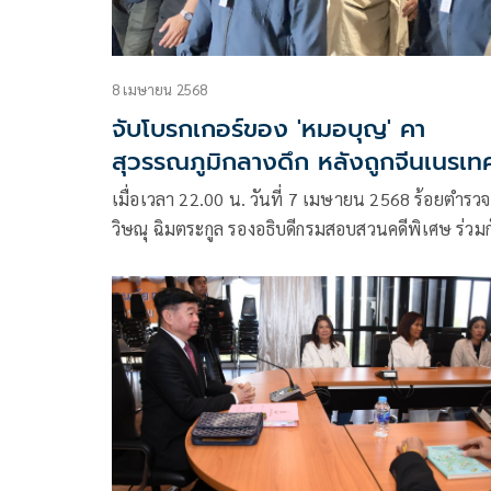
8 เมษายน 2568
จับโบรกเกอร์ของ 'หมอบุญ' คา
สุวรรณภูมิกลางดึก หลังถูกจีนเนรเท
เมื่อเวลา 22.00 น. วันที่ 7 เมษายน 2568 ร้อยตำรว
วิษณุ ฉิมตระกูล รองอธิบดีกรมสอบสวนคดีพิเศษ ร่วมก
พลตำรวจโทสำราญ นวลมา