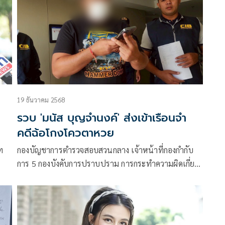
19 ธันวาคม 2568
1
รวบ 'มนัส บุญจำนงค์' ส่งเข้าเรือนจำ
คดีฉ้อโกงโควตาหวย
ท
กองบัญชาการตำรวจสอบสวนกลาง เจ้าหน้าที่กองกำกับ
การ 5 กองบังคับการปราบปราม การกระทำความผิดเกี่ยว
กับทรัพยากรธรรมชาติและสิ่งแวดล้อม (กก.5 บก.ปทส.)
จับกุม นายมนัส บุญจำนงค์ อดีตนักมวยฮีโร่โอลิมปิก