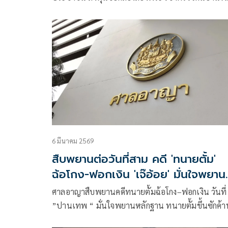
-ที่ทำงาน ไหวตัวทันหลบหนีกลางดึก
6 มีนาคม 2569
สืบพยานต่อวันที่สาม คดี 'ทนายตั้ม'
ฉ้อโกง-ฟอกเงิน 'เจ๊อ้อย' มั่นใจพยาน
หลักฐาน
ศาลอาญาสืบพยานคดีทนายตั้มฉ้อโกง–ฟอกเงิน วันที่
”ปานเทพ “ มั่นใจพยานหลักฐาน ทนายตั้มขึ้นซักค้า
เอง ”เจ๊อ้อย“ยันเอาเรื่องสุดซอย