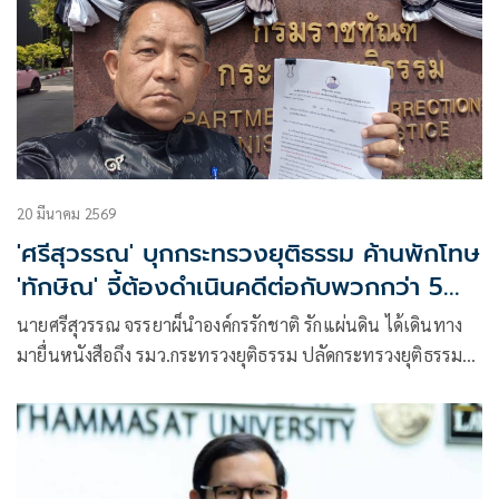
20 มีนาคม 2569
'ศรีสุวรรณ' บุกกระทรวงยุติธรรม ค้านพักโทษ
'ทักษิณ' จี้ต้องดำเนินคดีต่อกับพวกกว่า 5
คน
นายศรีสุวรรณ จรรยาผ็นำองค์กรรักชาติ รักแผ่นดิน ได้เดินทาง
มายื่นหนังสือถึง รมว.กระทรวงยุติธรรม ปลัดกระทรวงยุติธรรม
และอธิบดีกรมราชทัณฑ์ เพื่อคัดค้านการพิจารณาพักการลงโทษ
นช.ทักษิณ ชินวัตร