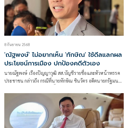
8 กันยายน 2568
'ณัฐพงษ์' ไม่อยากเห็น 'ทักษิณ' ใช้ดีลแลกผล
ประโยชน์การเมือง ปกป้องคดีตัวเอง
นายณัฐพงษ์ เรืองปัญญาวุฒิ สส.บัญชีรายชื่อและหัวหน้าพรรค
ประชาชน กล่าวถึง กรณีที่นายทักษิณ ชินวัตร อดีตนายกรัฐมนตรี
อาจจะเดินทางกลับไทยวันนี้ มองว่าฉากทัศน์ทางการเมืองจะเป็น
อย่างไร เนื่องจากนายทักษิณ เป็นตัวละครที่มีผลทางการเมือง