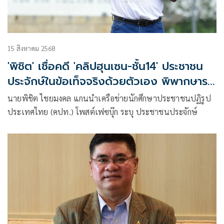
15 สิงหาคม 2568
'พิชิต' เชื่อคดี 'คลิปฮุนเซน-ชั้น14' ประชาชน
ประจักษ์ในข้อเท็จจริงด้วยตัวเอง พิพากษารอ
แล้ว
นายพิชิต ไชยมงคล แกนนำเครือข่ายนักศึกษาประชาชนปฏิรูป
ประเทศไทย (คปท.) โพสต์เฟซบุ๊ก ระบุ ประชาชนประจักษ์