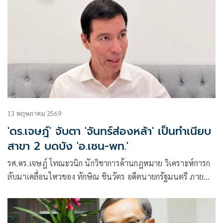
13 พฤษภาคม 2569
'ดร.เจษฎ์' จับตา 'จันทร์ส่องหล้า' เป็นทำเนียบ
สาขา 2 บดบัง 'อ.เชน-พท.'
รศ.ดร.เจษฎ์ โทณะวนิก นักวิชาการด้านกฎหมาย วิเคราะห์การก
ลับมาเคลื่อนไหวของ ทักษิณ ชินวัตร อดีตนายกรัฐมนตรี ภาย
หลังได้รับกา