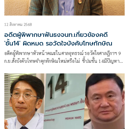
12 สิงหาคม 2568
อดีตผู้พิพากษาฟันธงจนท.เกี่ยวข้องคดี
'ชั้น14' ผิดหมด รอวัดใจบังคับโทษทักษิณ
อดีตผู้พิพากษาหัวหน้าคณะในศาลอุทธรณ์ รอวัดใจศาลฎีกาฯ 9
ก.ย.สั่งบังคับโทษจำคุกทักษิณใหม่หรือไม่ ชี้ปมชั้น 14มีปัญหา
จนท.เกี่ยวข้องผิดหมด หวังองค์คณะฯ เคลียร์หมดทุกจุด โดย
เฉพาะการใช้อำนาจเข้าไต่สวน