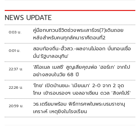
o
n
k
k
NEWS UPDATE
คู่มือทบทวนชีวิตช่วงพระเสาร์จร(7)เดินถอย
0:03 น.
หลังสำหรับคนทุกลัคนาราศีตอนที่2
สอบท้องถิ่น-ฮั้วสว.-ผลงานไม่ออก บั่นทอนเชื่อ
0:01 น.
มั่น'รัฐบาลอนุทิน'
'ลิโอเนล เมสซี' สูญเสียคุณพ่อ 'ฮอร์เก' จากไป
22:37 น.
อย่างสงบในวัย 68 ปี
'ไทย' เปิดบ้านชนะ 'เมียนมา' 2-0 จาก 2 จุด
22:26 น.
โทษ เข้ารอบรองฯ บอลอาเซียน ดวล 'สิงคโปร์'
วธ.เตรียมพร้อม พิธีการศพในพระบรมราชานุ
20:59 น.
เคราะห์ เหตุยิงในโรงเรียน