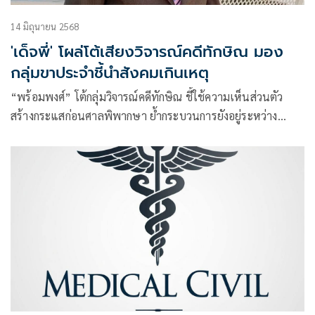
14 มิถุนายน 2568
'เด็จพี่' โผล่โต้เสียงวิจารณ์คดีทักษิณ มอง
กลุ่มขาประจำชี้นำสังคมเกินเหตุ
“พร้อมพงศ์” โต้กลุ่มวิจารณ์คดีทักษิณ ชี้ใช้ความเห็นส่วนตัว
สร้างกระแสก่อนศาลพิพากษา ย้ำกระบวนการยังอยู่ระหว่าง
ไต่สวนพยาน แนะอย่าเร่งสรุปผลคดีล่วงหน้า