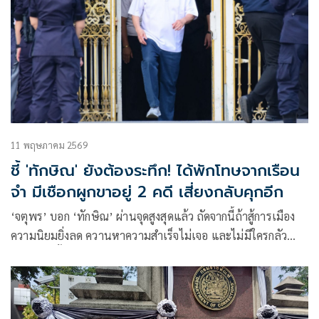
11 พฤษภาคม 2569
ชี้ 'ทักษิณ' ยังต้องระทึก! ได้พักโทษจากเรือน
จำ มีเชือกผูกขาอยู่ 2 คดี เสี่ยงกลับคุกอีก
‘จตุพร’ บอก ‘ทักษิณ’ ผ่านจุดสูงสุดแล้ว ถัดจากนี้ถ้าสู้การเมือง
ความนิยมยิ่งลด ควานหาความสำเร็จไม่เจอ และไม่มีใครกลัว
ขณะที่คดีชั้น 14 กับ ม.112 ยังเป็นเชือกผูกไว้อยู่ เสี่ยงกลับคุกอีก
ขำนักพูดช่างกล้าย้อนด่าเผด็จการเพื่อยกยอ ลั่นเมื่อตระบัดสัตย์
ข้ามขั้วจับมือ รปห. แต่งเรื่องใหม่วันนี้จึงผิดที่ ผิดเวลา ไม่ใช่
วีรบุรุษ