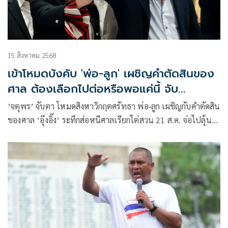
15 สิงหาคม 2568
เข้าโหมดบังคับ 'พ่อ-ลูก' เผชิญคำตัดสินของ
ศาล ต้องเลือกไปต่อหรือพอแค่นี้ จับ
ตาสส.พท.ลอยแพ
‘จตุพร’ จับตา โหมดสิงหาวิกฤตศรัทธา พ่อ-ลูก เผชิญกับคำตัดสิน
ของศาล ‘อุ๊งอิ๊ง’ ระทึกส่อหนีศาลเรียกไต่สวน 21 ส.ค. จ่อไปลุ้นคำ
ตัดสิน 29 ส.ค. ให้รู้แล้วรู้รอดหรือลาออกก่อนศาลวินิจฉัย ขณะที่
คดี ม.112 ‘ทักษิณ’ จะบวกหรือลบ แต่อนาคตการเมืองต้องดิ้น
ด้วยความลำบาก จับตา! สส.เพื่อไทยลอยแพ