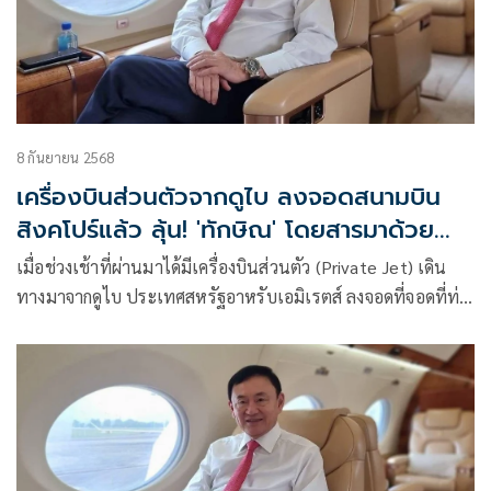
8 กันยายน 2568
เครื่องบินส่วนตัวจากดูไบ ลงจอดสนามบิน
สิงคโปร์แล้ว ลุ้น! 'ทักษิณ' โดยสารมาด้วย
หรือไม่
เมื่อช่วงเช้าที่ผ่านมาได้มีเครื่องบินส่วนตัว (Private Jet) เดิน
ทางมาจากดูไบ ประเทศสหรัฐอาหรับเอมิเรตส์ ลงจอดที่จอดที่ท่า
อากาศยานเซเลตาร์