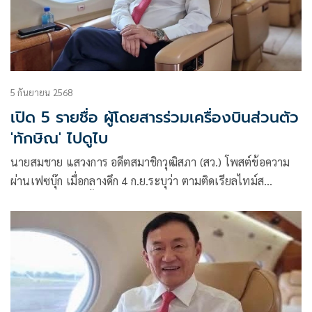
5 กันยายน 2568
เปิด 5 รายชื่อ ผู้โดยสารร่วมเครื่องบินส่วนตัว
'ทักษิณ' ไปดูไบ
นายสมชาย แสวงการ อดีตสมาชิกวุฒิสภา (สว.) โพสต์ข้อความ
ผ่านเฟซบุ๊ก เมื่อกลางดึก 4 ก.ย.ระบุว่า ตามติดเรียลไทม์ส
#ทักษิณ #หนี #ชั้น14