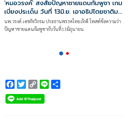
'หมอวรงค์' สงสัยปัญหาชายแดนกัมพูชา เกม
เบี่ยงประเด็น วันที่ 13มิ.ย. เอาอธิปไตยชาติมา
เสี่ยง
นพ.วรงค์ เดชกิจวิกรม ประธานพรรคไทยภักดี โพสต์ข้อความว่า
ปัญหาชายแดนกัมพูชากับวันที่13มิถุนายน
F
T
C
Li
S
ac
wi
o
n
h
e
tt
p
e
ar
b
er
y
e
o
Li