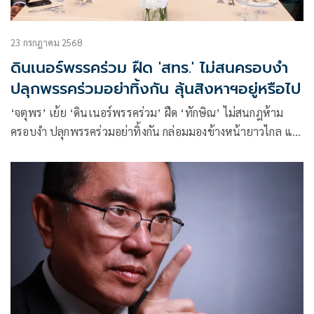
23 กรกฎาคม 2568
ดินเนอร์พรรคร่วม ฝืด 'สทร.' ไม่สนครอบงำ
ปลุกพรรคร่วมอย่าทิ้งกัน ลุ้นสิงหาฯอยู่หรือไป
‘จตุพร’ เย้ย ‘ดินเนอร์พรรคร่วม’ ฝืด ‘ทักษิณ’ ไม่สนกฎห้าม
ครอบงำ ปลุกพรรคร่วมอย่าทิ้งกัน กล่อมมองข้างหน้ายาวไกล แต่
อนาคตตัวเองกลับอยู่ใกล้ คาดเดือนสิงหาฯ รู้จะอยู่หรือไป ซัดคน
มึนด้านอ้างสุภาพบุรุษการเมือง แต่ทำตัวไร้เกียรติกันและกัน ไม่
ยึดมั่นข้อตกลงกับพรรคร่วม เชื่อ เลือกใหม่ได้ถึง 100 คงยาก
กระตุ้น ปชช.ความกล้าลุกขึ้นเปลี่ยนแปลง กำจัดสิ่งชั่วร้าย