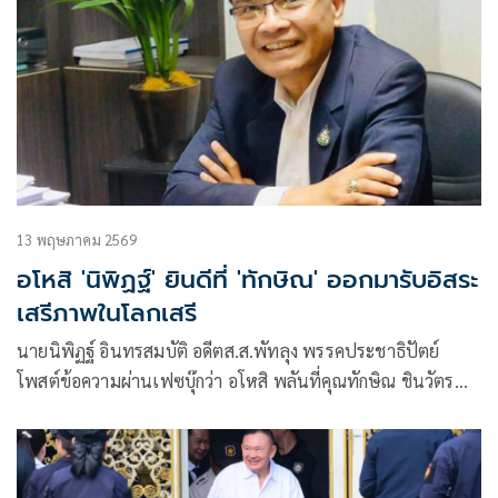
13 พฤษภาคม 2569
อโหสิ 'นิพิฏฐ์' ยินดีที่ 'ทักษิณ' ออกมารับอิสระ
เสรีภาพในโลกเสรี
นายนิพิฏฐ์ อินทรสมบัติ อดีตส.ส.พัทลุง พรรคประชาธิปัตย์
โพสต์ข้อความผ่านเฟซบุ๊กว่า อโหสิ พลันที่คุณทักษิณ ชินวัตร
ก้าวเท้าพ้นออกมาจากประตูเรือนจำพิเศษคลองเปรม