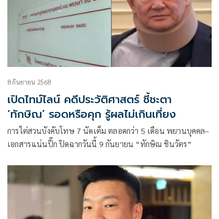
8 กันยายน 2568
เปิดไทม์ไลน์ คดีประวัติศาสตร์ ชี้ชะตา
‘ทักษิณ’ รอดหรือคุก รู้ผลไม่เกินเที่ยง
การไต่สวนบังคับโทษ 7 นัดเต็ม ตลอดกว่า 5 เดือน พยานบุคคล–
เอกสารแน่นปึ๊ก ปิดฉากวันนี้ 9 กันยายน “ทักษิณ ชินวัตร”