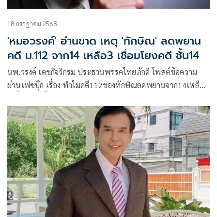
18 กรกฎาคม 2568
'หมอวรงค์' อ่านขาด เหตุ 'ทักษิณ' ลดพยาน
คดี ม.112 จาก14 เหลือ3 เชื่อมโยงคดี ชั้น14
นพ.วรงค์ เดชกิจวิกรม ประธานพรรคไทยภักดี โพสต์ข้อความ
ผ่านเฟซบุ๊ก เรื่อง ทำไมคดี112ของทักษิณลดพยานจาก14เหลือ3
มีเนื้อหาดังนี้