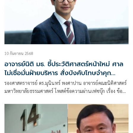
10 กันยายน 2568
อาจารย์นิติ มธ. ชี้ประวัติศาสตร์หน้าใหม่ ศาล
ไม่เชื่อมั่นฝ่ายบริหาร สั่งบังคับโทษจำคุก
'ทักษิณ'
รองศาสตราจารย์ ดร.มุนินทร์ พงศาปาน อาจารย์คณะนิติศาสตร์
มหาวิทยาลัยธรรมศาสตร์ โพสต์ข้อความผ่านเฟซบุ๊ก เรื่อง ข้อ
สังเกตทางนิติศาสตร์ที่มีต่อคำสั่งศาลฎีกากรณีการบังคับโทษจำคุก
ทักษิณ มีเนื้อหาดังนี้