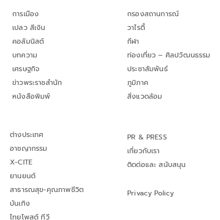
การเมือง
กรองสถานการณ์
เปลว สีเงิน
วาไรตี้
คอลัมนิสต์
กีฬา
บทความ
ท่องเที่ยว – ศิลปวัฒนธรรม
เศรษฐกิจ
ประชาสัมพันธ์
ข่าวพระราชสำนัก
ภูมิภาค
หนังสือพิมพ์
สิ่งแวดล้อม
ต่างประเทศ
PR & PRESS
อาชญากรรม
เกี่ยวกับเรา
X-CITE
ติดต่อและ สนับสนุน
ยานยนต์
สาธารณสุข-คุณภาพชีวิต
Privacy Policy
บันเทิง
ไทยโพสต์ ทีวี