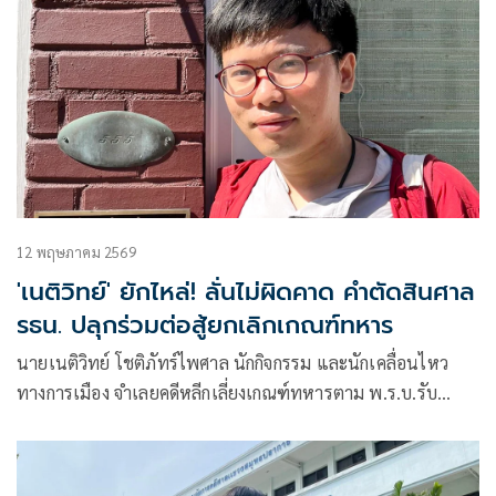
12 พฤษภาคม 2569
'เนติวิทย์' ยักไหล่! ลั่นไม่ผิดคาด คำตัดสินศาล
รธน. ปลุกร่วมต่อสู้ยกเลิกเกณฑ์ทหาร
นายเนติวิทย์ โชติภัทร์ไพศาล นักกิจกรรม และนักเคลื่อนไหว
ทางการเมือง จำเลยคดีหลีกเลี่ยงเกณฑ์ทหารตาม พ.ร.บ.รับ
ราชการทหาร โพสต์ข้อความผ่านเฟซบุ๊กว่า สำหรับผม มติศาล
รัฐธรรมนูญที่ออกมาไม่ได้ผิดคาดสักเท่าไหร่ ในเมื่อเหตุปัจจัยใน
ปัจจุบันเป็นแบบนี้