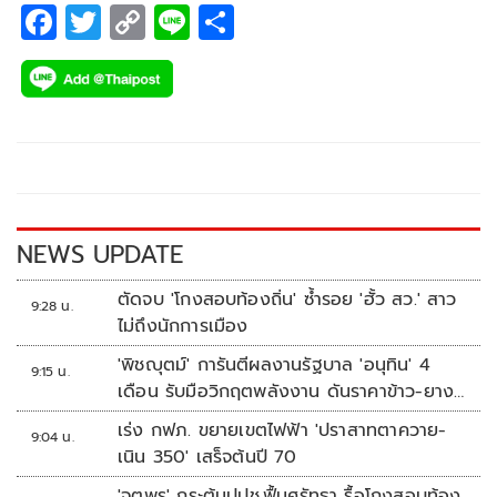
F
T
C
Li
S
ac
wi
o
n
h
e
tt
p
e
ar
b
er
y
e
o
Li
o
n
k
k
NEWS UPDATE
ตัดจบ 'โกงสอบท้องถิ่น' ซ้ำรอย 'ฮั้ว สว.' สาว
9:28 น.
ไม่ถึงนักการเมือง
'พิชญุตม์' การันตีผลงานรัฐบาล 'อนุทิน' 4
9:15 น.
เดือน รับมือวิกฤตพลังงาน ดันราคาข้าว-ยาง-
ปาล์ม พุ่งต่อเนื่อง พร้อมอัดมาตรการช่วยลด
เร่ง กฟภ. ขยายเขตไฟฟ้า 'ปราสาทตาควาย-
9:04 น.
ต้นทุน-ขยายตลาดโลก
เนิน 350' เสร็จต้นปี 70
'จตุพร' กระตุ้นปปช.ฟื้นศรัทธา รื้อโกงสอบท้อง