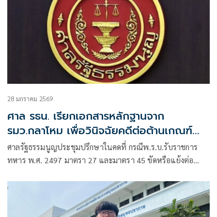
28 มกราคม 2569
ศาล รธน. เรียกเอกสารหลักฐานจาก
รมว.กลาโหม เพื่อวินิจฉัยคดีต่อต้านเกณฑ์
ทหารของ 'เนติวิทย์'
ศาลรัฐธรรมนูญประชุมปรึกษาในคดที่ กรณีพ.ร.บ.รับราชการ
ทหาร พ.ศ. 2497 มาตรา 27 และมาตรา 45 ขัดหรือแย้งต่อ
รัฐธรรมนูญ มาตรา 26 และมาตรา 31 หรือไม่