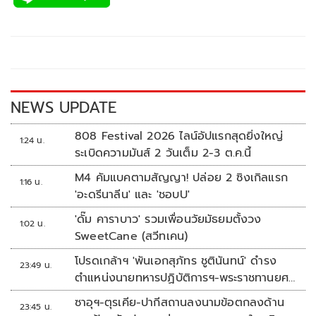
e
tt
p
e
ar
b
er
y
e
o
Li
o
n
k
k
NEWS UPDATE
808 Festival 2026 ไลน์อัปแรกสุดยิ่งใหญ่
1:24 น.
ระเบิดความมันส์ 2 วันเต็ม 2-3 ต.ค.นี้
M4 คัมแบคตามสัญญา! ปล่อย 2 ซิงเกิลแรก
1:16 น.
'อะดรีนาลีน' และ 'ชอบU'
'ดั๊ม คาราบาว' รวมเพื่อนวัยมัธยมตั้งวง
1:02 น.
SweetCane (สวีทเคน)
โปรดเกล้าฯ 'พันเอกสุภัทร ชูตินันทน์' ดำรง
23:49 น.
ตำแหน่งนายทหารปฏิบัติการฯ-พระราชทานยศ
'พลตรี'
ซาอุฯ-ตุรเคีย-ปากีสถานลงนามข้อตกลงด้าน
23:45 น.