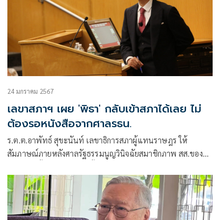
24 มกราคม 2567
เลขาสภาฯ เผย 'พิธา' กลับเข้าสภาได้เลย ไม่
ต้องรอหนังสือจากศาลรธน.
ร.ต.ต.อาพัทธ์ สุขะนันท์ เลขาธิการสภาผู้แทนราษฎร ให้
สัมภาษณ์ภายหลังศาลรัฐธรรมนูญวินิจฉัยสมาชิกภาพ สส.ของ
นายพิธา ลิ้มเจริญรัตน์ ไม่สิ้นสุดลงตามรัฐธรรมนูญมาตรา 101
(6) ประกอบมาตรา 98 (3) เนื่องจากบริษัท ไอทีวี จำกัด (มหาชน)
ไม่ได้ประกอบกิจการหรือมีรายได้จากกิจการหนังสือพิมพ์