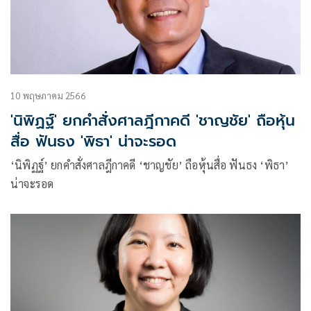
10 พฤษภาคม 2566
'นิพิฏฐ์' ยกคำสั่งศาลฎีกาคดี 'ชาญชัย' ถือหุ้น
สื่อ ฟันธง 'พิธา' น่าจะรอด
‘นิพิฏฐ์’ ยกคำสั่งศาลฎีกาคดี ‘ชาญชัย’ ถือหุ้นสื่อ ฟันธง ‘พิธา’
น่าจะรอด