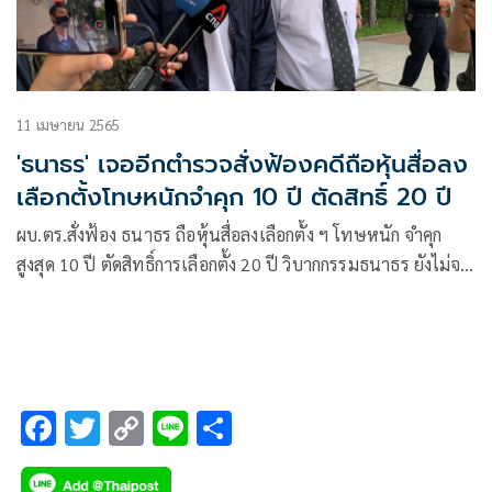
11 เมษายน 2565
'ธนาธร' เจออีกตำรวจสั่งฟ้องคดีถือหุ้นสื่อลง
เลือกตั้งโทษหนักจำคุก 10 ปี ตัดสิทธิ์ 20 ปี
ผบ.ตร.สั่งฟ้อง ธนาธร ถือหุ้นสื่อลงเลือกตั้ง ฯ โทษหนัก จำคุก
สูงสุด 10 ปี ตัดสิทธิ์การเลือกตั้ง 20 ปี วิบากกรรมธนาธร ยังไม่จบ
วัดใจ”อัยการสูงสุด”เอายังไง ส่วนคดีรุกป่า รอลุ้นอัยการราชบุรี
จะกล้าขัดคำสั่งกรมที่ดินหรือไม่
F
T
C
Li
S
ac
wi
o
n
h