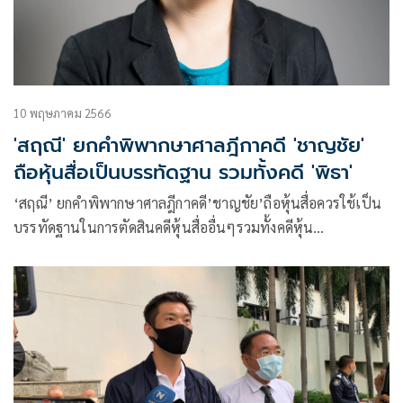
10 พฤษภาคม 2566
'สฤณี' ยกคำพิพากษาศาลฎีกาคดี 'ชาญชัย'
ถือหุ้นสื่อเป็นบรรทัดฐาน รวมทั้งคดี 'พิธา'
‘สฤณี’ ยกคำพิพากษาศาลฎีกาคดี’ชาญชัย’ถือหุ้นสื่อควรใช้เป็น
บรรทัดฐานในการตัดสินคดีหุ้นสื่ออื่นๆรวมทั้งคดีหุ้น
ITVของ’พิธา’ และคดีในอนาคตจากการฟ้องร้องกลั่นแกล้งกัน
จนกว่าเราจะแก้รธน.ยกเลิกมาตราเจ้าปัญหา