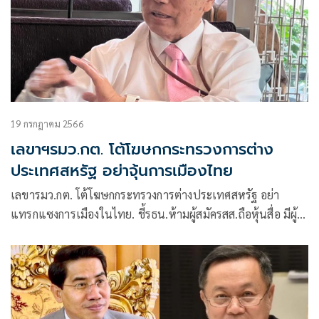
19 กรกฎาคม 2566
เลขาฯรมว.กต. โต้โฆษกกระทรวงการต่าง
ประเทศสหรัฐ อย่าจุ้นการเมืองไทย
เลขารมว.กต. โต้โฆษกกระทรวงการต่างประเทศสหรัฐ อย่า
แทรกแซงการเมืองในไทย. ชี้รธน.ห้ามผู้สมัครสส.ถือหุ้นสื่อ มีผู้
สมัครถูกลงโทษไม่มีข้อยกเว้น พระมหากษัตริย์ ได้รับการปกป้อง
ตามมาตรา 112 เหมือนประธานาธิบดีสหรัฐ นายกฯมาจากการ
เลือกตั้งทางอ้อมไม่ใช่ทางตรงเหมือนกัน