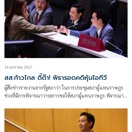
24 มกราคม 2567
สส.ก้าวไกล ดี๊ด๊า! พิธารอดคดีหุ้นไอทีวี
ผู้สื่อข่าวรายงานจากรัฐสภาว่า ในการประชุมสภาผู้แทนราษฎร
ช่วงที่มีการพิจารณาวาระการขอให้สภาผู้แทนราษฎร พิจารณา
มาตรการป้องกันสร้างความปลอดภัยและแก้ไขเยียวยาความเสีย
หายจากกรณีโรงงานผลิตดอกไม้เพลิง ที่เสนอโดยนายสุรชัด สุ
จิตต์ สส.สุพรรณบุรี