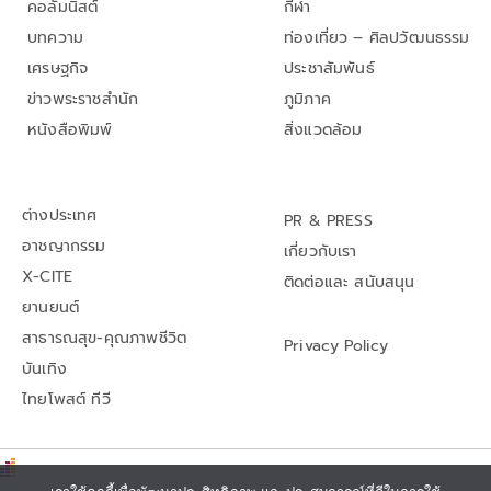
คอลัมนิสต์
กีฬา
บทความ
ท่องเที่ยว – ศิลปวัฒนธรรม
เศรษฐกิจ
ประชาสัมพันธ์
ข่าวพระราชสำนัก
ภูมิภาค
หนังสือพิมพ์
สิ่งแวดล้อม
ต่างประเทศ
PR & PRESS
อาชญากรรม
เกี่ยวกับเรา
X-CITE
ติดต่อและ สนับสนุน
ยานยนต์
สาธารณสุข-คุณภาพชีวิต
Privacy Policy
บันเทิง
ไทยโพสต์ ทีวี