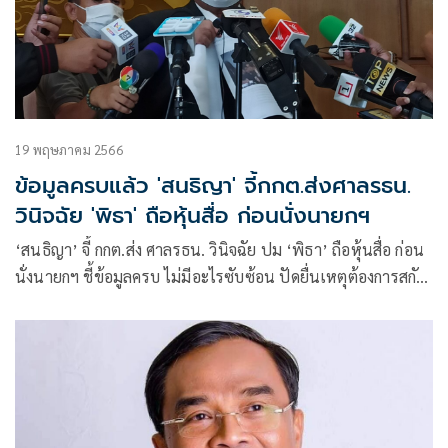
19 พฤษภาคม 2566
ข้อมูลครบแล้ว 'สนธิญา' จี้กกต.ส่งศาลรธน.
วินิจฉัย 'พิธา' ถือหุ้นสื่อ ก่อนนั่งนายกฯ
‘สนธิญา’ จี้ กกต.ส่ง ศาลรธน. วินิจฉัย ปม ‘พิธา’ ถือหุ้นสื่อ ก่อน
นั่งนายกฯ ชี้ข้อมูลครบ ไม่มีอะไรซับซ้อน ปัดยื่นเหตุต้องการสกัด
ย้ำเพื่อเคลียร์ตัวเองก่อนรับตำแหน่งอย่างสง่างาม ขู่ล่ารายชื่อ ขอ
ยึดเครื่องราช ‘ส.ว.-พรรคการเมือง’ หนุนแก้ม. 112