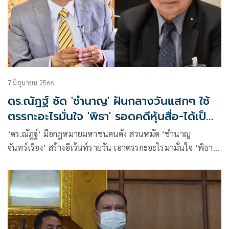
7 มิถุนายน 2566
ดร.ณัฎฐ์ ซัด 'ชำนาญ' ฝันกลางวันแสกๆ ใช้
ตรรกะอะไรมั่นใจ 'พิธา' รอดคดีหุ้นสื่อ-ได้เป็น
นายกฯ
‘ดร.ณัฎฐ์’ มือกฎหมายมหาชนคนดัง สวนหมัด ‘ชำนาญ
จันทร์เรือง’ สร้างอีเว้นท์รายวัน เอาตรรกะอะไรมามั่นใจ ‘พิธา’
รอดคดีหุ้นสื่อ และได้เป็นนายกรัฐมนตรี ซัดฝันกลางวันแสกๆ