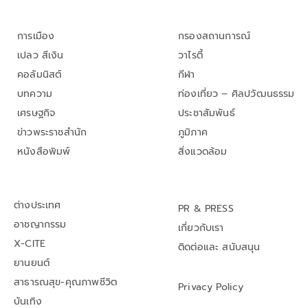
การเมือง
กรองสถานการณ์
เปลว สีเงิน
วาไรตี้
คอลัมนิสต์
กีฬา
บทความ
ท่องเที่ยว – ศิลปวัฒนธรรม
เศรษฐกิจ
ประชาสัมพันธ์
ข่าวพระราชสำนัก
ภูมิภาค
หนังสือพิมพ์
สิ่งแวดล้อม
ต่างประเทศ
PR & PRESS
อาชญากรรม
เกี่ยวกับเรา
X-CITE
ติดต่อและ สนับสนุน
ยานยนต์
สาธารณสุข-คุณภาพชีวิต
Privacy Policy
บันเทิง