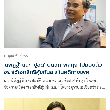
11 กุมภาพันธ์ 2568
'นิพิฏฐ์' แนะ 'ปูอัด' ยืดอก พกถุง ไปมอบตัว
อย่าใช้เอกสิทธิคุ้มกันส.ส.ในคดีทางเพศ
นายนิพิฏฐ์ อินทรสมบัติ ทนายความ อดีตส.ส.พัทลุง โพสต์
ข้อความเรื่อง “เอกสิทธิคุ้มกันส.ส.” โดยระบุรายละเอียดว่า ตอน
ผมเป็นส.ส. ผม