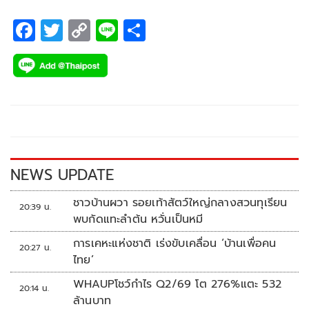
F
T
C
Li
S
ac
wi
o
n
h
e
tt
p
e
ar
b
er
y
e
o
Li
o
n
k
k
NEWS UPDATE
ชาวบ้านผวา รอยเท้าสัตว์ใหญ่กลางสวนทุเรียน
20:39 น.
พบกัดแทะลำต้น หวั่นเป็นหมี
การเคหะแห่งชาติ เร่งขับเคลื่อน ‘บ้านเพื่อคน
20:27 น.
ไทย’
WHAUPโชว์กำไร Q2/69 โต 276%แตะ 532
20:14 น.
ล้านบาท