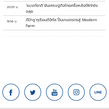
‘แบงก์ชาติ’ยันเศรษฐกิจไทยครึ่งหลังปี69ยัง
20:05 น.
ฉลุย
ดีป้าชู‘ทุเรียนดิจิทัล’ปั้นเกษตรกรสู่ Modern
19:56 น.
Farm