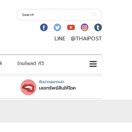
LINE : @THAIPOST
พ์
ไทยโพสต์ ทีวี
คันปากอยากเล่า
เลขทรัพย์สินให้โชค