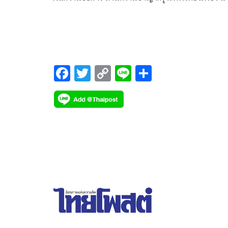
อานนท์ นำภา ทนายความเเกนนำนักเคลื่อนไหว
F
T
C
Li
S
ac
wi
o
n
h
e
tt
p
e
ar
b
er
y
e
o
Li
o
n
k
k