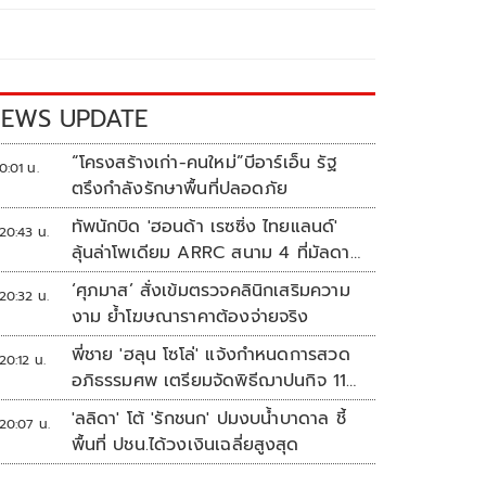
EWS UPDATE
“โครงสร้างเก่า-คนใหม่”บีอาร์เอ็น รัฐ
0:01 น.
ตรึงกำลังรักษาพื้นที่ปลอดภัย
ทัพนักบิด 'ฮอนด้า เรซซิ่ง ไทยแลนด์'
20:43 น.
ลุ้นล่าโพเดียม ARRC สนาม 4 ที่มัลดาลิ
กา
‘ศุภมาส’ สั่งเข้มตรวจคลินิกเสริมความ
20:32 น.
งาม ย้ำโฆษณาราคาต้องจ่ายจริง
พี่ชาย 'ฮลุน โซโล่' แจ้งกำหนดการสวด
20:12 น.
อภิธรรมศพ เตรียมจัดพิธีฌาปนกิจ 11
ส.ค.
'ลลิดา' โต้ 'รักชนก' ปมงบน้ำบาดาล ชี้
20:07 น.
พื้นที่ ปชน.ได้วงเงินเฉลี่ยสูงสุด