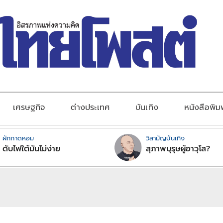
เศรษฐกิจ
ต่างประเทศ
บันเทิง
หนังสือพิม
ผักกาดหอม
วิสามัญบันเทิง
ดับไฟใต้มันไม่ง่าย
สุภาพบุรุษผู้อาวุโส?