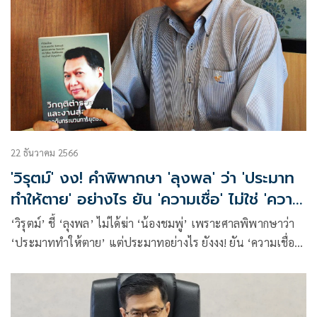
22 ธันวาคม 2566
'วิรุตม์' งง! คำพิพากษา 'ลุงพล' ว่า 'ประมาท
ทำให้ตาย' อย่างไร ยัน 'ความเชื่อ' ไม่ใช่ 'ความ
จริง'
‘วิรุตม์’ ชี้ ‘ลุงพล’ ไม่ได้ฆ่า ‘น้องชมพู่’ เพราะศาลพิพากษาว่า
‘ประมาททำให้ตาย’ แต่ประมาทอย่างไร ยังงง! ยัน ‘ความเชื่อ’
ไม่ใช่ ‘ความจริง’ และ ‘พิรุธ’ ไม่ใช่ ‘ความเท็จ’ แม้แต่อธิบดีผู้
พิพากษาและหัวหน้าศาลฯก็ยังมี ‘ความสงสัย’ให้ยกฟ้อง