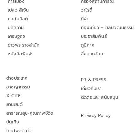
การเมือง
กรองสถานการณ์
เปลว สีเงิน
วาไรตี้
คอลัมนิสต์
กีฬา
บทความ
ท่องเที่ยว – ศิลปวัฒนธรรม
เศรษฐกิจ
ประชาสัมพันธ์
ข่าวพระราชสำนัก
ภูมิภาค
หนังสือพิมพ์
สิ่งแวดล้อม
ต่างประเทศ
PR & PRESS
อาชญากรรม
เกี่ยวกับเรา
X-CITE
ติดต่อและ สนับสนุน
ยานยนต์
สาธารณสุข-คุณภาพชีวิต
Privacy Policy
บันเทิง
ไทยโพสต์ ทีวี