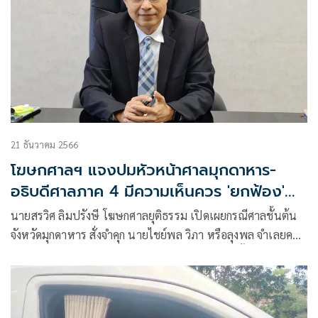
21 ธันวาคม 2566
โฆษกศาลฯ แจงปมหัวหน้าศาลมุกดาหาร-
อธิบดีศาลภาค 4 มีความเห็นควร 'ยกฟ้อง'
ลุงพล
นายสรวิศ ลิมปรังษี โฆษกศาลยุติธรรม เปิดเผยกรณีศาลชั้นต้น
จังหวัดมุกดาหาร สั่งจำคุก นายไชย์พล วิภา หรือลุงพล จำเลยคดี
น้องชมพู่ จำคุก 20 ปี ว่า สามารถยื่นอุทรณ์ได้ตามขั้นตอนของ
กฎหมาย ส่วนที่อธิบดีผู้พิพากษาภาค 4 และผู้พิพากษาหัวหน้า
ศาล ที่ตรวจสำนวนแล้วเห็นว่าควรยกฟ้อง(เห็นแย้ง)​