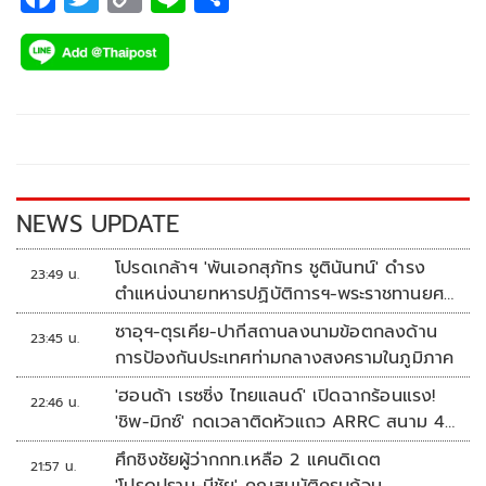
ac
wi
o
n
h
e
tt
p
e
ar
b
er
y
e
o
Li
o
n
k
k
NEWS UPDATE
โปรดเกล้าฯ 'พันเอกสุภัทร ชูตินันทน์' ดำรง
23:49 น.
ตำแหน่งนายทหารปฏิบัติการฯ-พระราชทานยศ
'พลตรี'
ซาอุฯ-ตุรเคีย-ปากีสถานลงนามข้อตกลงด้าน
23:45 น.
การป้องกันประเทศท่ามกลางสงครามในภูมิภาค
'ฮอนด้า เรซซิ่ง ไทยแลนด์' เปิดฉากร้อนแรง!
22:46 น.
'ชิพ-มิกซ์' กดเวลาติดหัวแถว ARRC สนาม 4
ที่มัลดาลิกา
ศึกชิงชัยผู้ว่ากกท.เหลือ 2 แคนดิเดต
21:57 น.
'โปรดปราน-มีชัย' คุณสมบัติครบถ้วน