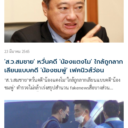
23 มีนาคม 2565
'ส.ว.สมชาย' หวั่นคดี 'น้องแตงโม' ใกล้ถูกลาก
เลียนแบบคดี 'น้องชมพู่' เฟคนิวส์ว่อน
‘ส.ว.สมชาย’หวั่นคดี’น้องแตงโม’ใกล้ถูกลากเลียนแบบคดี’น้อง
ชมพู่’ ตำรวจไม่กล้าเร่งสรุปสำนวน fakenewsสื่อบางส่วน
ผสมโรงสร้างเรทติ้ง นักการเมืองทนายวิ่งวุ่นหาแสง ยันต้อง
พิสูจน์หลักฐานและนิติวิทยาศาสตร์