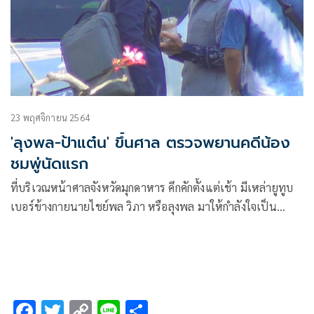
23 พฤศจิกายน 2564
'ลุงพล-ป้าแต๋น' ขึ้นศาล ตรวจพยานคดีน้อง
ชมพู่นัดแรก
ที่บริเวณหน้าศาลจังหวัดมุกดาหาร คึกคักตั้งแต่เช้า มีเหล่ายูทูบ
เบอร์ข้างกายนายไชย์พล วิภา หรือลุงพล มาให้กำลังใจเป็น
จำนวนมาก
F
T
C
Li
S