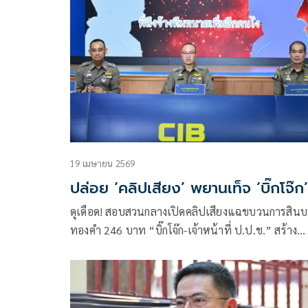
ของคดีและเปิดคลิปเสียงคดีติดสินบนทองคำ 246 บา
คลิปเสียงยาวกว่า 1 ชม.ระบุถึงการสร้างพยานเท็จเพื่
ต่อสู้ในคดี
19 เมษายน 2569
ปล่อย ‘คลิปเสียง’ พยานเท็จ ‘บิ๊กโจ๊ก’
ดุเดือด! สอบสวนกลางเปิดคลิปเสียงแฉขบวนการสิน
ทองคำ 246 บาท “บิ๊กโจ๊ก-เจ้าหน้าที่ ป.ป.ช.” สร้าง
พยานเท็จ อ้างคอนเนกชันนักการเมืองเคลียร์คดีหวนก
นั่ง ผบ.ตร.