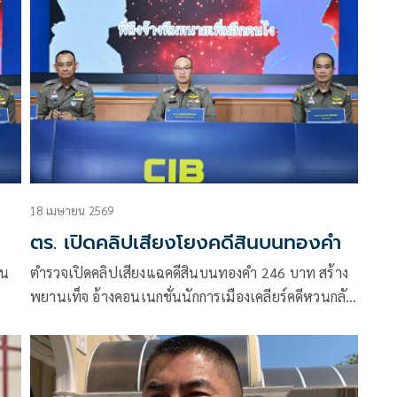
ท
น้องยังอยู่ แต่เรื่องคดีความก็ต้องว่ากันไป
อ
18 เมษายน 2569
ตร. เปิดคลิปเสียงโยงคดีสินบนทองคำ
บน
ตำรวจเปิดคลิปเสียงแฉคดีสินบนทองคำ 246 บาท สร้าง
พยานเท็จ อ้างคอนเนกชั่นนักการเมืองเคลียร์คดีหวนกลับ
ลับ
นั่ง ผบ.ตร.