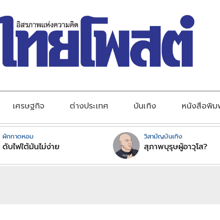
เศรษฐกิจ
ต่างประเทศ
บันเทิง
หนังสือพิม
ผักกาดหอม
วิสามัญบันเทิง
ดับไฟใต้มันไม่ง่าย
สุภาพบุรุษผู้อาวุโส?