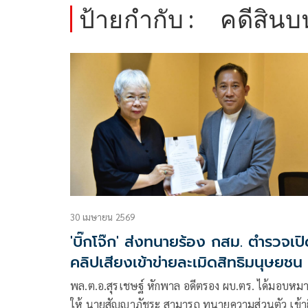
ป้ายกำกับ :
คดีสิน
30 เมษายน 2569
'บิ๊กโจ๊ก' ส่งทนายร้อง กสม. ตำรวจเป
คลิปเสียงเข้าข่ายละเมิดสิทธิมนุษยชน
พล.ต.อ.สุรเชษฐ์ หักพาล อดีตรอง ผบ.ตร. ได้มอบหม
ให้ นายสัญญาภัชระ สามารถ ทนายความส่วนตัว เข้าย