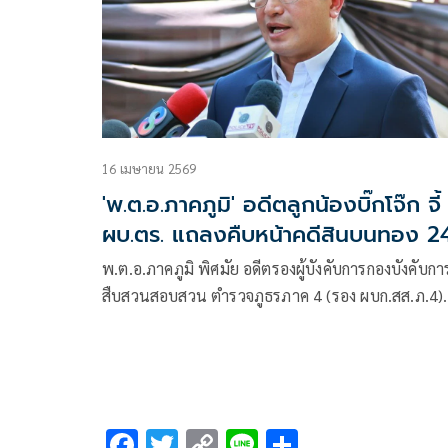
16 เมษายน 2569
'พ.ต.อ.ภาคภูมิ' อดีตลูกน้องบิ๊กโจ๊ก จี้
ผบ.ตร. แถลงคืบหน้าคดีสินบนทอง 2
บาท
พ.ต.อ.ภาคภูมิ พิศมัย อดีตรองผู้บังคับการกองบังคับกา
สืบสวนสอบสวน ตำรวจภูธรภาค 4 (รอง ผบก.สส.ภ.4)
พยานปากสำคัญในคดีสินบนทองน้ำหนัก 246 บาท แ
อดีตลูกน้องคนสนิทของ พล.ต.อ.สุรเชษฐ์ หักพาล หรื
“บิ๊กโจ๊ก”
F
T
C
Li
S