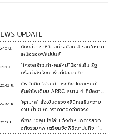
EWS UPDATE
ดินถล่มคร่าชีวิตอย่างน้อย 4 รายในภาค
5:40 น.
เหนือของฟิลิปปินส์
“โครงสร้างเก่า-คนใหม่”บีอาร์เอ็น รัฐ
0:01 น.
ตรึงกำลังรักษาพื้นที่ปลอดภัย
ทัพนักบิด 'ฮอนด้า เรซซิ่ง ไทยแลนด์'
20:43 น.
ลุ้นล่าโพเดียม ARRC สนาม 4 ที่มัลดาลิ
กา
‘ศุภมาส’ สั่งเข้มตรวจคลินิกเสริมความ
20:32 น.
งาม ย้ำโฆษณาราคาต้องจ่ายจริง
พี่ชาย 'ฮลุน โซโล่' แจ้งกำหนดการสวด
20:12 น.
อภิธรรมศพ เตรียมจัดพิธีฌาปนกิจ 11
ส.ค.