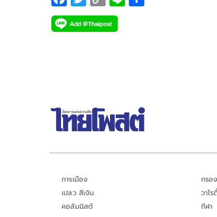
ac
wi
o
n
h
e
tt
p
e
ar
b
er
y
e
o
Li
o
n
k
k
การเมือง
กรอง
เปลว สีเงิน
วาไรตี
คอลัมนิสต์
กีฬา