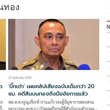
บนทอง
N
27 เมษายน 2569
ิด
'บิ๊กเต่า' เผยคลิปเสียงฉบับเต็มกว่า 20
ชม. คดีสินบนทองถึงมืออัยการแล้ว
าย
พล.ต.ต.จรูญเกียรติ ปานแก้ว รองผู้บัญชาการสอบสวน
ื่น
กลาง (รอง ผบช.ก.) เปิดเผยถึงกรณีที่สำนักงานตำรวจแห่ง