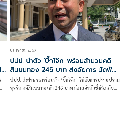
8 เมษายน 2569
ปปป. นำตัว 'บิ๊กโจ๊ก' พร้อมสำนวนคดี
46
สินบนทอง 246 บาท ส่งอัยการ นัดฟัง
คำสั่ง 12 พ.ค.
ร
ปปป. ส่งสำนวนพร้อมตัว “บิ๊กโจ๊ก” ให้อัยการปราบปราม
ทุจริต คดีสินบนทองคำ 246 บาท ก่อนเจ้าตัวชิ่งสื่อกลับ
ละ
ด้านทนายเผย คดีควรพ่วงไปกับสำนวนในมือผู้ไต่สวน
อ
อิสระ อัยการนัดฟังคำสั่ง 12 พ.ค. ย้ำที่ไม่ให้สัมภาษณ์สื่อ
เพราะขั้นตอนส่วนนี้เป็นขั้นตอนทางกฎหมาย