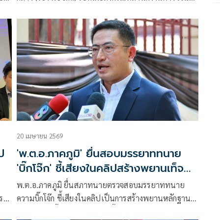
ชาติ เปิดคลิปคดีสินบนทองคำ 246 บาท ที่ระบุถึง “บิ๊ก
โจ๊ก” พล.ต.อ.สุรเชษฐ์ หักพาล อ
20 เมษายน 2569
ป
'พ.ต.อ.ภาคภูมิ' ยื่นสอบมรรยาททนาย
'บิ๊กโจ๊ก' ชี้เสียงในคลิปสร้างพยานเท็จคดี
สินบนทอง
ร
พ.ต.อ.ภาคภูมิ ยื่นสภาทนายตรวจสอบมรรยาททนาย
รณี
ความบิ๊กโจ๊ก ชี้เสียงในคลิปเป็นการสร้างพยานหลักฐาน
้า
เท็จ เผยวันนี้ได้เจอเจ้าตัวช่วงขึ้นศาล ยันความเป็นพี่เป็น