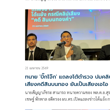
หนังสือเรียกร้องขอความเป็นธรรมจาก คณะกรรมการ
สิทธิมนุษยชนแห่งชาติ (กสม.)
21 เมษายน 2569
ทนาย 'บิ๊กโจ๊ก' แถลงโต้ตำรวจ ปมคลิ
เสียงคดีสินบนทอง ยันเป็นเสียงเอไอ
นายสัญญาภัชระ สามารถ ทนายความของ พล.ต.อ.สุ
เชษฐ์ หักพาล อดีตรอง ผบ.ตร.เปิดแถลงข่าวโต้แย้ง ก
ที่สำนักงานตำรวจแห่งชาติออกมาแถลงถึงความคืบหน