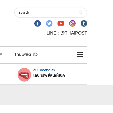
LINE : @THAIPOST
พ์
ไทยโพสต์ ทีวี
คันปากอยากเล่า
เลขทรัพย์สินให้โชค