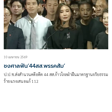
10 เมษายน 2569
ชงศาลฟัน‘44สส.พรรคส้ม’
ป.ป.ช.ส่งสำนวนคดีอดีต 44 สส.ก้าวไกลฝ่าฝืนมาตรฐานจริยธรรม
ร้ายแรงเสนอแก้ 112