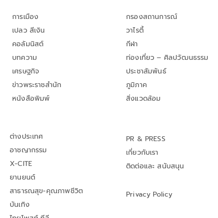
การเมือง
กรองสถานการณ์
เปลว สีเงิน
วาไรตี้
คอลัมนิสต์
กีฬา
บทความ
ท่องเที่ยว – ศิลปวัฒนธรรม
เศรษฐกิจ
ประชาสัมพันธ์
ข่าวพระราชสำนัก
ภูมิภาค
หนังสือพิมพ์
สิ่งแวดล้อม
ต่างประเทศ
PR & PRESS
อาชญากรรม
เกี่ยวกับเรา
X-CITE
ติดต่อและ สนับสนุน
ยานยนต์
สาธารณสุข-คุณภาพชีวิต
Privacy Policy
บันเทิง