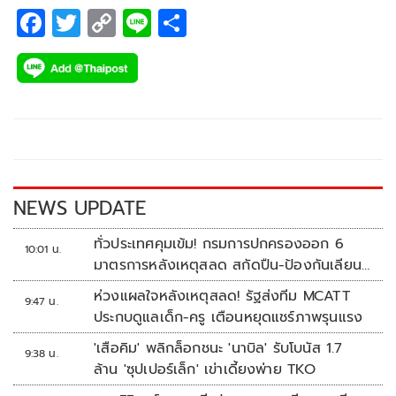
F
T
C
Li
S
ac
wi
o
n
h
e
tt
p
e
ar
b
er
y
e
o
Li
o
n
k
k
NEWS UPDATE
ทั่วประเทศคุมเข้ม! กรมการปกครองออก 6
10:01 น.
มาตรการหลังเหตุสลด สกัดปืน-ป้องกันเลียน
แบบ
ห่วงแผลใจหลังเหตุสลด! รัฐส่งทีม MCATT
9:47 น.
ประกบดูแลเด็ก-ครู เตือนหยุดแชร์ภาพรุนแรง
'เสือคิม' พลิกล็อกชนะ 'นาบิล' รับโบนัส 1.7
9:38 น.
ล้าน 'ซุปเปอร์เล็ก' เข่าเดี้ยงพ่าย TKO