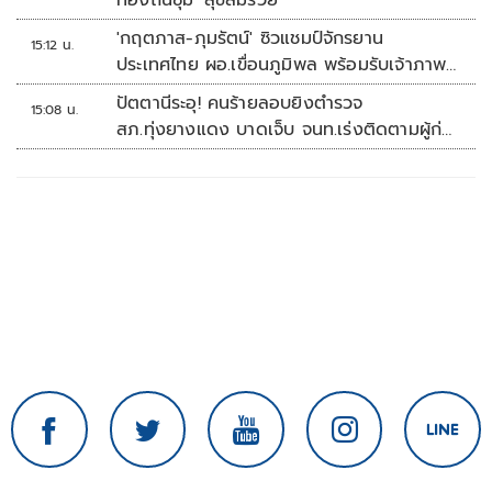
ท้องถิ่นซุ้ม 'สุขสมรวย'
'กฤตภาส-ภุมรัตน์' ซิวแชมป์จักรยาน
15:12 น.
ประเทศไทย ผอ.เขื่อนภูมิพล พร้อมรับเจ้าภาพ
ต่อ ปี 2570
ปัตตานีระอุ! คนร้ายลอบยิงตำรวจ
15:08 น.
สภ.ทุ่งยางแดง บาดเจ็บ จนท.เร่งติดตามผู้ก่อ
เหตุ