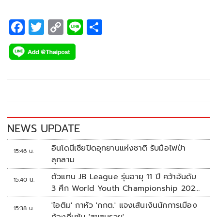
F
T
C
Li
S
ac
wi
o
n
h
e
tt
p
e
ar
b
er
y
e
o
Li
o
n
k
k
NEWS UPDATE
อินโดนีเซียปิดอุทยานแห่งชาติ รับมือไฟป่า
15:46 น.
ลุกลาม
ตัวแทน JB League รุ่นอายุ 11 ปี คว้าอันดับ
15:40 น.
3 ศึก World Youth Championship 2026
ที่สิงคโปร์
'ไอติม' กาหัว 'กกต.' แจงเส้นเงินนักการเมือง
15:38 น.