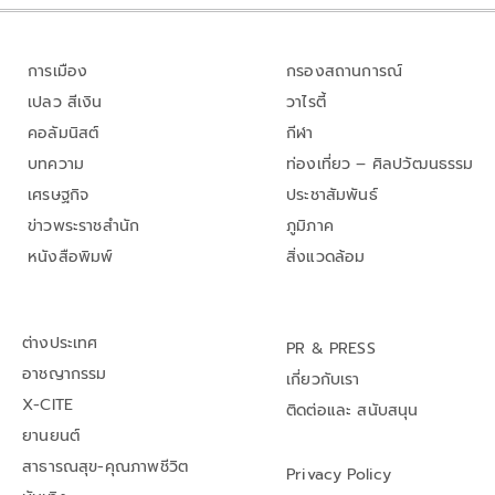
การเมือง
กรองสถานการณ์
เปลว สีเงิน
วาไรตี้
คอลัมนิสต์
กีฬา
บทความ
ท่องเที่ยว – ศิลปวัฒนธรรม
เศรษฐกิจ
ประชาสัมพันธ์
ข่าวพระราชสำนัก
ภูมิภาค
หนังสือพิมพ์
สิ่งแวดล้อม
ต่างประเทศ
PR & PRESS
อาชญากรรม
เกี่ยวกับเรา
X-CITE
ติดต่อและ สนับสนุน
ยานยนต์
สาธารณสุข-คุณภาพชีวิต
Privacy Policy