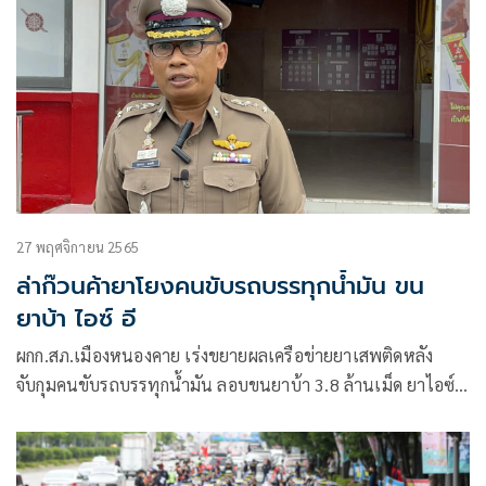
27 พฤศจิกายน 2565
ล่าก๊วนค้ายาโยงคนขับรถบรรทุกน้ำมัน ขน
ยาบ้า ไอซ์ อี
ผกก.สภ.เมืองหนองคาย เร่งขยายผลเครือข่ายยาเสพติดหลัง
จับกุมคนขับรถบรรทุกน้ำมัน ลอบขนยาบ้า 3.8 ล้านเม็ด ยาไอซ์
และยาอี เข้าประเทศ ถอดจีพีเอสออกหวั่นบริษัทติดตาม