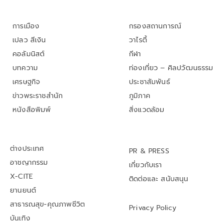
การเมือง
กรองสถานการณ์
เปลว สีเงิน
วาไรตี้
คอลัมนิสต์
กีฬา
บทความ
ท่องเที่ยว – ศิลปวัฒนธรรม
เศรษฐกิจ
ประชาสัมพันธ์
ข่าวพระราชสำนัก
ภูมิภาค
หนังสือพิมพ์
สิ่งแวดล้อม
ต่างประเทศ
PR & PRESS
อาชญากรรม
เกี่ยวกับเรา
X-CITE
ติดต่อและ สนับสนุน
ยานยนต์
สาธารณสุข-คุณภาพชีวิต
Privacy Policy
บันเทิง