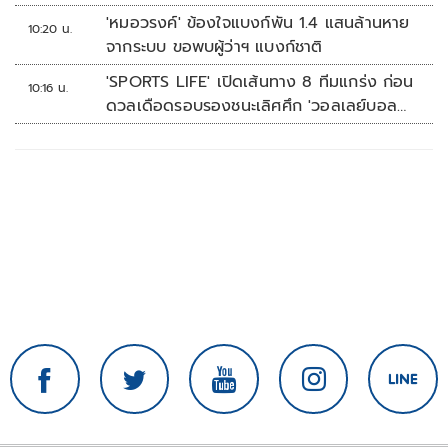
'หมอวรงค์' ข้องใจแบงก์พัน 1.4 แสนล้านหาย
10:20 น.
จากระบบ ขอพบผู้ว่าฯ แบงก์ชาติ
'SPORTS LIFE' เปิดเส้นทาง 8 ทีมแกร่ง ก่อน
10:16 น.
ดวลเดือดรอบรองชนะเลิศศึก 'วอลเลย์บอล
นักเรียน แชมป์กีฬา 7HD 2026'