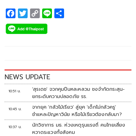
F
T
C
Li
S
ac
wi
o
n
h
e
tt
p
e
ar
b
er
y
e
o
Li
o
n
k
k
NEWS UPDATE
'สุรเดช' จวกคุมปืนหละหลวม ชงจำกัดกระสุน-
10:51 น.
ยกระดับความปลอดภัย รร.
จากยุค 'กลัวไม้เรียว' สู่ยุค 'เด็กไม่กลัวครู'
10:45 น.
ชำแหละปัญหาวินัย หรือไม้เรียวต้องกลับมา?
นักวิชาการ มธ. ห่วงเหตุรุนแรงถี่ คนไทยเสี่ยง
10:37 น.
หวาดระแวงทั้งสังคม