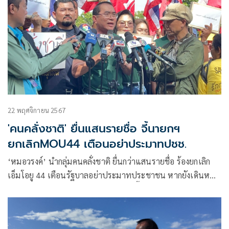
22 พฤศจิกายน 2567
'คนคลั่งชาติ' ยื่นแสนรายชื่อ จี้นายกฯ
ยกเลิกMOU44 เตือนอย่าประมาทปชช.
‘หมอวรงค์’ นำกลุ่มคนคลั่งชาติ ยื่นกว่าแสนรายชื่อ ร้องยกเลิก
เอ็มโอยู 44 เตือนรัฐบาลอย่าประมาทประชาชน หากยังเดินหน้า
เตรียมบุกทำเนียบฯ สงสัยทำไมตระกูลนี้ชอบยอมกัมพูชา