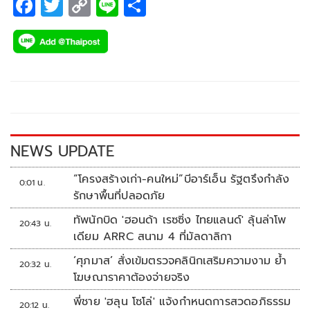
F
T
C
Li
S
ac
wi
o
n
h
e
tt
p
e
ar
b
er
y
e
o
Li
o
n
k
k
NEWS UPDATE
“โครงสร้างเก่า-คนใหม่”บีอาร์เอ็น รัฐตรึงกำลัง
0:01 น.
รักษาพื้นที่ปลอดภัย
ทัพนักบิด 'ฮอนด้า เรซซิ่ง ไทยแลนด์' ลุ้นล่าโพ
20:43 น.
เดียม ARRC สนาม 4 ที่มัลดาลิกา
‘ศุภมาส’ สั่งเข้มตรวจคลินิกเสริมความงาม ย้ำ
20:32 น.
โฆษณาราคาต้องจ่ายจริง
พี่ชาย 'ฮลุน โซโล่' แจ้งกำหนดการสวดอภิธรรม
20:12 น.