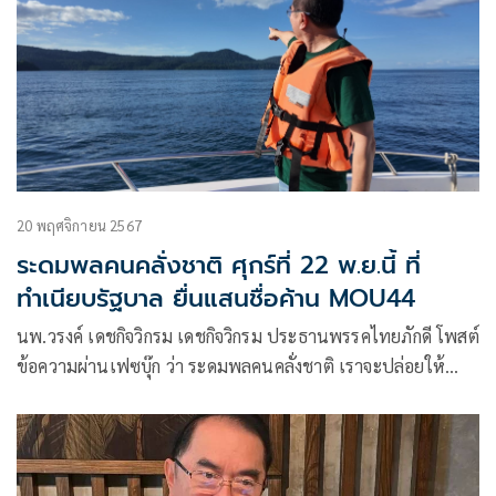
20 พฤศจิกายน 2567
ระดมพลคนคลั่งชาติ ศุกร์ที่ 22 พ.ย.นี้ ที่
ทำเนียบรัฐบาล ยื่นแสนชื่อค้าน MOU44
นพ.วรงค์ เดชกิจวิกรม เดชกิจวิกรม ประธานพรรคไทยภักดี โพสต์
ข้อความผ่านเฟซบุ๊ก ว่า ระดมพลคนคลั่งชาติ เราจะปล่อยให้
รัฐบาลพูดไม่จริงเรื่องmou44 อีกนานแค่ไหน