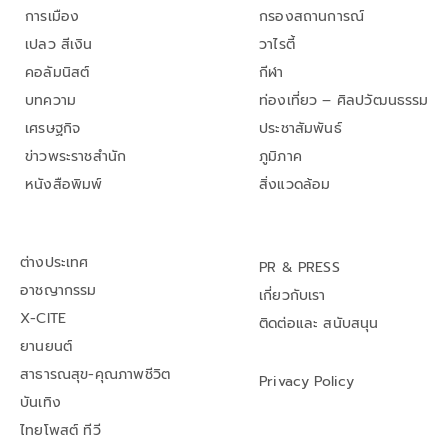
การเมือง
กรองสถานการณ์
เปลว สีเงิน
วาไรตี้
คอลัมนิสต์
กีฬา
บทความ
ท่องเที่ยว – ศิลปวัฒนธรรม
เศรษฐกิจ
ประชาสัมพันธ์
ข่าวพระราชสำนัก
ภูมิภาค
หนังสือพิมพ์
สิ่งแวดล้อม
ต่างประเทศ
PR & PRESS
อาชญากรรม
เกี่ยวกับเรา
X-CITE
ติดต่อและ สนับสนุน
ยานยนต์
สาธารณสุข-คุณภาพชีวิต
Privacy Policy
บันเทิง
ไทยโพสต์ ทีวี