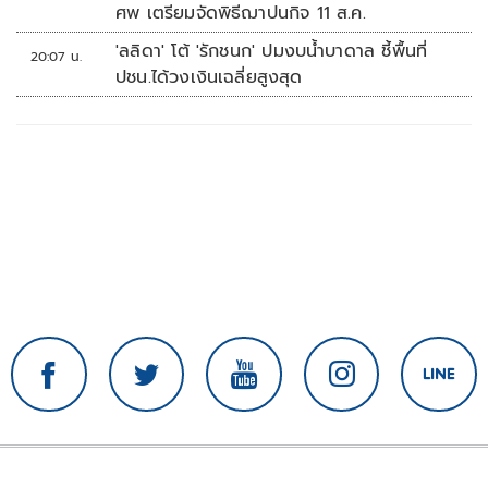
ศพ เตรียมจัดพิธีฌาปนกิจ 11 ส.ค.
'ลลิดา' โต้ 'รักชนก' ปมงบน้ำบาดาล ชี้พื้นที่
20:07 น.
ปชน.ได้วงเงินเฉลี่ยสูงสุด