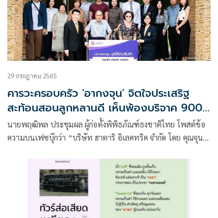
29 กรกฎาคม 2565
คารวะครอบครัว 'อากงจุน' จิตใจประเสริฐ
สะท้อนสอนลูกหลานดี เห็นพ้องบริจาค 900
ล้าน
นายพฤฒิพล ประชุมผล ผู้ก่อตั้งพิพิธภัณฑ์ธงชาติไทย โพสต์ข้อ
ความบนเฟซบุ๊กว่า “บริษัท ฮาตาริ อิเลคทริค จำกัด โดย คุณจุน-
คุณสุนทรี วนวิทย์ และครอบครัว บริจาคเงิน 900,000,000 บาท
แก่มูลนิธิรามาธิบดีฯ”