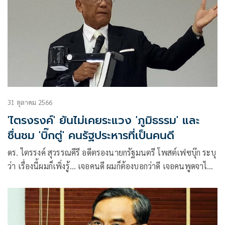
31 ตุลาคม 2566
'ไตรงรงค์' ยันไม่เคยระแวง 'ภูมิธรรม' และ
ชื่นชม 'บิ๊กตู่' คนรัฐประหารที่เป็นคนดี
ดร. ไตรรงค์ สุวรรณคีรี อดีตรองนายกรัฐมนตรี โพสต์เฟซบุ๊ก ระบุ
ว่า เรื่องนี้ผมก็เพิ่งรู้… เจอคนดี ผมก็ต้องบอกว่าดี​ เจอคนพูดจาไม่ดี​
ผมก็ตักเตือน