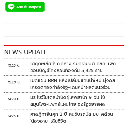
ac
wi
o
n
h
e
tt
p
e
ar
b
er
y
e
o
Li
o
n
k
k
NEWS UPDATE
ได้ฤกษ์เสียที! ก.กลาง รับทราบมติ กสถ. เพิก
15:25 น.
ถอนบัญชีโกงสอบท้องถิ่น 5,925 ราย
เปิดแผน BRN หลังเปลี่ยนแกนนำใหม่ มุ่งดิส
15:20 น.
เครดิตกองกำลังรัฐ-เดินหน้าผลิตแนวร่วม
มธ.โชว์โมเดลบำบัดผู้เสพยาบ้า 9 วัน ใช้
14:29 น.
สมุนไพร-แพทย์แผนไทย ชงรัฐขยายผล
ศาลฎีกายืนคุก 2 ปี คนขับรถบัส มข. คดีชน
14:25 น.
'น้องอาย' เสียชีวิต