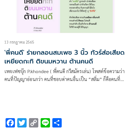
13 กรกฎาคม 2565
'พี่คนดี' ร่ายกลอนสมเพช 3 นิ้ว ทัวร์ส่อเสียด
เหยียดกะทิ ติขนมหวาน ต้านคนดี
เพจเฟซบุ๊ก P.khondee ( พี่คนดี กวีสมัครเล่น) โพสต์ข้อความว่า
คนที่ปัญญาอ่อนกว่า คนที่ชอบด่าคนอื่นเป็น “สลิ่ม” ก็คือคนที่
ชอบด่าว่า “กะทิ” “ขนมหวาน” หรือ “คนดีย์” นี่แหละ คำว่า
กะทิ และ ขนมหวาน มันโคตรกว้าง ทับทิมกรอบ และ ลูกชุบ ก็ใช่
๕๕๕
F
T
C
Li
S