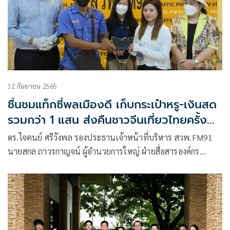
12 กันยายน 2565
ชื่นชมแท็กซี่พลเมืองดี เก็บกระเป๋าหรู-เงินสด
รวมกว่า 1 แสน ส่งคืนชาวจีนเที่ยวไทยครั้ง
แรก
ดร.ไจตนย์ ศรีวังพล รองประธานเจ้าหน้าที่บริหาร สวพ.FM91
นายสกล ถาวรกาญจน์ ผู้อำนวยการใหญ่ ฝ่ายสื่อสารองค์กร
สวพ.FM91 และนางสาวจิตต์ผ่องใส ศรีวังพล ผู้อำนวยการฝ่าย
ทรัพยากรบุคคลและจิตอาสาสัมพันธ์ สวพ.FM91 ร่วมเป็นสักขี
พยาน ส่งมอบกระเป๋าแบรนด์เนม พร้อมสดเงิน เกือบ 1 แสน
บาท คืนเจ้าของชาวจีน