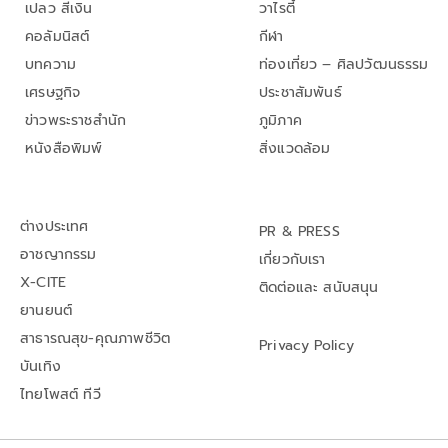
เปลว สีเงิน
วาไรตี้
คอลัมนิสต์
กีฬา
บทความ
ท่องเที่ยว – ศิลปวัฒนธรรม
เศรษฐกิจ
ประชาสัมพันธ์
ข่าวพระราชสำนัก
ภูมิภาค
หนังสือพิมพ์
สิ่งแวดล้อม
ต่างประเทศ
PR & PRESS
อาชญากรรม
เกี่ยวกับเรา
X-CITE
ติดต่อและ สนับสนุน
ยานยนต์
สาธารณสุข-คุณภาพชีวิต
Privacy Policy
บันเทิง
ไทยโพสต์ ทีวี