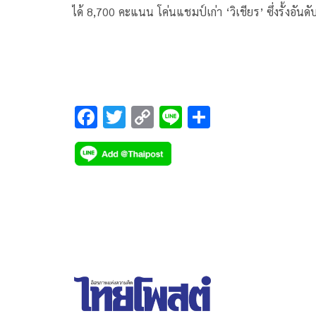
ได้ 8,700 คะแนน โค่นแชมป์เก่า ‘วิเชียร’ ซึ่งรั้งอันดั
สอง 7,372 คะแนน
F
T
C
Li
S
ac
wi
o
n
h
e
tt
p
e
ar
b
er
y
e
o
Li
o
n
k
k