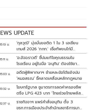
EWS UPDATE
'กุลวุฒิ' มุ่งมั่นขอติด 1 ใน 3 เอเชียน
15:13 น.
เกมส์ 2026 'กกท.' เชื่อทัพขนไก่มี
เหรียญแน่
'อ.อัจฉราวดี' ชี้ปมแก้ไขคุณธรรมใน
15:11 น.
โรงเรียน อยู่ในมือ 'อนุทิน' ต้องใช้ยา
แรงกับ ก.ศึกษา เรื่องปืนแค่ปลายเหตุ
อดีตผู้พิพากษาฯ ชำแหละข้อโต้แย้งปม
15:03 น.
‘หมอสรณ’ ชี้คลาดเคลื่อนหลักกฎหมาย
โฆษกรัฐบาล ชูมาตรการลดค่าครองชีพ
13:32 น.
ตรึง LPG 423 บาท ‘ไทยช่วยไทยพลัส’
ดันเงินหมุนแสนล้าน
ราชกิจจาฯ แพร่คำสั่งอนุทิน ตั้ง 3
12:37 น.
ขรก.การเมืองประจำสำนักเลขาธิการนา