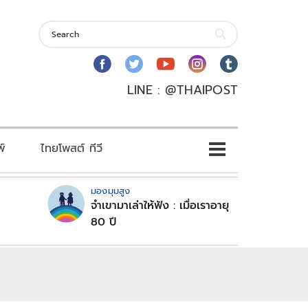
LINE : @THAIPOST
พ์
ไทยโพสต์ ทีวี
มองมุมสูง
จำเขามาเล่าให้ฟัง : เมื่อเราอายุ
80 ปี