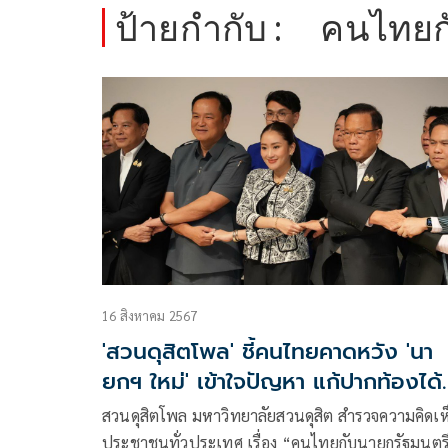
ป้ายกำกับ :
คนไทยก
16 สิงหาคม 2567
'สวนดุสิตโพล' ชี้คนไทยคาดหวัง 'นา
ยกฯ ใหม่' เข้าใจปัญหา แก้ปากท้องได้
ทันที
สวนดุสิตโพล มหาวิทยาลัยสวนดุสิต สำรวจความคิดเห
ประชาชนทั่วประเทศ เรื่อง “คนไทยกับนายกรัฐมนตร