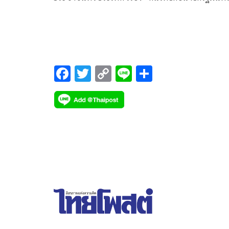
ระหว่างวันที่ 14-15 สิงหาคม 2567 กลุ่มตัวอย่างจำน
1,239 คน
F
T
C
Li
S
ac
wi
o
n
h
e
tt
p
e
ar
b
er
y
e
o
Li
o
n
k
k