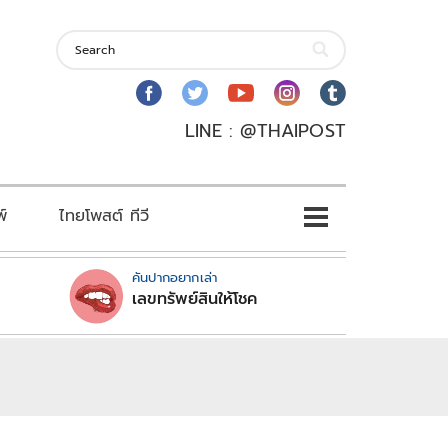
LINE : @THAIPOST
พ์
ไทยโพสต์ ทีวี
คันปากอยากเล่า
เลขทรัพย์สินให้โชค