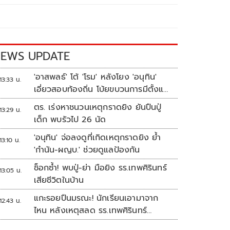
EWS UPDATE
'อาสพลธ์' โต้ 'โรม' หลังโยง 'อนุทิน'
13:33 น.
เอี่ยวสอบท้องถิ่น โบ้ยขบวนการมีตั้งแต่
ปี 62-64
ตร. เร่งหาชนวนเหตุกราดยิง ยันปืนปู่
13:29 น.
เด็ก พบรัวไป 26 นัด
'อนุทิน' จ่อลงดูที่เกิดเหตุกราดยิง ย้ำ
13:10 น.
'กำนัน-ผญบ.' ช่วยดูแลป้องกัน
ช็อกซ้ำ! พบปู่-ย่า มือยิง รร.เทพศิรินทร์
13:05 น.
เสียชีวิตในบ้าน
แกะรอยปืนมรณะ! นักเรียนเอามาจาก
12:43 น.
ไหน หลังเหตุสลด รร.เทพศิรินทร์
นนทบุรี