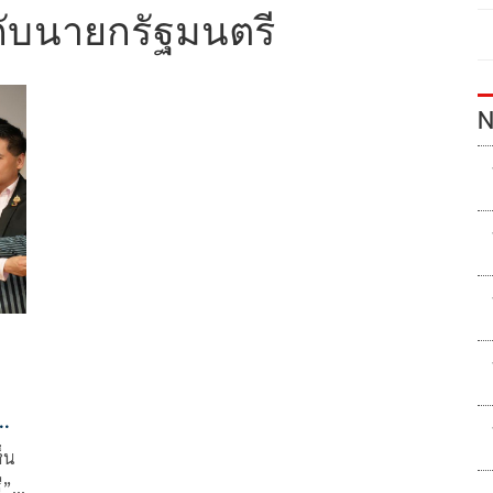
ับนายกรัฐมนตรี
N
็น
ี”