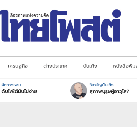
เศรษฐกิจ
ต่างประเทศ
บันเทิง
หนังสือพิม
ผักกาดหอม
วิสามัญบันเทิง
ดับไฟใต้มันไม่ง่าย
สุภาพบุรุษผู้อาวุโส?