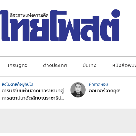
เศรษฐกิจ
ต่างประเทศ
บันเทิง
หนังสือพิม
ยังไม่ตายก็อยู่กันไป
ผักกาดหอม
การเปลี่ยนผ่านจากเทวราชามาสู่
ออเดอร์จากคุก!
การสถาปนาอัตลักษณ์ราชาธิป
ไตยแบบพุทธศาสนาในพระไตร
ปิฏก : สามัญผลสูตรในฐานะ
ทฤษฎีขีดจำกัดของอำนาจรัฐ
เหนือแรงงานและทรัพย์สิน