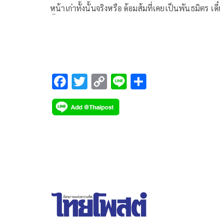
หน้าเก่าทั้งนั้นจริงหรือ ด้อมส้มที่เคยเป็นพันธมิตร เดี
นี้เขาก็เกลียดนะ
F
T
C
Li
S
ac
wi
o
n
h
e
tt
p
e
ar
b
er
y
e
o
Li
o
n
k
k