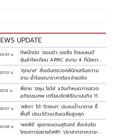
EWS UPDATE
ทัพนักบิด 'ฮอนด้า เรซซิ่ง ไทยแลนด์'
20:43 น.
ลุ้นล่าโพเดียม ARRC สนาม 4 ที่มัลดาลิ
กา
‘ศุภมาส’ สั่งเข้มตรวจคลินิกเสริมความ
20:32 น.
งาม ย้ำโฆษณาราคาต้องจ่ายจริง
พี่ชาย 'ฮลุน โซโล่' แจ้งกำหนดการสวด
20:12 น.
อภิธรรมศพ เตรียมจัดพิธีฌาปนกิจ 11
ส.ค.
'ลลิดา' โต้ 'รักชนก' ปมงบน้ำบาดาล ชี้
20:07 น.
พื้นที่ ปชน.ได้วงเงินเฉลี่ยสูงสุด
'พลพีร์' ลุยชายแดนสุรินทร์ สั่งเร่งรัด
20:06 น.
โครงการขยายไฟฟ้า 'ปราสาทตาควาย-