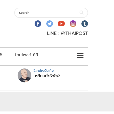
LINE : @THAIPOST
พ์
ไทยโพสต์ ทีวี
วิสามัญบันเทิง
เหยียบย่ำหัวใจ?