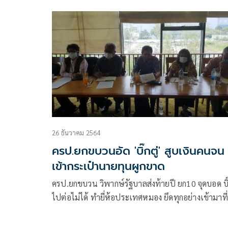
ญาติวีรชนพฤษภา 35 และคณะกรรมการจัดงาน 30 ป
พฤษภาประชาธรรม
26 ธันวาคม 2564
ครป.ยกขบวนอัด 'บิ๊กตู่' สูบเงินคนจน
เข้ากระเป๋านายทุนผูกขาด
ครป.ยกขบวน วิพากษ์รัฐบาลส่งท้ายปี ยก10 จุดบอด บิ๊ก
ไปต่อไม่ได้ ทำยี่ห้อประเทศหมอง ยึดทุกอย่างเข้ามาที่
ส่วนกลาง ดูดเงินคนจนเข้ากระเป๋าทุนผูกขาด