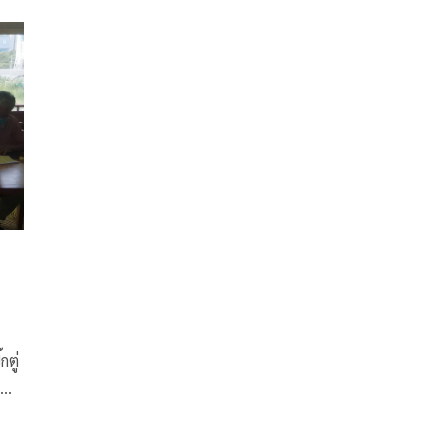
ี
มหาศาล จี้ยกเลิกพรก.ฉุกเฉิน สิ้นเดือนนี้ เตือนฟัง
“อานันท์” หมดเวลาทหารการเมือง ต้องยอมเสียสละเพื่อ
ชาติบ้าง
ตู่