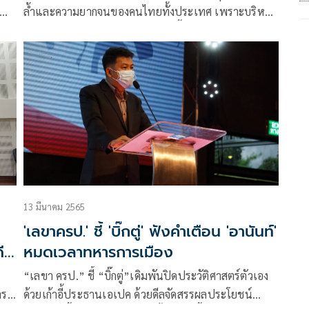
คณะ
ล้ำและความยากจนของคนไทยทั้งประเทศ เพราะบริหาร
แบบทุนนิยมเผด็จการ หยุดสร้างหนี้และหลอกขายฝัน
ายก
ประชาชน
13 มีนาคม 2565
'เลขาครป.' ชี้ 'บิ๊กตู่' ฟังคำเตือน 'อานันท์'
ี
หมดเวลาทหารการเมือง
“เลขา ครป.” ชี้ “บิ๊กตู่”เดิมพันปิดประวัติศาสตร์ตัวเอง
าร
ด้วยเก้าอี้ประธานเอเปค ด้วยดีลจัดสรรผลประโยชน์