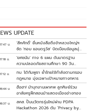
EWS UPDATE
'สีหศักดิ์' ยื่นหนังสือถึงข้าหลวงใหญ่ฯ
17:47 น.
ซัด 'ทอม แอนดรูว์ส' บิดเบือนข้อมูลมุ่ง
แสวงหาผลประโยชน์ทางการเมือง
'ยศชนัน' กาง 6 แผน ดันมาตรฐาน
17:18 น.
ความปลอดภัยสถานศึกษา 90 วัน
ป้องกันก่อเหตุรุนแรง
ทบ. โต้กัมพูชา ย้ำไทยใช้กำลังตามกรอบ
17:12 น.
กฎหมาย มุ่งเฉพาะเป้าหมายทางทหาร
ฮือฮา! ม้าบุกงานเผาศพ ลูกศิษย์ร่วม
16:44 น.
อาลัยครูฝึกสอนม้าแสดงเมืองอ่างทอง
สคส. ปั้นนวัตกรรุ่นใหม่ผ่าน PDPA
16:37 น.
Hackathon 2026 ดัน ‘Privacy by