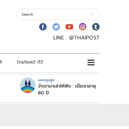
LINE : @THAIPOST
พ์
ไทยโพสต์ ทีวี
มองมุมสูง
จำเขามาเล่าให้ฟัง : เมื่อเราอายุ
80 ปี