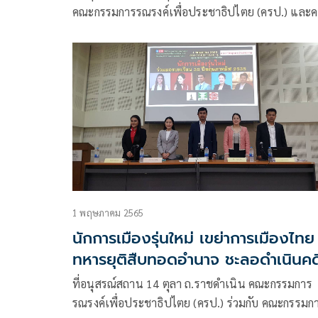
คณะกรรมการรณรงค์เพื่อประชาธิปไตย (ครป.) และ
ผู้ร่วมลงชื่อ 99 คน ร่วมกันแถลงเรียกร้องให้
พล.อ.ประยุทธ์ จันทร์โอชา ต้องลาออกจากตำแหน่งน
รัฐมนตรี
1 พฤษภาคม 2565
นักการเมืองรุ่นใหม่ เขย่าการเมืองไทย
ทหารยุติสืบทอดอำนาจ ชะลอดำเนินคด
เยาวชน
ที่อนุสรณ์สถาน 14 ตุลา ถ.ราชดำเนิน คณะกรรมการ
รณรงค์เพื่อประชาธิปไตย (ครป.) ร่วมกับ คณะกรรมก