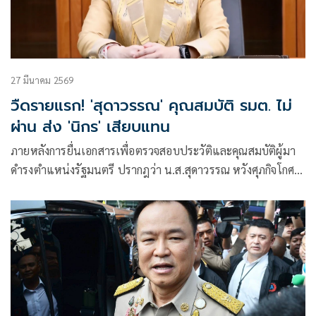
27 มีนาคม 2569
วืดรายแรก! 'สุดาวรรณ' คุณสมบัติ รมต. ไม่
ผ่าน ส่ง 'นิกร' เสียบแทน
ภายหลังการยื่นเอกสารเพื่อตรวจสอบประวัติและคุณสมบัติผู้มา
ดำรงตำแหน่งรัฐมนตรี ปรากฎว่า น.ส.สุดาวรรณ หวังศุภกิจโกศล
สส.บัญชีรายชื่อ และรองหัวหน้าพรรคเพื่อไทย