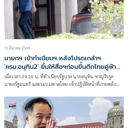
31 มีนาคม 2569
นายกฯ เข้าทำเนียบฯ หลังโปรดเกล้าฯ
'ครม.อนุทิน2' ยิ้มให้สื่อฯก่อนขึ้นตึกไทยคู่ฟ้า
ต้อนรับบริษัทไมโครซอฟท์
เมื่อเวลา 09.20 น. ที่ทำเนียบรัฐบาล นายอนุทิน ชาญวีรกูล
นายกรัฐมนตรี และรมว.มหาดไทย เข้าปฎิบัติหน้าที่ภายหลัง
เว็บไซต์ราชกิจจานุเบ