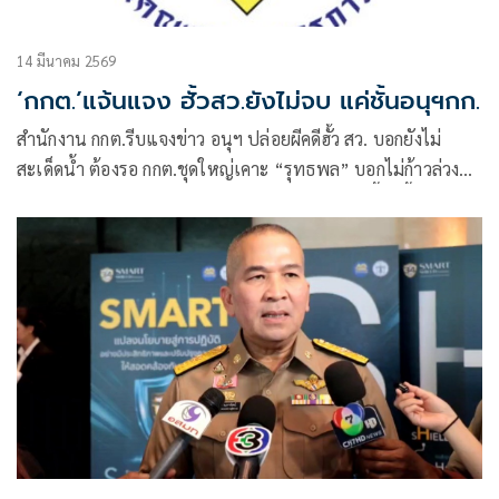
14 มีนาคม 2569
‘กกต.’แจ้นแจง ฮั้วสว.ยังไม่จบ แค่ชั้นอนุฯกก.
สำนักงาน กกต.รีบแจงข่าว อนุฯ ปล่อยผีคดีฮั้ว สว. บอกยังไม่
สะเด็ดน้ำ ต้องรอ กกต.ชุดใหญ่เคาะ “รุทธพล” บอกไม่ก้าวล่วงมติ
“โสภณ” เชื่อข้าราชการต้องปฏิบัติตามกฎหมาย ชี้ยุคนี้ทุกอย่าง
ต้องตอบคำถามได้ “เท้ง” บอกค้านสายตาประชาชน พรรคส้ม
ตามขยี้ต่อในชั้น กกต.