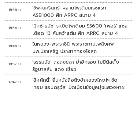
'ชิพ-นครินทร์' ผงาดโพเดียมเรซแรก
18:56 น.
ASB1000 ศึก ARRC สนาม 4
'มิกซ์-ธนัช' ระเบิดโพเดียม SS600 'เฟอร์' แซง
18:54 น.
เดือด 13 คันคว้าแต้ม ศึก ARRC สนาม 4
ในหลวง-พระราชินี พระราชทานเพลิงศพ
18:46 น.
นพ.ปราเสริฐ ปราสาททองโอสถ
'ธรรมนัส' ลงสงขลา ย้ำอีกรอบ ไม่มีดีลตั้ง
18:37 น.
รัฐบาลส้ม แดง เขียว
'สีหศักดิ์' ยื่นหนังสือถึงข้าหลวงใหญ่ฯ ซัด
17:47 น.
'ทอม แอนดรูว์ส' บิดเบือนข้อมูลมุ่งแสวงหาผล
ประโยชน์ทางการเมือง