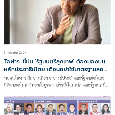
1 เมษายน 2569
'โอฬาร' ชี้ปม 'รัฐมนตรีลูกเทพ' ต้องมองบน
หลักประชาธิปไตย เตือนอย่าใช้มาตรฐานสอง
ชั้นตัดสินคนรุ่นใหม่
รศ.ดร.โอฬาร ถิ่นบางเตียว อาจารย์ประจำคณะรัฐศาสตร์และ
นิติศาสตร์ มหาวิทยาลัยบูรพา กล่าวถึงโฉมหน้าคณะรัฐมนตรี
(ครม.) ชุดใหม่