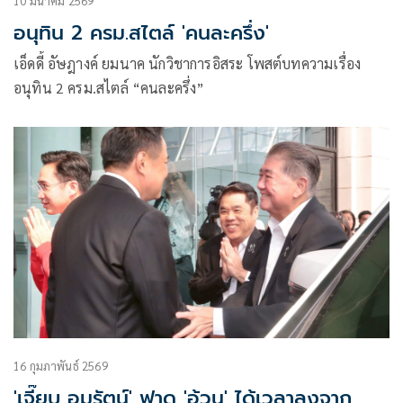
10 มีนาคม 2569
อนุทิน 2 ครม.สไตล์ 'คนละครึ่ง'
เอ็ดดี้ อัษฎางค์ ยมนาค นักวิชาการอิสระ โพสต์บทความเรื่อง
อนุทิน 2 ครม.สไตล์ “คนละครึ่ง”
16 กุมภาพันธ์ 2569
'เจี๊ยบ อมรัตน์' ฟาด 'อ้วน' ได้เวลาลงจาก