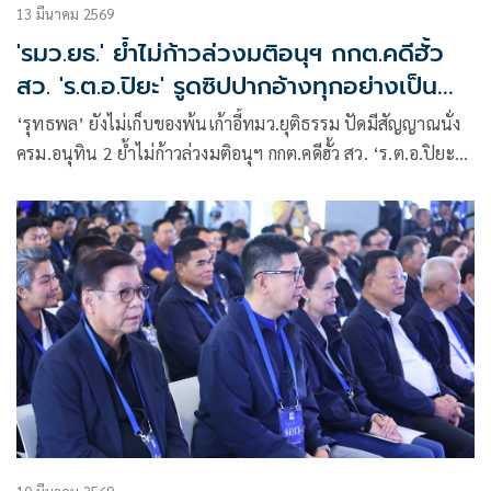
13 มีนาคม 2569
'รมว.ยธ.' ย้ำไม่ก้าวล่วงมติอนุฯ กกต.คดีฮั้ว
สว. 'ร.ต.อ.ปิยะ' รูดซิปปากอ้างทุกอย่างเป็น
ความลับ
‘รุทธพล’ ยังไม่เก็บของพ้นเก้าอี้ทมว.ยุติธรรม ปัดมีสัญญาณนั่ง
ครม.อนุทิน 2 ย้ำไม่ก้าวล่วงมติอนุฯ กกต.คดีฮั้ว สว. ‘ร.ต.อ.ปิยะ’
รูดซิบปาก อ้างทุกอย่างเป็นความลับ