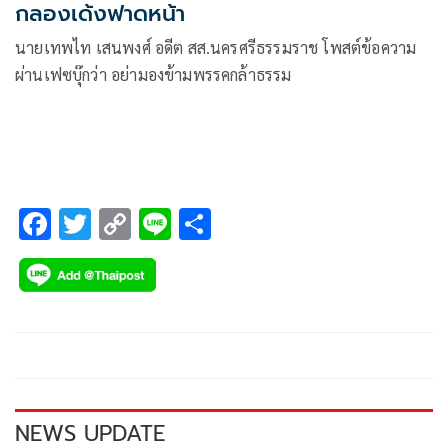
กลองเด้งฟาดหน้า
นายเทพไท เสนพงศ์ อดีต สส.นครศรีธรรมราช โพสต์ข้อความ
ผ่านเฟซบุ๊กว่า อย่ามองข้ามพรรคกล้าธรรม
F
T
C
Li
S
ac
wi
o
n
h
e
tt
p
e
ar
b
er
y
e
o
Li
o
n
k
k
NEWS UPDATE