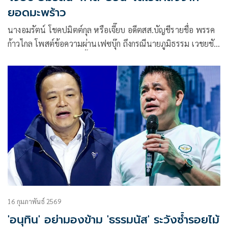
ยอดมะพร้าว
นางอมรัตน์ โชคปมิตต์กุล หรือเจี๊ยบ อดีตสส.บัญชีรายชื่อ พรรค
ก้าวไกล โพสต์ข้อความผ่านเฟซบุ๊ก ถึงกรณีนายภูมิธรรม เวชยชัย
แกนนำพรรคเพื่อไทย ชี้แจงกรณีพรรคเพื่อไทยเข้าร่วมรัฐบาล
16 กุมภาพันธ์ 2569
'อนุทิน' อย่ามองข้าม 'ธรรมนัส' ระวังซ้ำรอยไม้