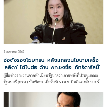
7 เมษายน 2569
จ่อตั้งรองโฆษกรบ. หลังแถลงนโยบายเสร็จ
'ลลิดา' ได้ไปต่อ ด้าน พท.ชงชื่อ 'ภัทร์ดารัสมิ์'
ผู้สื่อข่าวรายงานจากทำเนียบรัฐบาลว่า ภายหลังที่ประชุมคณะ
รัฐมนตรี (ครม.) นัดพิเศษ เมื่อวันที่ 6 เม.ย. มีมติแต่งตั้ง น.ส.รัช
ดา ธนาดิเรก เป็น