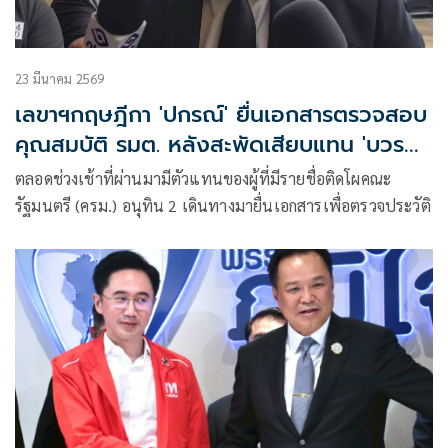
23 มีนาคม 2569
เลขาฯกฤษฎีกา 'ปกรณ์' ยื่นเอกสารตรวจสอบ
คุณสมบัติ รมต. หลังสะพัดเสียบแทน 'บวร
ศักดิ์'
ตลอดช่วงเช้าที่ผ่านมามีตัวแทนของผู้ที่มีรายชื่อติดโผคณะ
รัฐมนตรี (ครม.) อนุทิน 2 เดินทางมายื่นเอกสารเพื่อตรวจประวัติ