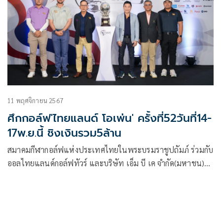
การจัดกิจกรรมที่แต่ละจังหวัดจัดขึ้นมา
11 พฤศจิกายน 2567
ศึกกอล์ฟ'ไทยแลนด์ โอเพ่น' ครั้งที่52วันที่14-
17พ.ย.นี้ ชิงเงินรวม5ล้าน
สมาคมกีฬากอล์ฟแห่งประเทศไทยในพระบรมราชูปถัมภ์ ร่วมกับ
ออลไทยแลนด์กอล์ฟทัวร์ และบริษัท เอ็ม บี เค จำกัด(มหาชน)
ร่วมกันแถลงข่าวจัดการแข่งขันกอล์ฟอาชีพรายการใหญ่และเก่า
แก่ที่สุดของประเทศไทย “ไทยแลนด์ โอเพ่น ครั้งที่ 52” ชิงถ้วย
พระราชทานพระบาทสมเด็จพระบรมชนกาธิเบศร มหาภูมิพล
อดุลยเดชมหาราช บรมนาถบพิตร พร้อมเงินรางวัลรวม 5 ล้าน