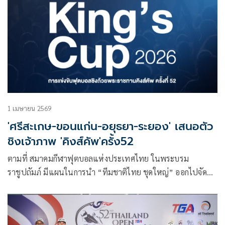
1 เมษายน 2569
'ศรีสะเกษ-ขอนแก่น-อยุธยา-ระยอง' เสนอตัว
ชิงเจ้าภาพ 'คิงส์คัพ'ครั้ง52
ตามที่ สมาคมกีฬาฟุตบอลแห่งประเทศไทย ในพระบรม
ราชูปถัมภ์ มีแผนในการนำ “ทีมชาติไทย ชุดใหญ่” ออกไปจัด
แข่งขันในจังหวัดต่างๆ เพื่อเป้าหมายในการนำกีฬาฟุตบอล ซึ่ง
เป็นกีฬายอดนิยมอันดับหนึ่งสู่เมืองต่างๆ อีกทั้งยังเป็นการ
กระตุ้นทางเศรษฐกิจและการท่องเที่ยว สร้างความภาคภูมิใจใน