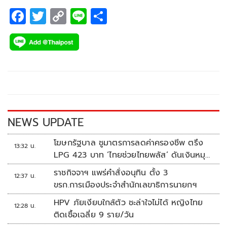
บาท
F
T
C
Li
S
ac
wi
o
n
h
e
tt
p
e
ar
b
er
y
e
o
Li
o
n
k
k
NEWS UPDATE
โฆษกรัฐบาล ชูมาตรการลดค่าครองชีพ ตรึง
13:32 น.
LPG 423 บาท ‘ไทยช่วยไทยพลัส’ ดันเงินหมุน
แสนล้าน
ราชกิจจาฯ แพร่คำสั่งอนุทิน ตั้ง 3
12:37 น.
ขรก.การเมืองประจำสำนักเลขาธิการนายกฯ
HPV ภัยเงียบใกล้ตัว ชะล่าใจไม่ได้ หญิงไทย
12:28 น.
ติดเชื้อเฉลี่ย 9 ราย/วัน