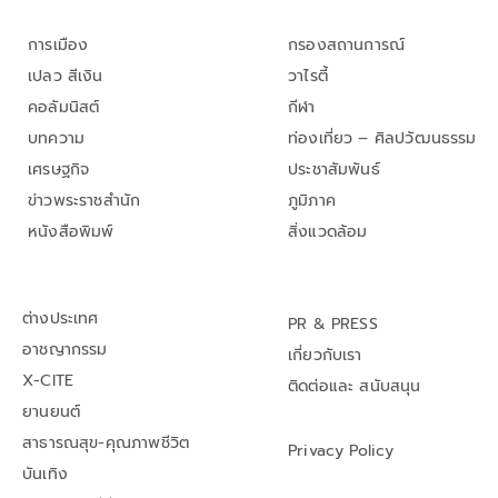
การเมือง
กรองสถานการณ์
เปลว สีเงิน
วาไรตี้
คอลัมนิสต์
กีฬา
บทความ
ท่องเที่ยว – ศิลปวัฒนธรรม
เศรษฐกิจ
ประชาสัมพันธ์
ข่าวพระราชสำนัก
ภูมิภาค
หนังสือพิมพ์
สิ่งแวดล้อม
ต่างประเทศ
PR & PRESS
อาชญากรรม
เกี่ยวกับเรา
X-CITE
ติดต่อและ สนับสนุน
ยานยนต์
สาธารณสุข-คุณภาพชีวิต
Privacy Policy
บันเทิง