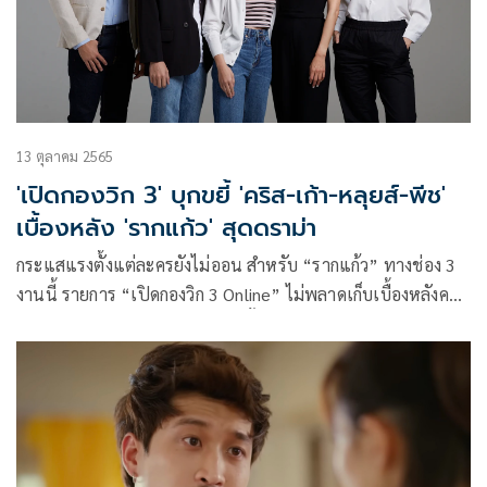
13 ตุลาคม 2565
'เปิดกองวิก 3' บุกขยี้ 'คริส-เก้า-หลุยส์-พีช'
เบื้องหลัง 'รากแก้ว' สุดดราม่า
กระแสแรงตั้งแต่ละครยังไม่ออน สำหรับ “รากแก้ว” ทางช่อง 3
งานนี้ รายการ “เปิดกองวิก 3 Online” ไม่พลาดเก็บเบื้องหลังค
วามเข้มข้นให้คุณได้ชมก่อนใคร ทั้ง ความหฤโหด ความยากของ
ซีนอารมณ์ ที่ได้ 2 ผู้จัด ฉอด-สายทิพย์ มนตรีกุล ณ อยุธยา และ
เอส-วรฤทธิ์ ไวยเจียรนัย จากค่าย CHANGE2561 จำกัด