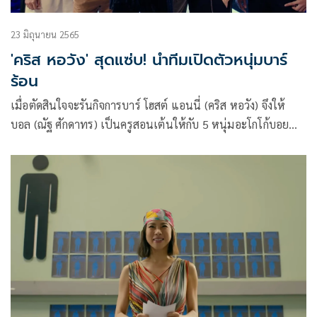
23 มิถุนายน 2565
'คริส หอวัง' สุดแซ่บ! นำทีมเปิดตัวหนุ่มบาร์
ร้อน
เมื่อตัดสินใจจะรันกิจการบาร์ โฮสต์ แอนนี่ (คริส หอวัง) จึงให้
บอล (ณัฐ ศักดาทร) เป็นครูสอนเต้นให้กับ 5 หนุ่มอะโกโก้บอย
กาหยู (จอส เวอาห์), โชค (ไมค์ ชินรัฐ), หมูแดง (ป๊อด ศุภกร),
ยุทธ (กาย ศิวกร) และ ออโต้ (ท็อปแท็ป จิรกิตติ์) พร้อมช่วยเทรน
ให้ก่อนเปิดร้าน ซึ่งบาร์นี้ แอนนี่ มั่นใจสุดๆ ว่าจะสามารถเปลี่ยน
ชีวิตเธอให้ ร่ำรวยขึ้นได้ พร้อมเปิดตัวอะโกโก้บอยทีมแอนนี่ สุด
แซ่บ กับชื่อร้านใหม่สุดซี๊ด MAMA GOGO