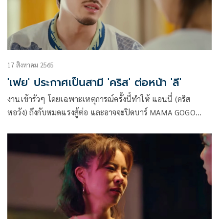
17 สิงหาคม 2565
'เฟย' ประกาศเป็นสามี 'คริส' ต่อหน้า 'ลี'
งานเข้ารัวๆ โดยเฉพาะเหตุการณ์ครั้งนี้ทำให้ แอนนี่ (คริส
หอวัง) ถึงกับหมดแรงสู้ต่อ และอาจจะปิดบาร์ MAMA GOGO
เพราะ กาหยู (จอส เวอาห์) ดันมาขอลาออกไปอยู่บาร์คู่แข่งด้วย
อีกคน แต่แล้ว แอนนี่ ก็ต้องปวดหัวเพิ่มขึ้นอีก เมื่อ โดม(เฟย
ภัทร) กลับมาขอคืนดี และขอโอกาสเป็นพ่อที่ดีให้ ฟีฟ่า (ไซซี อภิ
ชญา) ได้ภูมิใจ
แถม โดม ยังตาม แอนนี่ มาทำงานที่บาร์โฮสต์ พร้อมประกาศตัว
ว่าเป็นสามี