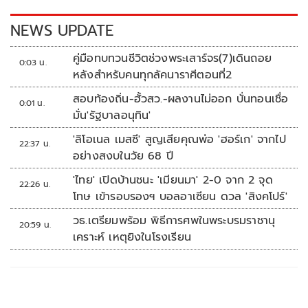
k
k
NEWS UPDATE
คู่มือทบทวนชีวิตช่วงพระเสาร์จร(7)เดินถอย
0:03 น.
หลังสำหรับคนทุกลัคนาราศีตอนที่2
สอบท้องถิ่น-ฮั้วสว.-ผลงานไม่ออก บั่นทอนเชื่อ
0:01 น.
มั่น'รัฐบาลอนุทิน'
'ลิโอเนล เมสซี' สูญเสียคุณพ่อ 'ฮอร์เก' จากไป
22:37 น.
อย่างสงบในวัย 68 ปี
'ไทย' เปิดบ้านชนะ 'เมียนมา' 2-0 จาก 2 จุด
22:26 น.
โทษ เข้ารอบรองฯ บอลอาเซียน ดวล 'สิงคโปร์'
วธ.เตรียมพร้อม พิธีการศพในพระบรมราชานุ
20:59 น.
เคราะห์ เหตุยิงในโรงเรียน