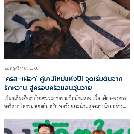
22 พฤศจิกายน 2568
'คริส–เผือก' คู่เคมีใหม่แห่งปี! จุดเริ่มต้นจาก
รักหวาน สู่ครอบครัวแสนวุ่นวาย
เรียกเสียงฮือฮาตั้งแต่ประกาศรายชื่อนักแสดง เมื่อ เผือก-พงศธร
จงวิลาส โคจรมาเจอกับ คริส หอวัง และนักแสดงสาวน้อยอย่าง
นีน-นีนนารา บุญนิธิไพสิฐ ในผลงานคอมเมดี้เสียดสีสังคมเรื่อง
ใหม่ “บ้านตัวอย่างครอบครัวตัวหลอก (A SAMPLE FAMILY)”
ออริจินัลซีรีส์จาก ทรูวิชั่นส์ นาว