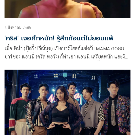
4 สิงหาคม 2565
'คริส' เจอศึกหนัก! รู้สึกท้อแต่ไม่ยอมแพ้
เมื่อ ทีน่า (ปุ๊กกี้ ปวีณ์นุช) เปิดบาร์โฮสต์แข่งกับ MAMA GOGO
บาร์ของ แอนนี่ (คริส หอวัง) ก็ทำเอา แอนนี่ เครียดหนัก และงัด
ไม้เด็ดแย่งลูกค้ากันสุดพลัง แต่ดูเหมือนว่าความตั้งใจของ แอนนี่
จะพังไม่เป็นท่าซะแล้ว เพราะ ออโต้ (ท็อปแท็ป จิรกิตติ์) ดัน
มาลาออกไปสมัครงานกับบาร์คู่แข่ง แถมภรรยาเก่า ยุทธ (กาย ศิว
กร) ก็ยังบุกมาที่ร้านเพื่อหวังจะทวงลูกคืน