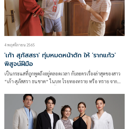
4 พฤศจิกายน 2565
'เก้า สุภัสสรา' ทุ่มหมดหน้าตัก ให้ 'รากแก้ว'
พิสูจน์ฝีมือ
เป็นกระแสที่ถูกพูดถึงอยู่ตลอดเวลา กับละครเรื่องล่าสุดของสาว
“เก้า-สุภัสสรา ธนชาต” ในบท โรยทองทราย หรือ ทราย จาก
เรื่อง “รากแก้ว” โปรเจ็กต์ชิ้นแรกของ ช่อง 3 และ CHANG2561
ที่เจ้าตัวได้ร่วมแสดงกับรุ่นพี่ “คริส หอวัง” เรียกว่าเข้าฉากด้วย
กันทีไรก็ตีบทแตกกระจุยโดยเฉพาะฉากดราม่า ที่ใครดูก็ต้องอวย
ยศให้สาวเก้า ซึ่งหลังออกอากาศไปได้ไม่นาน ก็สร้างความปังถล่ม
ทลายกับภาพจำใหม่ๆ ของเธอ