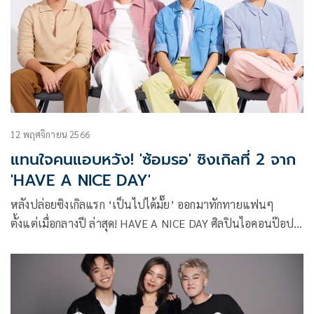
12 พฤศจิกายน 2566
แทนใจคนแอบหวัง! 'ซ้อมรอ' ซิงเกิลที่ 2 จาก
'HAVE A NICE DAY'
หลังปล่อยซิงเกิลแรก ‘เป็นไปได้มั๊ย’ ออกมาทักทายแฟนๆ
ตั้งแต่เมื่อกลางปี ล่าสุด! HAVE A NICE DAY ศิลปินไอคอนป๊อปร็
อก สมาชิกประกอบด้วย ริวจิ จิรพัฒน์ (มือคีย์บอร์ด), ซัน รวิสุต
(มือกีตาร์), นน นนท์ปวิธ (มือเบส) และ แสนดี รพี (มือกลอง)
ค่าย 2Flow Entertainment ภายใต้การดูแลของ คริส หอวัง ครั้ง
นี้ทั้ง 4 หนุ่ม กลับมาพร้อมเพลงใหม่แทนใจคนแอบหวัง! กับ