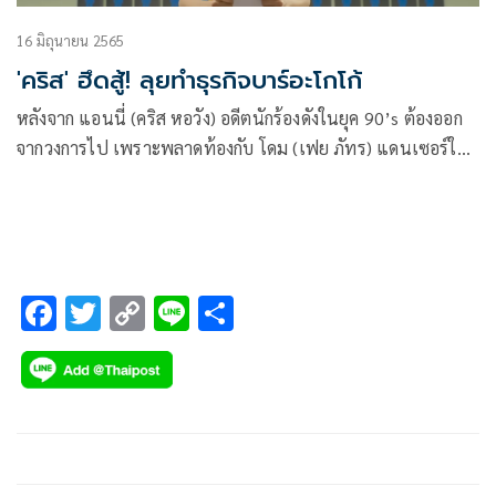
16 มิถุนายน 2565
'คริส' ฮึดสู้! ลุยทำธุรกิจบาร์อะโกโก้
หลังจาก แอนนี่ (คริส หอวัง) อดีตนักร้องดังในยุค 90’s ต้องออก
จากวงการไป เพราะพลาดท้องกับ โดม (เฟย ภัทร) แดนเซอร์ใน
วง ก็ทำให้แอนนี่ต้องใช้ชีวิตอยู่อย่างลำบาก แถมยังถูก เฉิน (ลี
ฐานัฐพ์) มาเฟียคุมถิ่นที่คอยตามทวงหนี้เธออีก แต่แล้วก็ดันมี
เหตุให้แอนนี่ต้องมาทำธุรกิจบาร์ PAPA GOGO โดยได้ บอล (ณัฐ
ศักดาทร) มาช่วยตามล่าหาอะโกโก้บอย
F
T
C
Li
S
ac
wi
o
n
h
e
tt
p
e
ar
b
er
y
e
o
Li
o
n