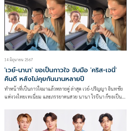
14 มิถุนายน 2567
'เวย์-นานา' ขอเป็นกาวใจ จับมือ 'คริส-เจนี่'
คืนดี หลังไม่คุยกันนานหลายปี
ทำหน้าที่เป็นกาวใจมาแล้วหลายคู่ ล่าสุด เวย์-ปริญญา อินทชัย
แห่งวงไทยเทเนี่ยม และภรรยาคนสวย นานา ไรบีนา ก็ขอเป็น
สื่อกลางให้เพื่อนที่เคยไม่เคยกันมานานหลายปีอย่าง คริส หอวัง
กับ เจนี่ เทียนโพธิ์สุวรรณ มาจับมือคืนดีกันอีกครั้ง