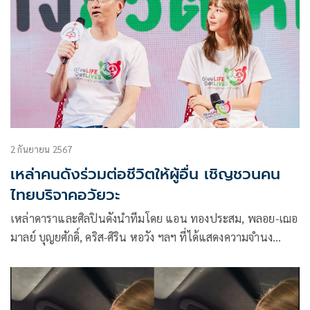
2 กันยายน 2567
เหล่าคนดังร่วมต่อชีวิตให้ผู้อื่น เชิญชวนคน
ไทยบริจาคอวัยวะ
เหล่าดาราและศิลปินดังนำทีมโดย แอน ทองประสม, พลอย-เฌอ
มาลย์ บุญยศักดิ์, คริส-ศิริน หอวัง ฯลฯ ที่ได้แสดงความจำนง
บริจาคอวัยวะ ได้มาร่วมพูดคุยในงาน “World Organ Donation
Day 2024”