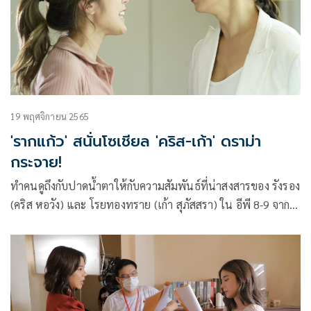
และฮิปฮอป ปักหมุดออกมาให้ฟังกัน 23 มีนาคมนี้
19 พฤศจิกายน 2565
'รากแก้ว' สนั่นโซเชียล 'คริส-เก้า' ดราม่า
กระจาย!
ทำคนดูถึงกับปาดน้ำตาให้กับความสัมพันธ์ที่น่าสงสารของ รังรอง
(คริส หอวัง) และ โรยทองทราย (เก้า สุภัสสรา) ใน อีพี 8-9 จาก
ละครเรื่อง “รากแก้ว” ทางช่อง 3 ที่ต้องยกให้เป็นช่วงท็อปฟอร์ม
สุดๆ