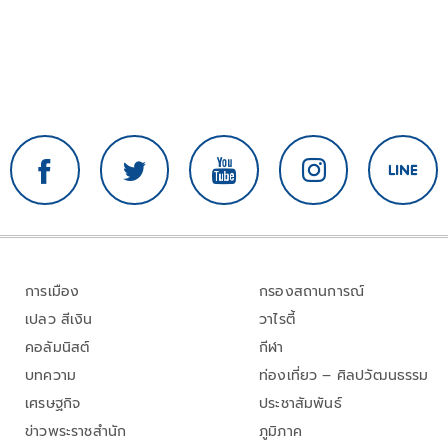
การเมือง
กรองสถานการณ์
เปลว สีเงิน
วาไรตี้
คอลัมนิสต์
กีฬา
บทความ
ท่องเที่ยว – ศิลปวัฒนธรรม
เศรษฐกิจ
ประชาสัมพันธ์
ข่าวพระราชสำนัก
ภูมิภาค