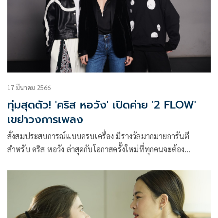
ซิงเกิลลำดับที่ 2 ที่มีชื่อว่า ‘ซ้อมรอ’
17 มีนาคม 2566
ทุ่มสุดตัว! 'คริส หอวัง' เปิดค่าย '2 FLOW'
เขย่าวงการเพลง
สั่งสมประสบการณ์แบบครบเครื่อง มีรางวัลมากมายการันตี
สำหรับ คริส หอวัง ล่าสุดกับโอกาสครั้งใหม่ที่ทุกคนจะต้อง
เซอร์ไพรส์กับการนั่งแท่นผู้บริหาร และ เอ็กซ์คลูซีฟ โปรดิวเซอร์
ค่าย 2 FLOW (ทูโฟลว์) ควบคุมการผลิตเองทุกขั้นตอน ภายใต้
Workpoint Entertainment พร้อมเปิดตัวศิลปินดูโอ้เบอร์แรก
THI-O & TUTOR (ไทโอ ติวเตอร์) เตรียมเดบิวต์ปล่อยซิงเกิ้ลแรก
MOVE ON (มูฟออน) เพลงแนวป๊อบ ผสมกลิ่นอายอาร์แอนด์บี