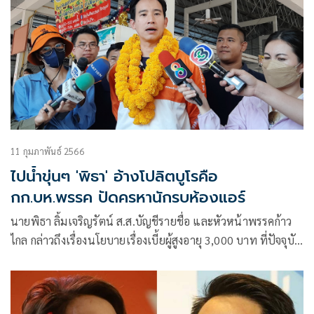
โครงสร้างปัญหาทุเรียนในปัจจุบัน จนตอนนี้โซเชียลฯได้ถล่ม
รมว.พาณิชย์จำนวนมาก และขอเรียกร้องให้นางศุภจี ลาออกจาก
ตำแหน่ง
11 กุมภาพันธ์ 2566
ไปน้ำขุ่นๆ 'พิธา' อ้างโปลิตบูโรคือ
กก.บห.พรรค ปัดครหานักรบห้องแอร์
นายพิธา ลิ้มเจริญรัตน์ ส.ส.บัญชีรายชื่อ และหัวหน้าพรรคก้าว
ไกล กล่าวถึงเรื่องนโยบายเรื่องเบี้ยผู้สูงอายุ 3,000 บาท ที่ปัจจุบัน
มีกลุ่มผู้สูงอายุ 12 ล้านคน ว่า คิดเป็นเงิน 4.2 แสนล้านบาท ต่อปี