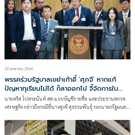
30 เมษายน 2569
พรรคร่วมรัฐบาลเขย่าเก้าอี้ 'ศุภจี' หากแก้
ปัญหาทุเรียนไม่ได้ ก็ลาออกไป จี้จัดการใบ
อนุญาตส่งออก
นายคริส โปตระนันท์ สส.แบบบัญชีรายชื่อ และประธานพรรค
เศรษฐกิจ กล่าวถึงกรณีที่นางศุภจี สุธรรมพันธุ์ รองนายกรัฐมนตรี
และรัฐมนตรีว่าการกระทรวงพาณิชย์ ปรากฏตัวอยู่ในคลิปของ
อินฟลูเอนเซอร์ ก่อนที่จะมีการไลฟ์สดขายทุเรียน ว่า สิ่งที่นางศุภ
จี ทำ อาจไม่ได้แก้ไขเรื่องที่เป็นผลประโยชน์ เรื่องที่เป็นหัวใจ