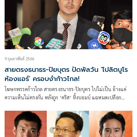
9 กุมภาพันธ์ 2566
สายตรงธนาธร-ปิยบุตร ปัดพัลวัน 'โปลิตบูโร
ห้องแอร์' ครอบงำก้าวไกล!
โฆษกพรรคก้าวไกล สายตรงธนาธร-ปิยบุตร ไปไม่เป็น อ้างแค่
ความเห็นไม่ตรงกัน หลังถูก ‘คริส’ ทิ้งบอมบ์ แฉหมดเปลือก
ความเป็นประชาธิปไตยของพรรคห่างไกลจากที่โฆษณาชวนเชื่อ
และพรรคถูกครอบงำโดยกลุ่ม ‘โปลิตบูโรห้องแอร์’