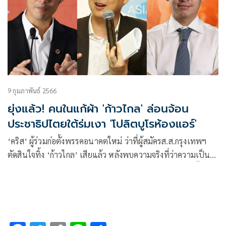
9 กุมภาพันธ์ 2566
ยุ่งแล้ว! คนในแก้ผ้า 'ก้าวไกล' ล่อนจ้อน
ประชาธิปไตยใต้ร่มเงา 'โปลิตบูโรห้องแอร์'
‘คริส’ ผู้ร่วมก่อตั้งพรรคอนาคตใหม่ ว่าที่ผู้สมัครส.ส.กรุงเทพฯ
ตัดสินใจทิ้ง ‘ก้าวไกล’ เสียแล้ว หลังพบความจริงที่ว่าความเป็น
ประชาธิปไตยของพรรคยังห่างจากที่พรรคโฆษณาไว้มาก ทั้ง
นโยบาย ทั้งการคัดเลือกผู้สมัครส.ส. มาจาก ‘โปลิตบูโร-ห้องแอร์’
แทบทั้งสิ้น!