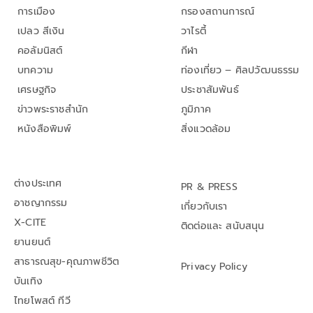
การเมือง
กรองสถานการณ์
เปลว สีเงิน
วาไรตี้
คอลัมนิสต์
กีฬา
บทความ
ท่องเที่ยว – ศิลปวัฒนธรรม
เศรษฐกิจ
ประชาสัมพันธ์
ข่าวพระราชสำนัก
ภูมิภาค
หนังสือพิมพ์
สิ่งแวดล้อม
ต่างประเทศ
PR & PRESS
อาชญากรรม
เกี่ยวกับเรา
X-CITE
ติดต่อและ สนับสนุน
ยานยนต์
สาธารณสุข-คุณภาพชีวิต
Privacy Policy
บันเทิง
ไทยโพสต์ ทีวี