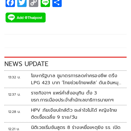
F
T
C
Li
S
ac
wi
o
n
h
e
tt
p
e
ar
b
er
y
e
o
Li
o
n
k
k
NEWS UPDATE
โฆษกรัฐบาล ชูมาตรการลดค่าครองชีพ ตรึง
13:32 น.
LPG 423 บาท ‘ไทยช่วยไทยพลัส’ ดันเงินหมุน
แสนล้าน
ราชกิจจาฯ แพร่คำสั่งอนุทิน ตั้ง 3
12:37 น.
ขรก.การเมืองประจำสำนักเลขาธิการนายกฯ
HPV ภัยเงียบใกล้ตัว ชะล่าใจไม่ได้ หญิงไทย
12:28 น.
ติดเชื้อเฉลี่ย 9 ราย/วัน
นิติเวชเริ่มชันสูตร 8 ร่างเหยื่อเหตุยิง รร. เปิด
12:21 น.