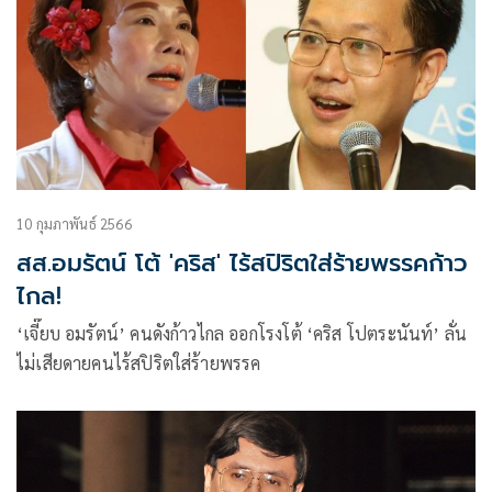
10 กุมภาพันธ์ 2566
สส.อมรัตน์ โต้ 'คริส' ไร้สปิริตใส่ร้ายพรรคก้าว
ไกล!
‘เจี๊ยบ อมรัตน์’ คนดังก้าวไกล ออกโรงโต้ ‘คริส โปตระนันท์’ ลั่น
ไม่เสียดายคนไร้สปิริตใส่ร้ายพรรค