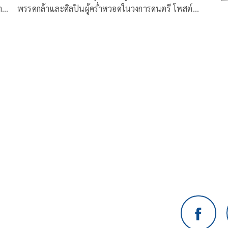
่าน
พรรคกล้าและศิลปินผู้คร่ำหวอดในวงการดนตรี โพสต์
ข้อความลงเฟสบุ๊ก “ครูเป็ด moncheep”