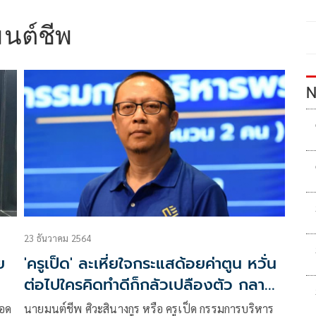
มนต์ชีพ
N
23 ธันวาคม 2564
ย
'ครูเป็ด' ละเหี่ยใจกระแสด้อยค่าตูน หวั่น
ต่อไปใครคิดทำดีก็กลัวเปลืองตัว กลาย
เป็นสังคมตัวใครตัวมัน
วอด
นายมนต์ชีพ ศิวะสินางกูร หรือ ครูเป็ด กรรมการบริหาร