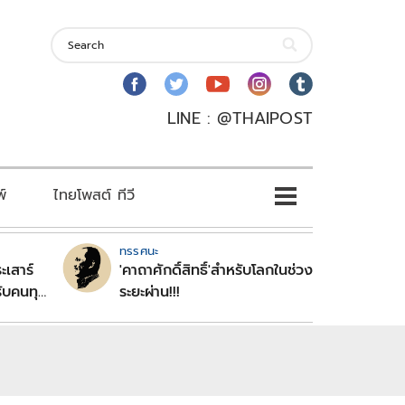
LINE : @THAIPOST
พ์
ไทยโพสต์ ทีวี
ทรรศนะ
ะเสาร์
'คาถาศักดิ์สิทธิ์'สำหรับโลกในช่วง
ับคนทุก
ระยะผ่าน!!!