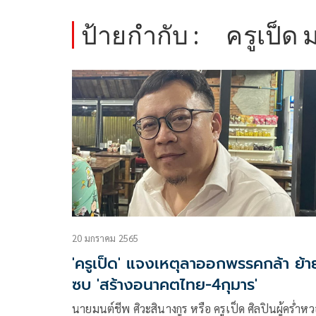
ป้ายกำกับ :
ครูเป็ด 
20 มกราคม 2565
'ครูเป็ด' แจงเหตุลาออกพรรคกล้า ย้า
ซบ 'สร้างอนาคตไทย-4กุมาร'
นายมนต์ชีพ ศิวะสินางกูร หรือ ครูเป็ด ศิลปินผู้คร่ำห