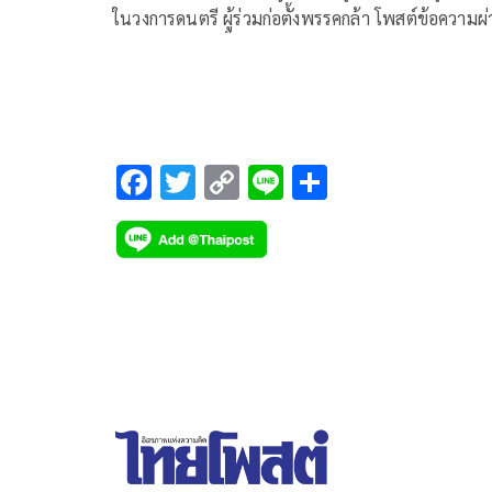
ในวงการดนตรี ผู้ร่วมก่อตั้งพรรคกล้า โพสต์ข้อความผ
เฟซบุ๊กว่า ตอนนี้ผมมาอยู่กับพรรค #สร้างอนาคตไทย
แล้วนะครับ…มาลุยเรื่องการศึกษาเหมือนเดิม
F
T
C
Li
S
ac
wi
o
n
h
e
tt
p
e
ar
b
er
y
e
o
Li
o
n
k
k