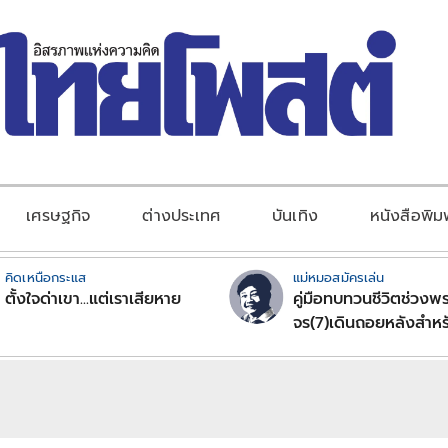
เศรษฐกิจ
ต่างประเทศ
บันเทิง
หนังสือพิม
คิดเหนือกระแส
แม่หมอสมัครเล่น
ตั้งใจด่าเขา...แต่เราเสียหาย
คู่มือทบทวนชีวิตช่วงพร
จร(7)เดินถอยหลังสำหร
ลัคนาราศีตอนที่2