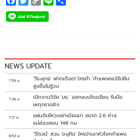
F
T
C
Li
S
ac
wi
o
n
h
e
tt
p
e
ar
b
er
y
e
o
Li
o
n
k
k
NEWS UPDATE
'วีระยุทธ' ฟาดเดือด! ใครทำ 'กำแพงคอร์รัปชัน'
7:59 น.
สูงขึ้นไม่รู้จบ
เปิดงานวิจัย 'มธ.' ออกแบบโรงเรียน รับมือ
7:36 น.
เหตุกราดยิง
แผ่นดินไหวเขย่าเมียนมา ขนาด 2.6 ห่าง
7:17 น.
แม่ฮ่องสอน 148 กม.
'วิโรจน์' สวน 'อนุทิน' ใครบ้าเอาหัวโขกกำแพง
6:53 น.