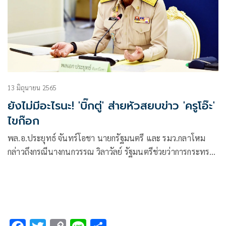
13 มิถุนายน 2565
ยังไม่มีอะไรนะ! 'บิ๊กตู่' ส่ายหัวสยบข่าว 'ครูโอ๊ะ'
ไขก๊อก
พล.อ.ประยุทธ์ จันทร์โอชา นายกรัฐมนตรี และ รมว.กลาโหม
กล่าวถึงกรณีนางกนกวรรณ วิลาวัลย์ รัฐมนตรีช่วยว่าการกระทรวง
ศึกษาธิการ ยื่นหนังสือลาออกจากตำแหน่งหรือยัง หลังถูกกระแส
กดดันให้ลาออกจากตำแหน่ง