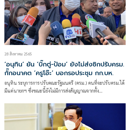
28 สิงหาคม 2565
‘อนุทิน’ ยัน ‘บิ๊กตู่-ป้อม’ ยังไม่ส่งซิกปรับครม.
กั๊กอนาคต ‘ครูโอ๊ะ’ บอกรอประชุม กก.บห.
อนุทิน ระบุการการปรับคณะรัฐมนตรี (ครม.) คนที่จะปรับครม.ได้
มีแต่นายกฯ ซึ่งขณะนี้ยังไม่มีการส่งสัญญาณจากทั้ง
พล.อ.ประยุทธ์ จันทร์โอชา นายกฯ และรมว.กลาโหม และ
พล.อ.ประวิตร วงษ์สุวรรณ รองนายกฯ ปฏิบัติหน้าที่รักษา
ราชการแทนนายกฯ