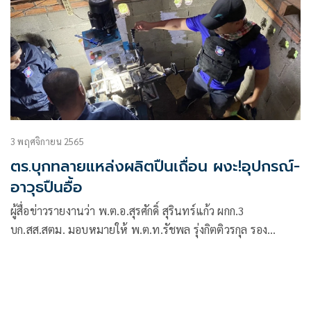
3 พฤศจิกายน 2565
ตร.บุกทลายแหล่งผลิตปืนเถื่อน ผงะ!อุปกรณ์-
อาวุธปืนอื้อ
ผู้สื่อข่าวรายงานว่า พ.ต.อ.สุรศักดิ์ สุรินทร์แก้ว ผกก.3
บก.สส.สตม. มอบหมายให้ พ.ต.ท.รัชพล รุ่งกิตติวรกุล รอง
ผกก.กก.ครม.บช.ทท. พ.ต.ท.จิรัฏฐวัฒน์ กาญจนวรางกูร รอง
ผกก.1บก.ทท. 1 บช.ทท. ชุดปฏิบัติ