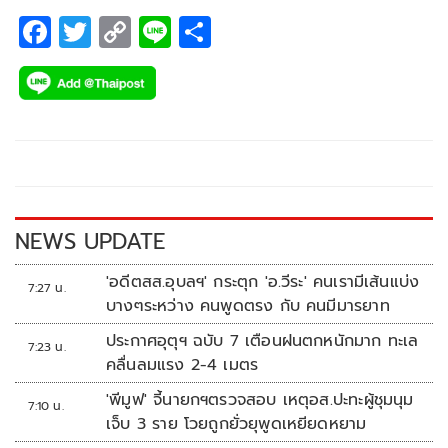
F
T
C
Li
S
ac
wi
o
n
h
e
tt
p
e
ar
b
er
y
e
o
Li
o
n
k
k
NEWS UPDATE
'อดีตสส.อุบลฯ' กระตุก 'อ.วีระ' คนเรามีเส้นแบ่ง
7:27 น.
บางๆระหว่าง คนพูดตรง กับ คนมีมารยาท
ประกาศอุตุฯ ฉบับ 7 เตือนฝนตกหนักมาก ทะเล
7:23 น.
คลื่นลมแรง 2-4 เมตร
'พีมูฟ' จี้นายกฯตรวจสอบ เหตุอส.ปะทะผู้ชุมนุม
7:10 น.
เจ็บ 3 ราย โวยถูกยั่วยุพูดเหยียดหยาม