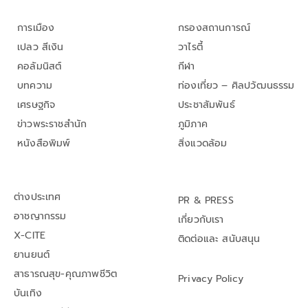
การเมือง
กรองสถานการณ์
เปลว สีเงิน
วาไรตี้
คอลัมนิสต์
กีฬา
บทความ
ท่องเที่ยว – ศิลปวัฒนธรรม
เศรษฐกิจ
ประชาสัมพันธ์
ข่าวพระราชสำนัก
ภูมิภาค
หนังสือพิมพ์
สิ่งแวดล้อม
ต่างประเทศ
PR & PRESS
อาชญากรรม
เกี่ยวกับเรา
X-CITE
ติดต่อและ สนับสนุน
ยานยนต์
สาธารณสุข-คุณภาพชีวิต
Privacy Policy
บันเทิง