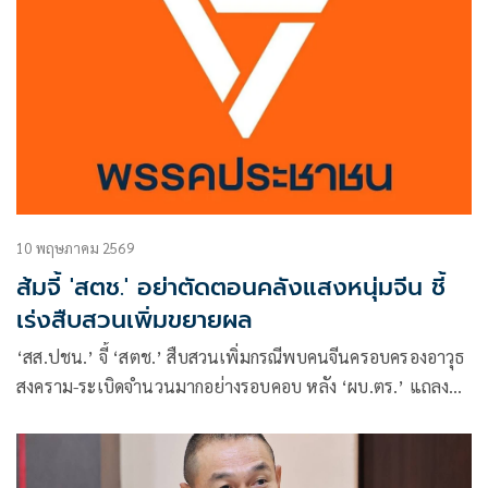
10 พฤษภาคม 2569
ส้มจี้ 'สตช.' อย่าตัดตอนคลังแสงหนุ่มจีน ชี้
เร่งสืบสวนเพิ่มขยายผล
‘สส.ปชน.’ จี้ ‘สตช.’ สืบสวนเพิ่มกรณีพบคนจีนครอบครองอาวุธ
สงคราม-ระเบิดจำนวนมากอย่างรอบคอบ หลัง ‘ผบ.ตร.’ แถลง
อ้างผู้ต้องหาแค่สะสม บอก ถ้าชอบทำไมสะสมของอานุภาพแรง
ขนาดนี้ ถาม กลับ หากเกิดเหตุจริงใครจะรับผิดชอบ