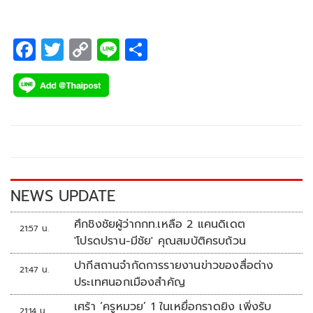
F
T
C
Li
S
ac
wi
o
n
h
e
tt
p
e
ar
b
er
y
e
o
Li
o
n
k
k
NEWS UPDATE
ศึกชิงชัยผู้ว่ากกท.เหลือ 2 แคนดิเดต
21:57 น.
'โปรดปราน-มีชัย' คุณสมบัติครบถ้วน
ปากีสถานจำกัดการรายงานข่าวของสื่อต่าง
21:47 น.
ประเทศนอกเมืองสำคัญ
เศร้า ‘ครูหมวย’ 1 ในเหยื่อกราดยิง เพิ่งรับ
21:14 น.