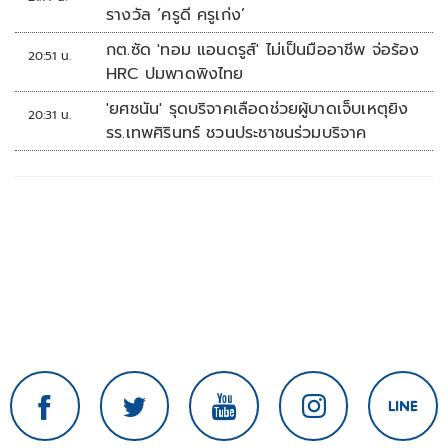
รางวัล ‘ครูดี ครูเก่ง’
กต.ซัด 'ทอม แอนดรูส์' ไม่เป็นมืออาชีพ จ่อร้อง
20:51 น.
HRC ปมพาดพิงไทย
'ยศชนัน' รุดบริจาคเลือดช่วยผู้บาดเจ็บเหตุยิง
20:31 น.
รร.เทพศิรินทร์ ชวนประชาชนร่วมบริจาค