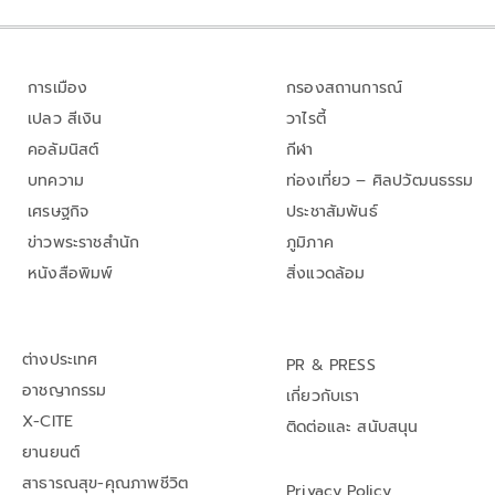
การเมือง
กรองสถานการณ์
เปลว สีเงิน
วาไรตี้
คอลัมนิสต์
กีฬา
บทความ
ท่องเที่ยว – ศิลปวัฒนธรรม
เศรษฐกิจ
ประชาสัมพันธ์
ข่าวพระราชสำนัก
ภูมิภาค
หนังสือพิมพ์
สิ่งแวดล้อม
ต่างประเทศ
PR & PRESS
อาชญากรรม
เกี่ยวกับเรา
X-CITE
ติดต่อและ สนับสนุน
ยานยนต์
สาธารณสุข-คุณภาพชีวิต
Privacy Policy