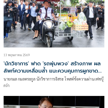
13 พฤษภาคม 2569
'นักวิชาการ' ฟาด 'รถพุ่มพวง' สร้างภาพ ผล
ลัพท์ความเหลื่อมล้ำ แนะควบคุมการผูกขาด
สินค้า
นายกมล กมลตระกูล นักวิชากาารอิสระ โพสต์ข้อความผ่านเฟซบุ๊
กว่า