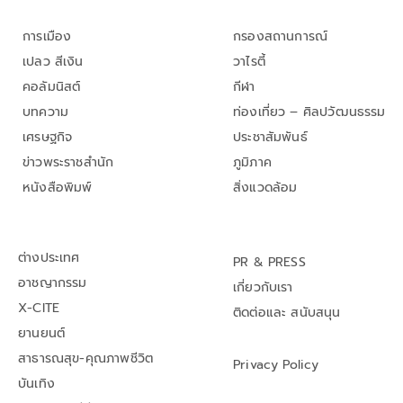
การเมือง
กรองสถานการณ์
เปลว สีเงิน
วาไรตี้
คอลัมนิสต์
กีฬา
บทความ
ท่องเที่ยว – ศิลปวัฒนธรรม
เศรษฐกิจ
ประชาสัมพันธ์
ข่าวพระราชสำนัก
ภูมิภาค
หนังสือพิมพ์
สิ่งแวดล้อม
ต่างประเทศ
PR & PRESS
อาชญากรรม
เกี่ยวกับเรา
X-CITE
ติดต่อและ สนับสนุน
ยานยนต์
สาธารณสุข-คุณภาพชีวิต
Privacy Policy
บันเทิง