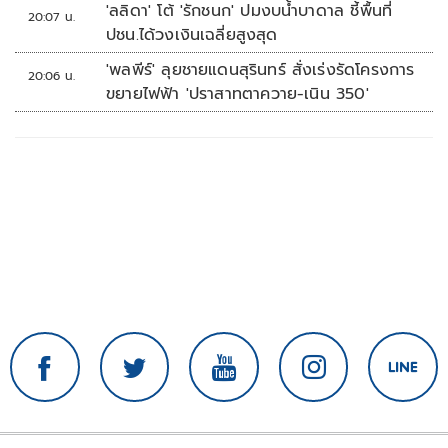
'ลลิดา' โต้ 'รักชนก' ปมงบน้ำบาดาล ชี้พื้นที่
20:07 น.
ปชน.ได้วงเงินเฉลี่ยสูงสุด
'พลพีร์' ลุยชายแดนสุรินทร์ สั่งเร่งรัดโครงการ
20:06 น.
ขยายไฟฟ้า 'ปราสาทตาควาย-เนิน 350'