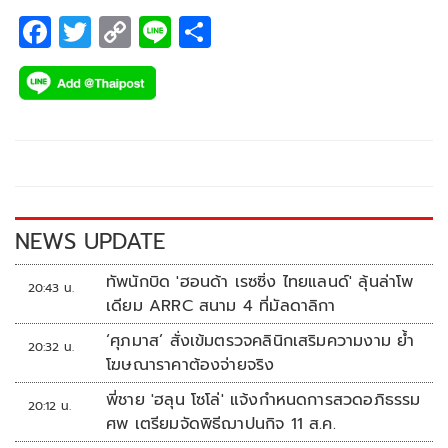
F
T
C
Li
S
ac
wi
o
n
h
e
tt
p
e
ar
b
er
y
e
o
Li
o
n
k
k
NEWS UPDATE
ทัพนักบิด 'ฮอนด้า เรซซิ่ง ไทยแลนด์' ลุ้นล่าโพ
20:43 น.
เดียม ARRC สนาม 4 ที่มัลดาลิกา
‘ศุภมาส’ สั่งเข้มตรวจคลินิกเสริมความงาม ย้ำ
20:32 น.
โฆษณาราคาต้องจ่ายจริง
พี่ชาย 'ฮลุน โซโล่' แจ้งกำหนดการสวดอภิธรรม
20:12 น.
ศพ เตรียมจัดพิธีฌาปนกิจ 11 ส.ค.