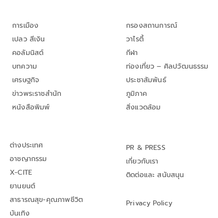
การเมือง
กรองสถานการณ์
เปลว สีเงิน
วาไรตี้
คอลัมนิสต์
กีฬา
บทความ
ท่องเที่ยว – ศิลปวัฒนธรรม
เศรษฐกิจ
ประชาสัมพันธ์
ข่าวพระราชสำนัก
ภูมิภาค
หนังสือพิมพ์
สิ่งแวดล้อม
ต่างประเทศ
PR & PRESS
อาชญากรรม
เกี่ยวกับเรา
X-CITE
ติดต่อและ สนับสนุน
ยานยนต์
สาธารณสุข-คุณภาพชีวิต
Privacy Policy
บันเทิง