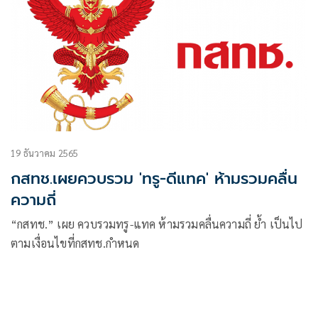
19 ธันวาคม 2565
กสทช.เผยควบรวม 'ทรู-ดีแทค' ห้ามรวมคลื่น
ความถี่
“กสทช.” เผย ควบรวมทรู-แทค ห้ามรวมคลื่นความถี่ ย้ำ เป็นไป
ตามเงื่อนไขที่กสทช.กำหนด