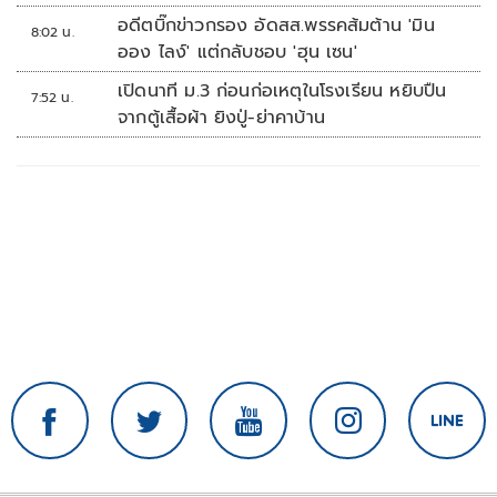
อดีตบิ๊กข่าวกรอง อัดสส.พรรคส้มต้าน 'มิน
8:02 น.
ออง ไลง์' แต่กลับชอบ 'ฮุน เซน'
เปิดนาที ม.3 ก่อนก่อเหตุในโรงเรียน หยิบปืน
7:52 น.
จากตู้เสื้อผ้า ยิงปู่-ย่าคาบ้าน