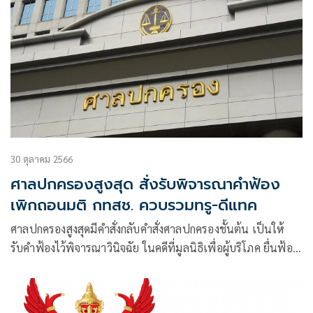
30 ตุลาคม 2566
ศาลปกครองสูงสุด สั่งรับพิจารณาคำฟ้อง
เพิกถอนมติ กทสช. ควบรวมทรู-ดีแทค
ศาลปกครองสูงสุดมีคำสั่งกลับคำสั่งศาลปกครองชั้นต้น เป็นให้
รับคำฟ้องไว้พิจารณาวินิจฉัย ในคดีที่มูลนิธิเพื่อผู้บริโภค ยื่นฟ้อง
คณะกรรมการกิจการกระจายเสียงกิจการโทรทัศน์และกิจการ
โทรคมนาคมแห่งชาติ (กสทช.) สำนักงาน กสทช. กรณีขอให้เพิก
ถอนมติ