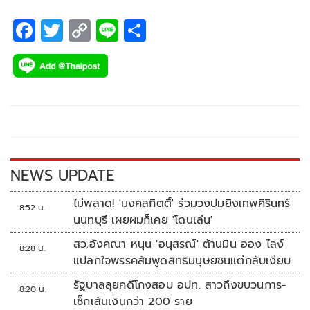
F
T
C
Li
S
ac
wi
o
n
h
e
tt
p
e
ar
b
er
y
e
o
Li
o
n
k
k
NEWS UPDATE
ไม่พลาด! 'มงคลกิตติ์' ร่วมวงปมยิงเทพศิรินทร์
8:52 น.
นนทบุรี เผยผมก็เคย 'โดนเล่น'
สว.อังคณา หนุน 'อนุสรณ์' ต้านมิน ออง ไลง์
8:28 น.
แปลกใจพรรคส้มพูดสิทธิมนุษยชนแต่กลับเงียบ
รัฐบาลลุยคดีโกงสอบ อปท. สาวถึงขบวนการ-
8:20 น.
เช็กเส้นเงินกว่า 200 ราย