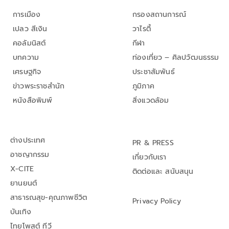
การเมือง
กรองสถานการณ์
เปลว สีเงิน
วาไรตี้
คอลัมนิสต์
กีฬา
บทความ
ท่องเที่ยว – ศิลปวัฒนธรรม
เศรษฐกิจ
ประชาสัมพันธ์
ข่าวพระราชสำนัก
ภูมิภาค
หนังสือพิมพ์
สิ่งแวดล้อม
ต่างประเทศ
PR & PRESS
อาชญากรรม
เกี่ยวกับเรา
X-CITE
ติดต่อและ สนับสนุน
ยานยนต์
สาธารณสุข-คุณภาพชีวิต
Privacy Policy
บันเทิง
ไทยโพสต์ ทีวี