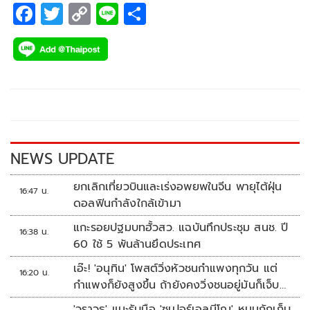
F
T
C
Li
S
ac
wi
o
n
h
e
tt
p
e
ar
b
er
y
e
o
Li
o
n
k
k
NEWS UPDATE
ยกเลิกเที่ยวบินและเร่งอพยพในจีน พายุไต้ฝุ่น
16:47 น.
ดอลฟินกำลังใกล้เข้ามา
แกะรอยปฐมบทฮั้วสว. แฉบันทึกประชุม สนช. ปี
16:38 น.
60 ใช้ 5 พันล้านยึดประเทศ
เอ๊ะ! 'อนุทิน' โพสต์วิ่งหัวชนกำแพงทุกวัน แต่
16:20 น.
กำแพงก็ยังสูงขึ้น ถ้ายังคงวิ่งชนอยู่มันก็เจ็บ
หัวอีก
'วราวุธ' แนะรับมือ 'ซูเปอร์เอลนีโญ' หนุนกักเก็บ