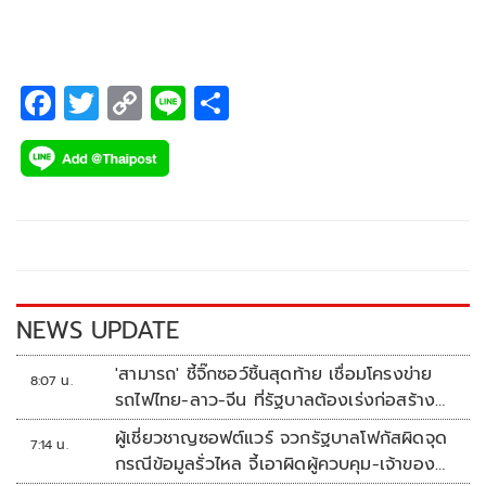
F
T
C
Li
S
ac
wi
o
n
h
e
tt
p
e
ar
b
er
y
e
o
Li
o
n
k
k
NEWS UPDATE
'สามารถ' ชี้จิ๊กซอว์ชิ้นสุดท้าย เชื่อมโครงข่าย
8:07 น.
รถไฟไทย-ลาว-จีน ที่รัฐบาลต้องเร่งก่อสร้าง
ทันที
ผู้เชี่ยวชาญซอฟต์แวร์ จวกรัฐบาลโฟกัสผิดจุด
7:14 น.
กรณีข้อมูลรั่วไหล จี้เอาผิดผู้ควบคุม-เจ้าของ