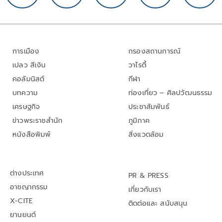
การเมือง
กรองสถานการณ์
เปลว สีเงิน
วาไรตี้
คอลัมนิสต์
กีฬา
บทความ
ท่องเที่ยว – ศิลปวัฒนธรรม
เศรษฐกิจ
ประชาสัมพันธ์
ข่าวพระราชสำนัก
ภูมิภาค
หนังสือพิมพ์
สิ่งแวดล้อม
ต่างประเทศ
PR & PRESS
อาชญากรรม
เกี่ยวกับเรา
X-CITE
ติดต่อและ สนับสนุน
ยานยนต์