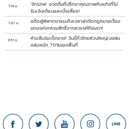
ระบบตามกฎหมาย PDPA
'จักรภพ' อวดทีมที่ปรึกษาคุณภาพคับแก้วที่ไม่
7:14 น.
รับเงินเดือนและเบี้ยเลี้ยง!
อดีตผู้พิพากษาแนะถึงเวลาผ่าตัดกฎหมายเรื่อง
7:07 น.
แดนแห่งกรรมสิทธิ์จากสวรรค์ถึงนรก!
ห้ามลืมร่มเด็ดขาด! วันนี้ทั่วไทยส่วนใหญ่เจอฝน
6:51 น.
ถล่มหนัก 70%ของพื้นที่