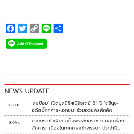
F
T
C
Li
S
ac
wi
o
n
h
e
tt
p
e
ar
b
er
y
e
o
Li
o
n
k
k
NEWS UPDATE
'ลุงป้อม' เปิดมูลนิธิฯเบิร์ธเดย์ 81 ปี 'ตรีนุช-
13:21 น.
อดีตบิ๊กทหาร-เอกชน' ร่วมอวยพรคึกคัก
นายกฯ เข้าเฝ้าสมเด็จพระสังฆราช ถวายเครื่อง
13:09 น.
สักการะ เนื่องในเทศกาลเข้าพรรษา ประจำปี