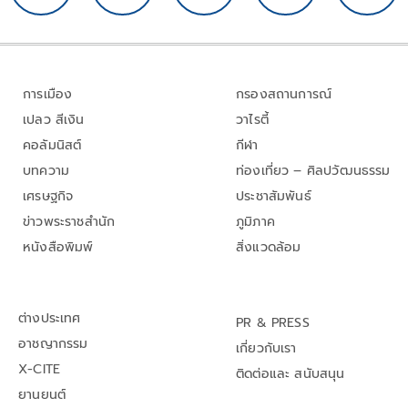
การเมือง
กรองสถานการณ์
เปลว สีเงิน
วาไรตี้
คอลัมนิสต์
กีฬา
บทความ
ท่องเที่ยว – ศิลปวัฒนธรรม
เศรษฐกิจ
ประชาสัมพันธ์
ข่าวพระราชสำนัก
ภูมิภาค
หนังสือพิมพ์
สิ่งแวดล้อม
ต่างประเทศ
PR & PRESS
อาชญากรรม
เกี่ยวกับเรา
X-CITE
ติดต่อและ สนับสนุน
ยานยนต์