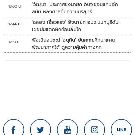
2569
‘วัฒนา’ ประกาศชิงนายก อบจ.ขอนแก่นอีก
13:02 น.
สมัย หลังศาลคืนความบริสุทธิ์
'ฉลอง เรี่ยวแรง' ยิงนายก อบจ.นนทบุรีดับ!
12:44 น.
เผยปมแตกหักก่อนลั่นไก
ฟังเสียงปชช.! 'อนุทิน' ยันคกก.ศึกษาแผน
12:31 น.
พัฒนาภาคใต้ ดูความคุ้มค่าทางศก.