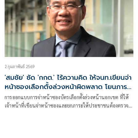
2 กุมภาพันธ์ 2569
'สมชัย' ซัด 'กกต.' ไร้ความคิด ให้จนท.เขียนจ่า
หน้าซองเลือกตั้งล่วงหน้าผิดพลาด โยนภาระ
ปชช.
การออกแบบการจ่าหน้าซองบัตรเลือกตั้งล่วงหน้านอกเขต ที่ให้
เจ้าหน้าที่เขียนจ่าหน้าซองและยกภาระให้ประชาชนต้องตรวจ
สอบว่าส่งกลับถูกเขตหรือไม่ สะท้อนถึงการไร้ความคิดของ กกต.