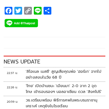
F
T
C
Li
S
ac
wi
o
n
h
e
tt
p
e
ar
b
er
y
e
o
Li
o
n
k
k
NEWS UPDATE
'ลิโอเนล เมสซี' สูญเสียคุณพ่อ 'ฮอร์เก' จากไป
22:37 น.
อย่างสงบในวัย 68 ปี
'ไทย' เปิดบ้านชนะ 'เมียนมา' 2-0 จาก 2 จุด
22:26 น.
โทษ เข้ารอบรองฯ บอลอาเซียน ดวล 'สิงคโปร์'
วธ.เตรียมพร้อม พิธีการศพในพระบรมราชานุ
20:59 น.
เคราะห์ เหตุยิงในโรงเรียน