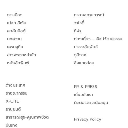
การเมือง
กรองสถานการณ์
เปลว สีเงิน
วาไรตี้
คอลัมนิสต์
กีฬา
บทความ
ท่องเที่ยว – ศิลปวัฒนธรรม
เศรษฐกิจ
ประชาสัมพันธ์
ข่าวพระราชสำนัก
ภูมิภาค
หนังสือพิมพ์
สิ่งแวดล้อม
ต่างประเทศ
PR & PRESS
อาชญากรรม
เกี่ยวกับเรา
X-CITE
ติดต่อและ สนับสนุน
ยานยนต์
สาธารณสุข-คุณภาพชีวิต
Privacy Policy
บันเทิง