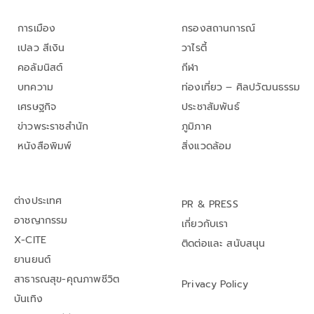
การเมือง
กรองสถานการณ์
เปลว สีเงิน
วาไรตี้
คอลัมนิสต์
กีฬา
บทความ
ท่องเที่ยว – ศิลปวัฒนธรรม
เศรษฐกิจ
ประชาสัมพันธ์
ข่าวพระราชสำนัก
ภูมิภาค
หนังสือพิมพ์
สิ่งแวดล้อม
ต่างประเทศ
PR & PRESS
อาชญากรรม
เกี่ยวกับเรา
X-CITE
ติดต่อและ สนับสนุน
ยานยนต์
สาธารณสุข-คุณภาพชีวิต
Privacy Policy
บันเทิง