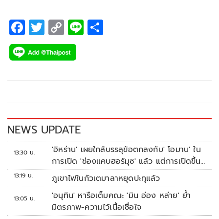
“ความว่างเปล่า” เพลงรักอกหักกลิ่นอายร็อกยุค 2000
F
T
C
Li
S
ac
wi
o
n
h
e
tt
p
e
ar
b
er
y
e
o
Li
o
n
k
k
NEWS UPDATE
'อิหร่าน' เผยใกล้บรรลุข้อตกลงกับ' โอมาน' ใน
13:30 น.
การเปิด 'ช่องแคบฮอร์มุซ' แล้ว แต่การเปิดขึ้น
อยู่กับสหรัฐฯ
13:19 น.
ภูเขาไฟในกัวเตมาลาหยุดปะทุแล้ว
'อนุทิน' หารือเต็มคณะ 'มิน อ่อง หล่าย' ย้ำ
13:05 น.
มิตรภาพ-ความไว้เนื้อเชื่อใจ