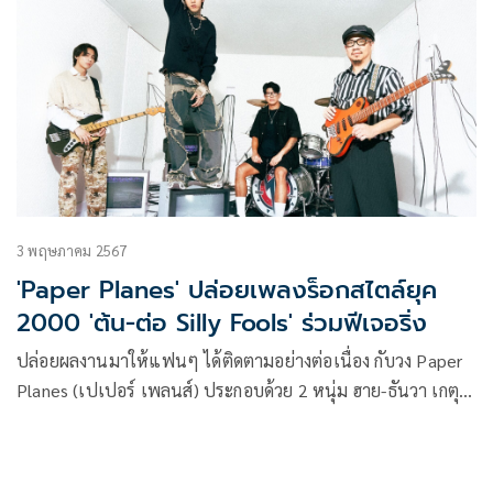
3 พฤษภาคม 2567
'Paper Planes' ปล่อยเพลงร็อกสไตล์ยุค
2000 'ต้น-ต่อ Silly Fools' ร่วมฟีเจอริ่ง
ปล่อยผลงานมาให้แฟนๆ ได้ติดตามอย่างต่อเนื่อง กับวง Paper
Planes (เปเปอร์ เพลนส์) ประกอบด้วย 2 หนุ่ม ฮาย-ธันวา เกตุ
สุวรรณ (ร้องนำ) และ เซน-นครินทร์ ขุนภักดี (เบส) จากค่าย
genie records (จีนี่ เรคคอร์ดส) หลังจากปลายปีที่แล้วส่งเพลงช้า
แนว Pop Rock “กลับมาเพื่อบอกลา” ก็ถึงเวลาเพลงใหม่ล่าสุด