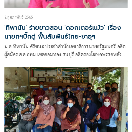
2 กุมภาพันธ์ 2565
'ทิพานัน' ร่ายยาวสอน 'ดอกเตอร์แม้ว' เรื่อง
นายกฯบิ๊กตู่ ฟื้นสัมพันธ์ไทย-ซาอุฯ
น.ส.ทิพานัน ศิริชนะ ประจำสำนักเลขาธิการนายกรัฐมนตรี อดีต
ผู้สมัคร ส.ส.กทม.เขตจอมทอง-ธนบุรี อดีตรองโฆษกพรรคพลัง
ประชารัฐ (พปชร.)