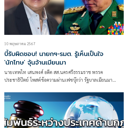
10 พฤษภาคม 2567
บี้รับผิดชอบ! นายกฯ-รมต. รู้เห็นเป็นใจ
'นักโทษ' จุ้นจ้านเมียนมา
นายเทพไท เสนพงศ์ อดีต สส.นครศรีธรรมราช พรรค
ประชาธิปัตย์ โพสต์ข้อความผ่านเฟซบุ๊กว่า รัฐบาลเมียนมา
ตำหนิทักษิณทำสิ่งไม่เหมาะสม ระวังกระทบความสัมพันธ์
ระหว่างประเทศ