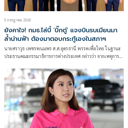
5 กรกฎาคม 2565
ยังคาใจ! กมธ.ไล่บี้ 'บิ๊กตู่' แจงบินรบเมียนมา
ล้ำน่านฟ้า ต้องมาตอบกระทู้เองในสภาฯ
นายศราวุธ เพชรพนมพร ส.ส.อุดรธานี พรรคเพื่อไทย ในฐานะ
ประธานคณะกรรมาธิการการต่างประเทศ กล่าวว่า จากเหตุการณ์
เครื่องบินรบเมียนมารุกล้ำน่านฟ้าไทยเมื่อสัปดาห์ที่ผ่านมานั้น
ทราบว่าก่อนเกิดเหตุ 1 วัน ทางไทยได้ส่งแม่ทัพภาคที่ 3