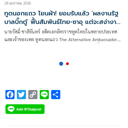
28 มกราคม 2565
ทูตนอกแถว โยนผ้า! ยอมรับแล้ว 'ผลงานรัฐ
บาลบิ๊กตู่' ฟื้นสัมพันธ์ไทย-ซาอุ แต่จะสง่างาม
ต้องเป็นปชต.
นายรัศมิ์ ชาลีจันทร์ อดีตเอกอัครราชทูตไทยในหลายประเทศ
และเจ้าของเพจ ทูตนอกแถว The Alternative Ambassador
Returns โพสต์ข้อความในเฟซบุ๊กมีรายละเอียดดังนี้
F
T
C
Li
S
ac
wi
o
n
h
e
tt
p
e
ar
b
er
y
e