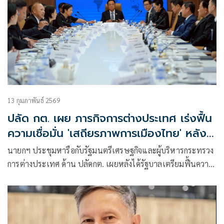
13 กุมภาพันธ์ 2569
ปลัด กต. เผย ภารกิจการต่างประเทศ เร่งฟื้น
ความเชื่อมั่น 'เสถียรภาพการเมืองไทย' หลังมี
รัฐบาลใหม่
นายกฯ ประชุมหารือกับรัฐมนตรีเศรษฐกิจและผู้บริหารกระทรวง
การต่างประเทศ ด้าน ปลัดกต. เผยหลังได้รัฐบาลเตรียมฟื้นความ
เชื่อมั่น-ความสัมพันธ์ระหว่างประเทศ