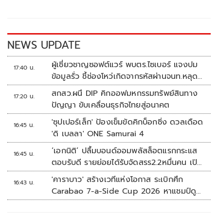
o
Li
o
n
k
k
NEWS UPDATE
ผู้เชี่ยวชาญซอฟต์แวร์ พบตร.ไซเบอร์ แจงปม
17:40 น.
ข้อมูลรั่ว ชี้ช่องโหว่เกิดจากรหัสผ่านจนท.หลุด
ไม่ใช่ถูกแฮกระบบ
สกสว.ผนึ DIP คิกออฟมหกรรมทรัพย์สินทาง
17:20 น.
ปัญญา ขับเคลื่อนธุรกิจไทยสู่อนาคต
'ซุปเปอร์เล็ก' ป้องเข็มขัดคิกบ็อกซิ่ง ดวลเดือด
16:45 น.
'ดิ เบลลา' ONE Samurai 4
‘เอกนิติ’ ปลื้มบอนด์ออมพลัสล็อตแรกกระแส
16:45 น.
ตอบรับดี รายย่อยได้รับจัดสรร2.2หมื่นคน เปิด
จองรอบใหม่ก.ย.นี้
'คาราบาว' สร้างเวทีแห่งโอกาส ระเบิกศึก
16:43 น.
Carabao 7-a-Side Cup 2026 หาแชมป์ดู
บอลที่เวมบลีย์