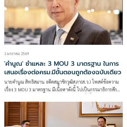
2 มกราคม 2569
'คำนูณ' ชำแหละ 3 MOU 3 มาตรฐาน ในการ
เสนอเรื่องต่อครม.มีขั้นตอนถูกต้องฉบับเดียว
นายคำนูณ สิทธิสมาน อดีตสมาชิกวุฒิสภา(ส.ว.) โพสต์ข้อความ
เรื่อง 3 MOU 3 มาตรฐาน มีเนื้้อหาดังนี้ ไปเป็นกรรมาธิการศึกษา
ข้อเสียข้อดี MOU ไทย-กัมพูชาของวุฒิสภาครั้งนี้ ได้ข้อมูลใหม่
จากเอกสารสำคัญต่าง ๆ ทำให้เมื่อค่อย ๆ คิดแล้วก็สามารถต่อย
อดจนตกผลึกเป็นแง่มุมใหม่ ๆ มาจับเข่าเล่าสู่กันฟัง