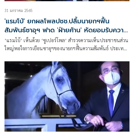
31 มกราคม 2565
'แรมโบ้' ยกผลโพลปชช.ปลื้มนายกฯฟื้น
สัมพันธ์ซาอุฯ ฟาด 'ฝ่ายค้าน' หัดยอมรับความ
จริงบ้าง
‘แรมโบ้’ เห็นด้วย ‘ซูเปอร์โพล’ สำรวจความเห็นประชาชนส่วน
ใหญ่พอใจการเยือนซาอุฯของนายกฯฟื้นความสัมพันธ์ ประเทศ
ได้ประโยชน์ ซัด ‘ฝ่ายค้าน’ สิ่งใดที่ดี ทำเพื่อชาติบ้านเมือง ควร
หัดยอมรับบ้าง ไม่ใช่หวังแต่ประโยชน์ส่วนตัว