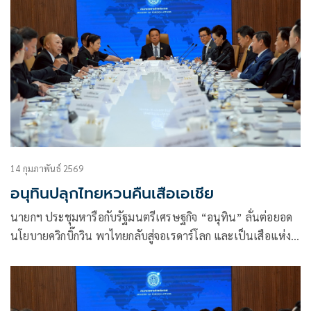
14 กุมภาพันธ์ 2569
อนุทินปลุกไทยหวนคืนเสือเอเชีย
นายกฯ ประชุมหารือกับรัฐมนตรีเศรษฐกิจ “อนุทิน” ลั่นต่อยอด
นโยบายควิกบิ๊กวิน พาไทยกลับสู่จอเรดาร์โลก และเป็นเสือแห่ง
เอเชีย เล็งเดินหน้านโยบายหาเสียง “โพลพระปกเกล้า”