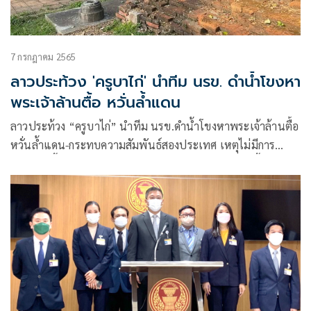
7 กรกฎาคม 2565
ลาวประท้วง 'ครูบาไก่' นำทีม นรข. ดำน้ำโขงหา
พระเจ้าล้านตื้อ หวั่นล้ำแดน
ลาวประท้วง “ครูบาไก่” นำทีม นรข.ดำน้ำโขงหาพระเจ้าล้านตื้อ
หวั่นล้ำแดน-กระทบความสัมพันธ์สองประเทศ เหตุไม่มีการ
ประสานพื้นที่ นายอำเภอเชียงแสนเคลียร์เจ้าเมืองต้นผึ้ง เชื่อ
อวดอุตริ