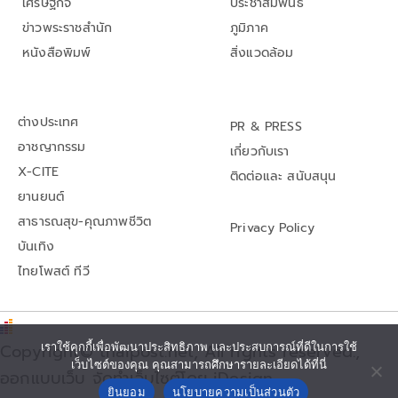
เศรษฐกิจ
ประชาสัมพันธ์
ข่าวพระราชสำนัก
ภูมิภาค
หนังสือพิมพ์
สิ่งแวดล้อม
ต่างประเทศ
PR & PRESS
อาชญากรรม
เกี่ยวกับเรา
X-CITE
ติดต่อและ สนับสนุน
ยานยนต์
สาธารณสุข-คุณภาพชีวิต
Privacy Policy
บันเทิง
ไทยโพสต์ ทีวี
Copyright© thaipost.net, All rights reserved.,
เราใช้คุกกี้เพื่อพัฒนาประสิทธิภาพ และประสบการณ์ที่ดีในการใช้
เว็บไซต์ของคุณ คุณสามารถศึกษารายละเอียดได้ที่นี่
ออกแบบเว็บ จัดทำเว็บไซต์โดย iDesign
ยินยอม
นโยบายความเป็นส่วนตัว