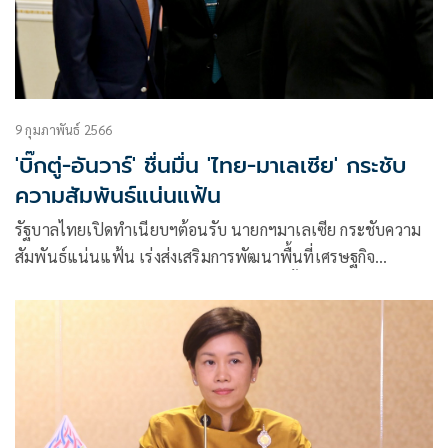
9 กุมภาพันธ์ 2566
'บิ๊กตู่-อันวาร์' ชื่นมื่น 'ไทย-มาเลเซีย' กระชับ
ความสัมพันธ์แน่นแฟ้น
รัฐบาลไทยเปิดทำเนียบฯต้อนรับ นายกฯมาเลเซีย กระชับความ
สัมพันธ์แน่นแฟ้น เร่งส่งเสริมการพัฒนาพื้นที่เศรษฐกิจ
ชายแดน พร้อมลงนามความตกลง 4 ฉบับ ทั้งด้านพลังงาน และ
เศรษฐกิจดิจิทัล ขณะที่ ‘อันวาร์’ ชวน ‘บิ๊กตู่’ เยือนมาเลเซียอีก
ครั้ง