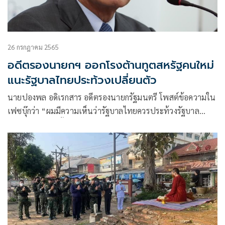
26 กรกฎาคม 2565
อดีตรองนายกฯ ออกโรงต้านทูตสหรัฐคนใหม่
แนะรัฐบาลไทยประท้วงเปลี่ยนตัว
นายปองพล อดิเรกสาร อดีตรองนายกรัฐมนตรี โพสต์ข้อความใน
เฟซบุ๊กว่า “ผมมีความเห็นว่ารัฐบาลไทยควรประท้วงรัฐบาล
สหรัฐฯที่จะแต่งตั้งบุคคลซึ่งแสดงทัศนคติที่ไม่เหมาะสมและ
แทรกแซงกิจการ