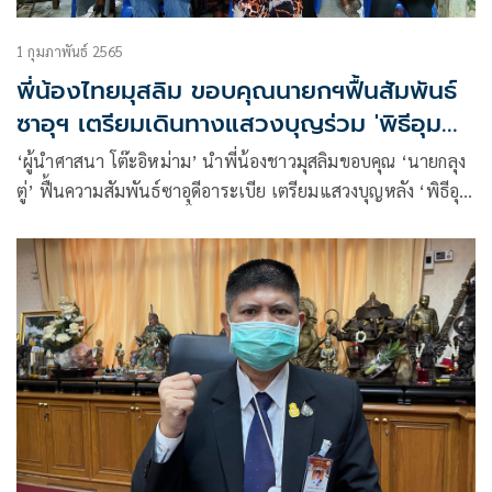
1 กุมภาพันธ์ 2565
พี่น้องไทยมุสลิม ขอบคุณนายกฯฟื้นสัมพันธ์
ซาอุฯ เตรียมเดินทางแสวงบุญร่วม 'พิธีอุม
เราะห์'
‘ผู้นำศาสนา โต๊ะอิหม่าม’ นำพี่น้องชาวมุสลิมขอบคุณ ‘นายกลุง
ตู่’ ฟื้นความสัมพันธ์ซาอุดีอาระเบีย เตรียมแสวงบุญหลัง ‘พิธีอุม
เราะห์’ กลับมาเปิดอีกครั้ง ขณะที่ ‘ทวี ประหยัด’ ประกาศขานรับ
พร้อมส่งแรงงานไปทำงานนำเงินกลับประเทศไทย