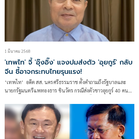
1 มีนาคม 2568
'เทพไท' จี้ 'อุ๊งอิ๊ง' แจงปมส่งตัว 'อุยกูร์' กลับ
จีน ชี้อาจกระทบไทยรุนแรง!
‘เทพไท’ อดีต สส. นครศรีธรรมราช ตั้งคำถามถึงรัฐบาลและ
นายกรัฐมนตรีแพทองธาร ชินวัตร กรณีส่งตัวชาวอุยกูร์ 40 คน
กลับจีน ท่ามกลางเสียงวิพากษ์วิจารณ์หนักทั้งในและต่างประเทศ
ซัดรัฐบาลขาดความโปร่งใส อาจกระทบต่อความสัมพันธ์ระหว่าง
ประเทศ พร้อมจี้แจงจุดยืนด้านสิทธิมนุษยชนของไทย