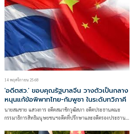
14 พฤศจิกายน 2568
'อดีตสว.' ขอบคุณรัฐบาลจีน วางตัวเป็นกลาง
หนุนแก้ข้อพิพาทไทย-กัมพูชา ในระดับทวิภาคี
นายสมชาย แสวงการ อดีตสมาชิกวุฒิสภา อดีตประธานคณะ
กรรมาธิการสิทธิมนุษยชนฯอดีตที่ปรึกษาและอดีตรองประธาน
คณะกรรมาธิการการต่างประเทศ โพสต์ข้อความผ่านเฟซบุ๊กว่า
#ขอบคุณจีน #ทวิภาคี