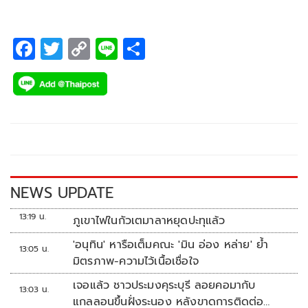
F
T
C
Li
S
ac
wi
o
n
h
e
tt
p
e
ar
b
er
y
e
o
Li
o
n
k
k
NEWS UPDATE
13:19 น.
ภูเขาไฟในกัวเตมาลาหยุดปะทุแล้ว
'อนุทิน' หารือเต็มคณะ 'มิน อ่อง หล่าย' ย้ำ
13:05 น.
มิตรภาพ-ความไว้เนื้อเชื่อใจ
เจอแล้ว ชาวประมงคุระบุรี ลอยคอมากับ
13:03 น.
แกลลอนขึ้นฝั่งระนอง หลังขาดการติดต่อ