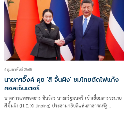
6 กุมภาพันธ์ 2568
นายกฯอิ๊งค์ คุย 'สี จิ้นผิง' ชมไทยตัดไฟแก๊ง
คอลเซ็นเตอร์
นางสาวแพทองธาร ชินวัตร นายกรัฐมนตรี เข้าเยี่ยมคารวะนาย
สี จิ้นผิง (H.E. Xi Jinping) ประธานาธิบดีแห่งสาธารณรัฐ
ประชาชนจีน ในโอกาสเดินทางเยือนสาธารณประชาชนจีนอย่าง
เป็นทางการ