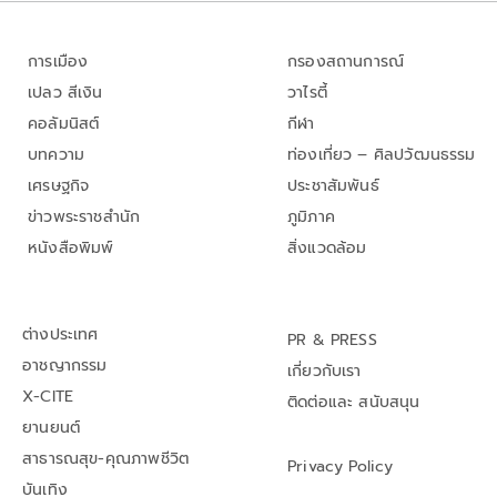
การเมือง
กรองสถานการณ์
เปลว สีเงิน
วาไรตี้
คอลัมนิสต์
กีฬา
บทความ
ท่องเที่ยว – ศิลปวัฒนธรรม
เศรษฐกิจ
ประชาสัมพันธ์
ข่าวพระราชสำนัก
ภูมิภาค
หนังสือพิมพ์
สิ่งแวดล้อม
ต่างประเทศ
PR & PRESS
อาชญากรรม
เกี่ยวกับเรา
X-CITE
ติดต่อและ สนับสนุน
ยานยนต์
สาธารณสุข-คุณภาพชีวิต
Privacy Policy
บันเทิง