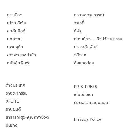
การเมือง
กรองสถานการณ์
เปลว สีเงิน
วาไรตี้
คอลัมนิสต์
กีฬา
บทความ
ท่องเที่ยว – ศิลปวัฒนธรรม
เศรษฐกิจ
ประชาสัมพันธ์
ข่าวพระราชสำนัก
ภูมิภาค
หนังสือพิมพ์
สิ่งแวดล้อม
ต่างประเทศ
PR & PRESS
อาชญากรรม
เกี่ยวกับเรา
X-CITE
ติดต่อและ สนับสนุน
ยานยนต์
สาธารณสุข-คุณภาพชีวิต
Privacy Policy
บันเทิง