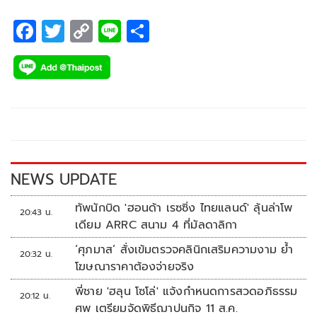
F
T
C
Li
S
ac
wi
o
n
h
e
tt
p
e
ar
b
er
y
e
o
Li
o
n
k
k
NEWS UPDATE
ทัพนักบิด 'ฮอนด้า เรซซิ่ง ไทยแลนด์' ลุ้นล่าโพ
20:43 น.
เดียม ARRC สนาม 4 ที่มัลดาลิกา
‘ศุภมาส’ สั่งเข้มตรวจคลินิกเสริมความงาม ย้ำ
20:32 น.
โฆษณาราคาต้องจ่ายจริง
พี่ชาย 'ฮลุน โซโล่' แจ้งกำหนดการสวดอภิธรรม
20:12 น.
ศพ เตรียมจัดพิธีฌาปนกิจ 11 ส.ค.