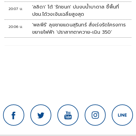
'ลลิดา' โต้ 'รักชนก' ปมงบน้ำบาดาล ชี้พื้นที่
20:07 น.
ปชน.ได้วงเงินเฉลี่ยสูงสุด
'พลพีร์' ลุยชายแดนสุรินทร์ สั่งเร่งรัดโครงการ
20:06 น.
ขยายไฟฟ้า 'ปราสาทตาควาย-เนิน 350'