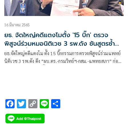
16 มีนาคม 2565
ยธ. จัดใหญ่คดีแตงโมตั้ง '15 บิ๊ก' ตรวจ
พิสูจน์ร่วมหมอนิติเวช 3 รพ.ดัง ชันสูตรซ้ำ
22 มี.ค.นี้
ยธ.จัดใหญ่คดีแตงโม ตั้ง 15 บิ๊กกรรมการตรวจพิสูจน์ร่วมแพทย์
นิติเวช 3 รพ.ดัง ดึง “ผบ.ตร.-กรมวิทย์ฯ-กสม.-แพทยสภา” ก่อน
ผ่าพิสูจน์ซ้ำ 22 มี.ค.นี้ ด้านทนายเผยยังสงสัยผลชันสูตรหลาย
ประเด็น “รอยไหม้บริเวณหน้าอก-ศีรษะ-บาดแผลต้นขวาขา”
F
T
C
Li
S
ac
wi
o
n
h
e
tt
p
e
ar