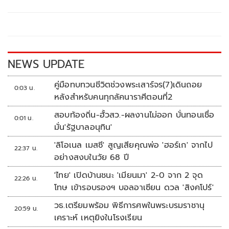
b
er
y
e
o
Li
o
n
k
k
NEWS UPDATE
คู่มือทบทวนชีวิตช่วงพระเสาร์จร(7)เดินถอย
0:03 น.
หลังสำหรับคนทุกลัคนาราศีตอนที่2
สอบท้องถิ่น-ฮั้วสว.-ผลงานไม่ออก บั่นทอนเชื่อ
0:01 น.
มั่น'รัฐบาลอนุทิน'
'ลิโอเนล เมสซี' สูญเสียคุณพ่อ 'ฮอร์เก' จากไป
22:37 น.
อย่างสงบในวัย 68 ปี
'ไทย' เปิดบ้านชนะ 'เมียนมา' 2-0 จาก 2 จุด
22:26 น.
โทษ เข้ารอบรองฯ บอลอาเซียน ดวล 'สิงคโปร์'
วธ.เตรียมพร้อม พิธีการศพในพระบรมราชานุ
20:59 น.
เคราะห์ เหตุยิงในโรงเรียน