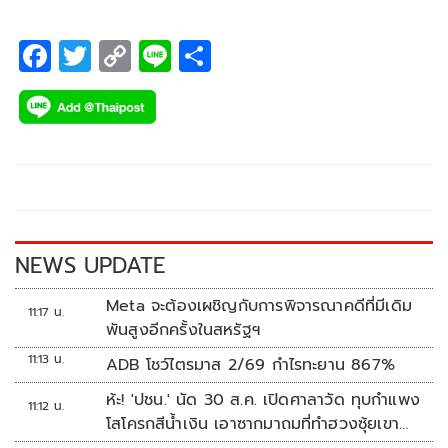
F
T
C
Li
S
ac
wi
o
n
h
e
tt
p
e
ar
b
er
y
e
o
Li
o
n
k
k
NEWS UPDATE
Meta จะต้องเผชิญกับการพิจารณาคดีที่มีเดิม
11:17 น.
พันสูงอีกครั้งในสหรัฐฯ
11:13 น.
ADB โชว์ไตรมาส 2/69 กำไรทะยาน 867%
ห้ะ! 'ปชน.' นัด 30 ส.ค. เปิดศาลาวัด ทุบกำแพง
11:12 น.
โสโครกสีน้ำเงิน เอาซากมาถมที่ทำฮวงซุ้ยเขา