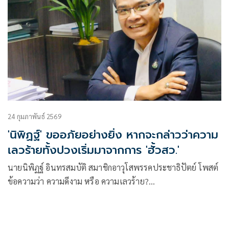
24 กุมภาพันธ์ 2569
'นิพิฏฐ์' ขออภัยอย่างยิ่ง หากจะกล่าวว่าความ
เลวร้ายทั้งปวงเริ่มมาจากการ 'ฮั้วสว.'
นายนิพิฏฐ์ อินทรสมบัติ สมาชิกอาวุโสพรรคประชาธิปัตย์ โพสต์
ข้อความว่า ความดีงาม หรือ ความเลวร้าย?
ขออภัยอย่างยิ่ง หากผมจ