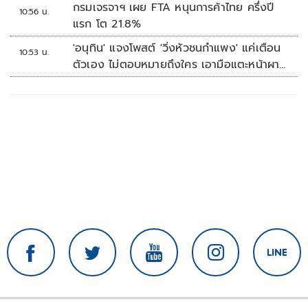
กระโดง
กรมเจรจาฯ เผย FTA หนุนการค้าไทย ครึ่งปี
10:56 น.
แรก โต 21.8%
'อนุทิน' แจงโพสต์ 'วิ่งหัวชนกำแพง' แค่เตือน
10:53 น.
ตัวเอง ไม่ตอบหมายถึงใคร เอามือแตะหน้าผา
กบอก 'หัวโน'