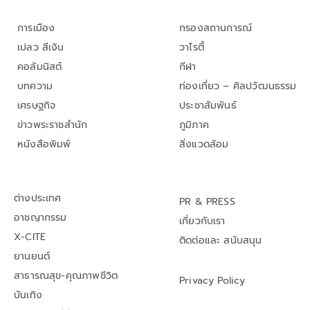
การเมือง
กรองสถานการณ์
เปลว สีเงิน
วาไรตี้
คอลัมนิสต์
กีฬา
บทความ
ท่องเที่ยว – ศิลปวัฒนธรรม
เศรษฐกิจ
ประชาสัมพันธ์
ข่าวพระราชสำนัก
ภูมิภาค
หนังสือพิมพ์
สิ่งแวดล้อม
ต่างประเทศ
PR & PRESS
อาชญากรรม
เกี่ยวกับเรา
X-CITE
ติดต่อและ สนับสนุน
ยานยนต์
สาธารณสุข-คุณภาพชีวิต
Privacy Policy
บันเทิง