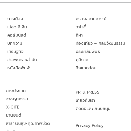
การเมือง
กรองสถานการณ์
เปลว สีเงิน
วาไรตี้
คอลัมนิสต์
กีฬา
บทความ
ท่องเที่ยว – ศิลปวัฒนธรรม
เศรษฐกิจ
ประชาสัมพันธ์
ข่าวพระราชสำนัก
ภูมิภาค
หนังสือพิมพ์
สิ่งแวดล้อม
ต่างประเทศ
PR & PRESS
อาชญากรรม
เกี่ยวกับเรา
X-CITE
ติดต่อและ สนับสนุน
ยานยนต์
สาธารณสุข-คุณภาพชีวิต
Privacy Policy