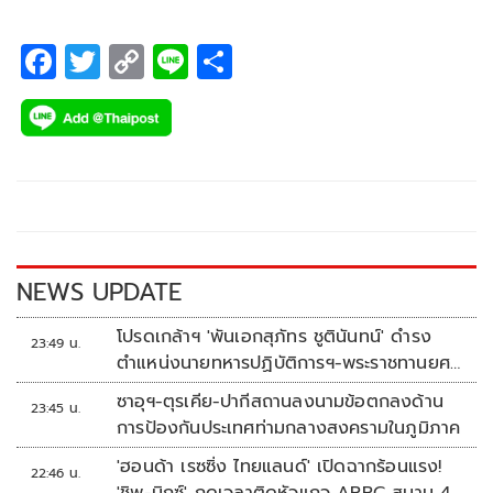
F
T
C
Li
S
ac
wi
o
n
h
e
tt
p
e
ar
b
er
y
e
o
Li
o
n
k
k
NEWS UPDATE
โปรดเกล้าฯ 'พันเอกสุภัทร ชูตินันทน์' ดำรง
23:49 น.
ตำแหน่งนายทหารปฏิบัติการฯ-พระราชทานยศ
'พลตรี'
ซาอุฯ-ตุรเคีย-ปากีสถานลงนามข้อตกลงด้าน
23:45 น.
การป้องกันประเทศท่ามกลางสงครามในภูมิภาค
'ฮอนด้า เรซซิ่ง ไทยแลนด์' เปิดฉากร้อนแรง!
22:46 น.