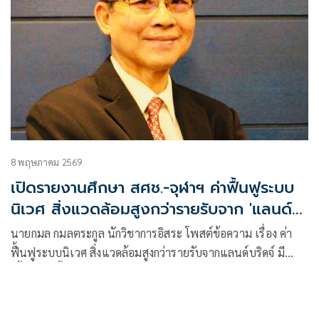
8 พฤษภาคม 2569
เปิดรายงานศึกษา สศช.-จุฬาฯ ค่าฟื้นฟูระบบ
นิเวศ สิ่งแวดล้อมสูงกว่ารายรับจาก 'แลนด์
บริดจ์'
นายกมล กมลตระกูล นักวิชาการอิสระ โพสต์ข้อความ เรื่อง ค่า
ฟื้นฟูระบบนิเวศ สิ่งแวดล้อมสูงกว่ารายรับจากแลนด์บริดจ์ มี
เนื้อหาดังนี้