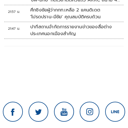
'ชิพ-มิกซ์' กดเวลาติดหัวแถว ARRC สนาม 4
ที่มัลดาลิกา
ศึกชิงชัยผู้ว่ากกท.เหลือ 2 แคนดิเดต
21:57 น.
'โปรดปราน-มีชัย' คุณสมบัติครบถ้วน
ปากีสถานจำกัดการรายงานข่าวของสื่อต่าง
21:47 น.
ประเทศนอกเมืองสำคัญ