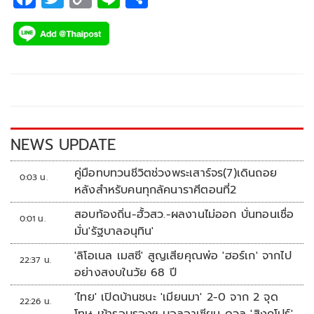
ac
wi
o
n
h
e
tt
p
e
ar
b
er
y
e
o
Li
o
n
k
k
NEWS UPDATE
คู่มือทบทวนชีวิตช่วงพระเสาร์จร(7)เดินถอย
0:03 น.
หลังสำหรับคนทุกลัคนาราศีตอนที่2
สอบท้องถิ่น-ฮั้วสว.-ผลงานไม่ออก บั่นทอนเชื่อ
0:01 น.
มั่น'รัฐบาลอนุทิน'
'ลิโอเนล เมสซี' สูญเสียคุณพ่อ 'ฮอร์เก' จากไป
22:37 น.
อย่างสงบในวัย 68 ปี
'ไทย' เปิดบ้านชนะ 'เมียนมา' 2-0 จาก 2 จุด
22:26 น.
โทษ เข้ารอบรองฯ บอลอาเซียน ดวล 'สิงคโปร์'