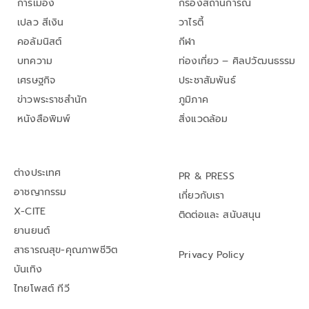
การเมือง
กรองสถานการณ์
เปลว สีเงิน
วาไรตี้
คอลัมนิสต์
กีฬา
บทความ
ท่องเที่ยว – ศิลปวัฒนธรรม
เศรษฐกิจ
ประชาสัมพันธ์
ข่าวพระราชสำนัก
ภูมิภาค
หนังสือพิมพ์
สิ่งแวดล้อม
ต่างประเทศ
PR & PRESS
อาชญากรรม
เกี่ยวกับเรา
X-CITE
ติดต่อและ สนับสนุน
ยานยนต์
สาธารณสุข-คุณภาพชีวิต
Privacy Policy
บันเทิง
ไทยโพสต์ ทีวี