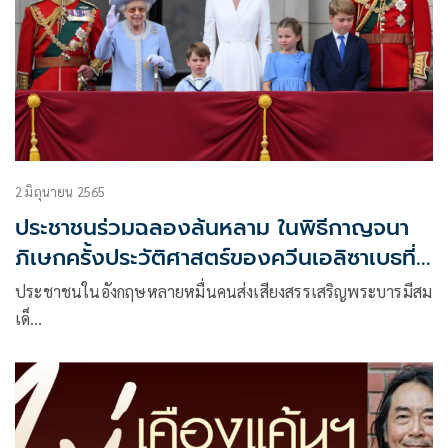
2 มิถุนายน 2565
ประชาชนร่วมฉลองล้นหลาม ในพิธีกาญจนา
ภิเษกครั้งประวัติศาสตร์ของควีนเอลิซาเบธที่
2
ประชาชนในอังกฤษหลายหมื่นคนส่งเสียงสรรเสริญพระบารมีสม
เด็…