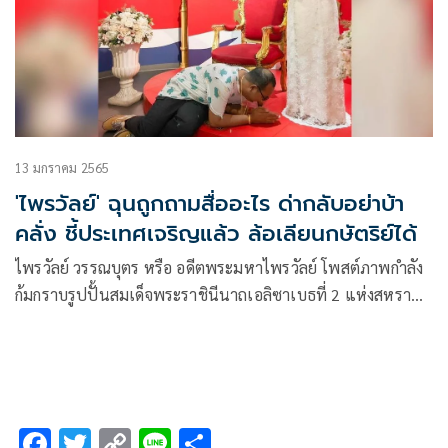
13 มกราคม 2565
'ไพรวัลย์' ฉุนถูกถามสื่ออะไร ด่ากลับอย่าบ้า
คลั่ง ชี้ประเทศเจริญแล้ว ล้อเลียนกษัตริย์ได้
ไพรวัลย์ วรรณบุตร หรือ อดีตพระมหาไพรวัลย์ โพสต์ภาพกำลัง
ก้มกราบรูปปั้นสมเด็จพระราชินีนาถเอลิซาเบธที่ 2 แห่งสหราช
อาณาจักร พร้อมข้อความบนเฟซบุ๊กว่า “Long Live The Queen
#ขอพระราชินีทรงพระเจริญ”
F
T
C
Li
S