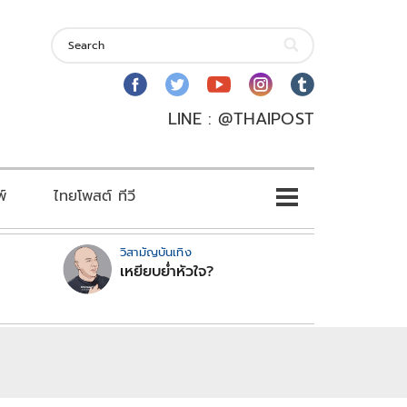
LINE : @THAIPOST
พ์
ไทยโพสต์ ทีวี
วิสามัญบันเทิง
เหยียบย่ำหัวใจ?