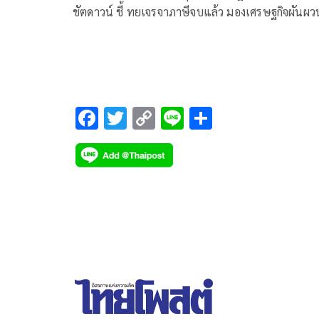
ชัตดาวน์ ชี้ ทยเจรจาภาษีจบแล้ว มองเศรษฐกิจผันผว
มาตลอด ต้องหาตลาดใหม่ไม่พึ่งพาที่เดียว ด้าน ‘สีหศัก
ยันไทยไม่ได้รับผลกระทบ
F
T
C
Li
S
ac
wi
o
n
h
e
tt
p
e
ar
b
er
y
e
o
Li
o
n
k
k