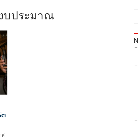
างงบประมาณ
N
ชัต
ทศ