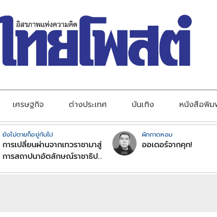
เศรษฐกิจ
ต่างประเทศ
บันเทิง
หนังสือพิม
ยังไม่ตายก็อยู่กันไป
ผักกาดหอม
การเปลี่ยนผ่านจากเทวราชามาสู่
ออเดอร์จากคุก!
การสถาปนาอัตลักษณ์ราชาธิป
ไตยแบบพุทธศาสนาในพระไตร
ปิฏก : สามัญผลสูตรในฐานะ
ทฤษฎีขีดจำกัดของอำนาจรัฐ
เหนือแรงงานและทรัพย์สิน