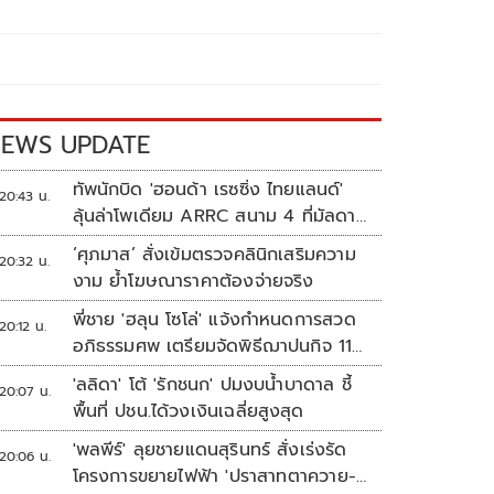
EWS UPDATE
ทัพนักบิด 'ฮอนด้า เรซซิ่ง ไทยแลนด์'
20:43 น.
ลุ้นล่าโพเดียม ARRC สนาม 4 ที่มัลดาลิ
กา
‘ศุภมาส’ สั่งเข้มตรวจคลินิกเสริมความ
20:32 น.
งาม ย้ำโฆษณาราคาต้องจ่ายจริง
พี่ชาย 'ฮลุน โซโล่' แจ้งกำหนดการสวด
20:12 น.
อภิธรรมศพ เตรียมจัดพิธีฌาปนกิจ 11
ส.ค.
'ลลิดา' โต้ 'รักชนก' ปมงบน้ำบาดาล ชี้
20:07 น.
พื้นที่ ปชน.ได้วงเงินเฉลี่ยสูงสุด
'พลพีร์' ลุยชายแดนสุรินทร์ สั่งเร่งรัด
20:06 น.
โครงการขยายไฟฟ้า 'ปราสาทตาควาย-