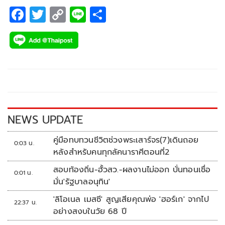
F
T
C
Li
S
ac
wi
o
n
h
e
tt
p
e
ar
b
er
y
e
o
Li
o
n
k
k
NEWS UPDATE
คู่มือทบทวนชีวิตช่วงพระเสาร์จร(7)เดินถอย
0:03 น.
หลังสำหรับคนทุกลัคนาราศีตอนที่2
สอบท้องถิ่น-ฮั้วสว.-ผลงานไม่ออก บั่นทอนเชื่อ
0:01 น.
มั่น'รัฐบาลอนุทิน'
'ลิโอเนล เมสซี' สูญเสียคุณพ่อ 'ฮอร์เก' จากไป
22:37 น.
อย่างสงบในวัย 68 ปี