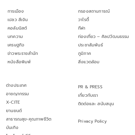
การเมือง
กรองสถานการณ์
เปลว สีเงิน
วาไรตี้
คอลัมนิสต์
กีฬา
บทความ
ท่องเที่ยว – ศิลปวัฒนธรรม
เศรษฐกิจ
ประชาสัมพันธ์
ข่าวพระราชสำนัก
ภูมิภาค
หนังสือพิมพ์
สิ่งแวดล้อม
ต่างประเทศ
PR & PRESS
อาชญากรรม
เกี่ยวกับเรา
X-CITE
ติดต่อและ สนับสนุน
ยานยนต์
สาธารณสุข-คุณภาพชีวิต
Privacy Policy
บันเทิง