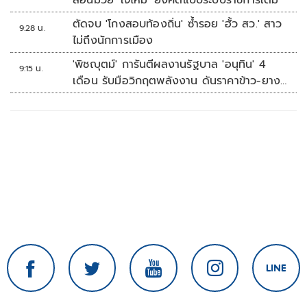
สอนมวย 'เจ๊ไหม' ยังคิดแบบระบบราชการเดิม
ตัดจบ 'โกงสอบท้องถิ่น' ซ้ำรอย 'ฮั้ว สว.' สาว
9:28 น.
ไม่ถึงนักการเมือง
'พิชญุตม์' การันตีผลงานรัฐบาล 'อนุทิน' 4
9:15 น.
เดือน รับมือวิกฤตพลังงาน ดันราคาข้าว-ยาง-
ปาล์ม พุ่งต่อเนื่อง พร้อมอัดมาตรการช่วยลด
ต้นทุน-ขยายตลาดโลก