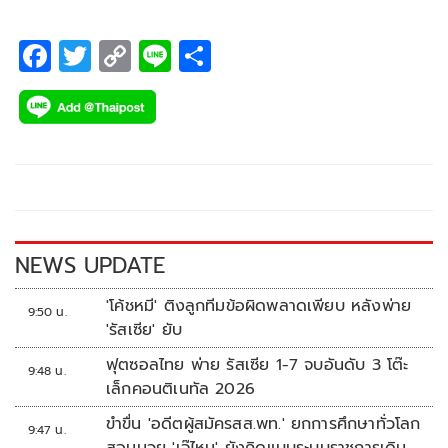
F
T
C
Li
S
ac
wi
o
n
h
e
tt
p
e
ar
b
er
y
e
o
Li
o
n
k
k
NEWS UPDATE
'โค้ชหมี' ติงลูกทีมข้อผิดพลาดเพียบ หลังพ่าย
9:50 น.
'รัสเซีย' ยับ
ฟุตซอลไทย พ่าย รัสเซีย 1-7 จบอันดับ 3 โต๊ะ
9:48 น.
เล็กคอนติเนทัล 2026
ขำขื่น 'อดีตผู้สมัครสส.พท.' ยกการศึกษาทั่วโลก
9:47 น.