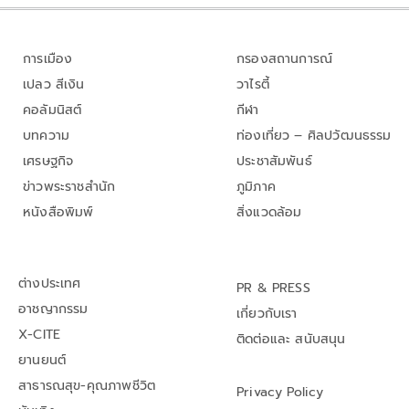
การเมือง
กรองสถานการณ์
เปลว สีเงิน
วาไรตี้
คอลัมนิสต์
กีฬา
บทความ
ท่องเที่ยว – ศิลปวัฒนธรรม
เศรษฐกิจ
ประชาสัมพันธ์
ข่าวพระราชสำนัก
ภูมิภาค
หนังสือพิมพ์
สิ่งแวดล้อม
ต่างประเทศ
PR & PRESS
อาชญากรรม
เกี่ยวกับเรา
X-CITE
ติดต่อและ สนับสนุน
ยานยนต์
สาธารณสุข-คุณภาพชีวิต
Privacy Policy