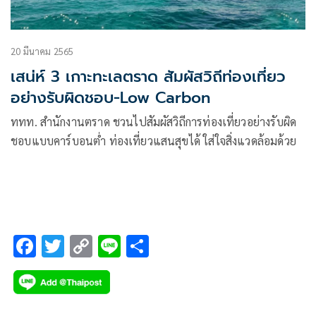
20 มีนาคม 2565
เสน่ห์ 3 เกาะทะเลตราด สัมผัสวิถีท่องเที่ยว
อย่างรับผิดชอบ-Low Carbon
ททท. สำนักงานตราด ชวนไปสัมผัสวิถีการท่องเที่ยวอย่างรับผิด
ชอบแบบคาร์บอนต่ำ ท่องเที่ยวแสนสุขได้ ใส่ใจสิ่งแวดล้อมด้วย
F
T
C
Li
S
ac
wi
o
n
h
e
tt
p
e
ar
b
er
y
e