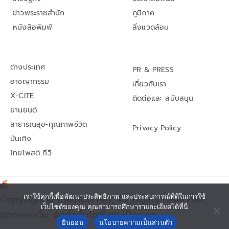
ข่าวพระราชสำนัก
ภูมิภาค
หนังสือพิมพ์
สิ่งแวดล้อม
ต่างประเทศ
PR & PRESS
อาชญากรรม
เกี่ยวกับเรา
X-CITE
ติดต่อและ สนับสนุน
ยานยนต์
สาธารณสุข-คุณภาพชีวิต
Privacy Policy
บันเทิง
ไทยโพสต์ ทีวี
Copyright© thaipost.net, All rights reserved.,
เราใช้คุกกี้เพื่อพัฒนาประสิทธิภาพ และประสบการณ์ที่ดีในการใช้
เว็บไซต์ของคุณ คุณสามารถศึกษารายละเอียดได้ที่นี่
ออกแบบเว็บ จัดทำเว็บไซต์โดย iDesign
ยินยอม
นโยบายความเป็นส่วนตัว