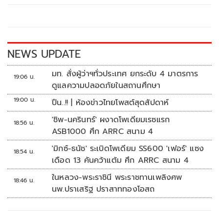
o
Li
o
n
k
k
NEWS UPDATE
มท. สั่งผู้ว่าฯทั่วประเทศ ยกระดับ 4 มาตรการ
19:06 น.
ดูแลความปลอดภัยในสถานศึกษา
19:00 น.
ปืน..!! | ห้องข่าวไทยโพสต์สุดสัปดาห์
'ชิพ-นครินทร์' ผงาดโพเดียมเรซแรก
18:56 น.
ASB1000 ศึก ARRC สนาม 4
'มิกซ์-ธนัช' ระเบิดโพเดียม SS600 'เฟอร์' แซง
18:54 น.
เดือด 13 คันคว้าแต้ม ศึก ARRC สนาม 4
ในหลวง-พระราชินี พระราชทานเพลิงศพ
18:46 น.
นพ.ปราเสริฐ ปราสาททองโอสถ