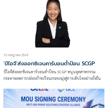
10 กรกฎาคม 2569
'บีไอจี'ส่งออกซิเจนคาร์บอนต่ำป้อน SCGP
บีไอจีส่งออกซิเจนคาร์บอนต่ำป้อน SCGP หนุนอุตสาหกรรม
กระดาษลดการปล่อยก๊าซเรือนกระจกมุ่งสู่การเติบโตอย่างยั่งยืน