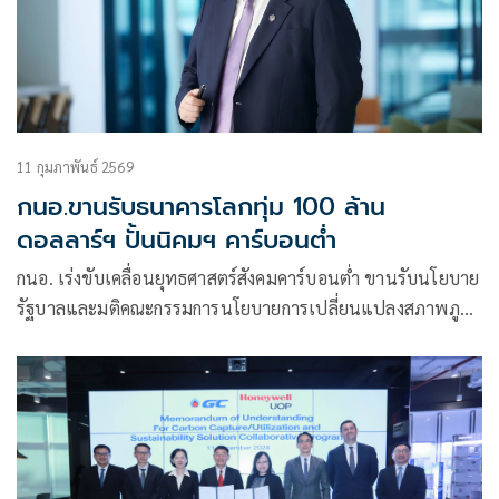
11 กุมภาพันธ์ 2569
กนอ.ขานรับธนาคารโลกทุ่ม 100 ล้าน
ดอลลาร์ฯ ปั้นนิคมฯ คาร์บอนต่ำ
กนอ. เร่งขับเคลื่อนยุทธศาสตร์สังคมคาร์บอนต่ำ ขานรับนโยบาย
รัฐบาลและมติคณะกรรมการนโยบายการเปลี่ยนแปลงสภาพภูมิ
อากาศแห่งชาติ ดึงงบสนับสนุนจากธนาคารโลก 100 ล้าน
ดอลลาร์ ปฏิรูปนิคมอุตสาหกรรมมาบตาพุดและแหลมฉบัง
สนับสนุนเป้าหมาย Net Zero ผ่านกลไกคาร์บอนเครดิตคุณภาพ
สูงของประเทศไทย