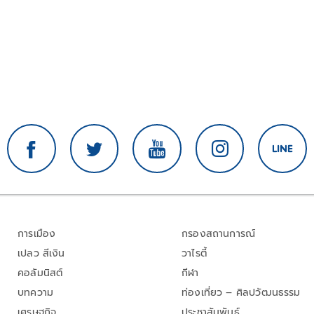
การเมือง
กรองสถานการณ์
เปลว สีเงิน
วาไรตี้
คอลัมนิสต์
กีฬา
บทความ
ท่องเที่ยว – ศิลปวัฒนธรรม
เศรษฐกิจ
ประชาสัมพันธ์