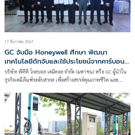
17 ธันวาคม 2567
GC จับมือ Honeywell ศึกษา พัฒนา
เทคโนโลยีดักจับและใช้ประโยชน์จากคาร์บอน
อย่างคุ้มค่า เพื่อบรรลุเป้าหมาย Net Zero มุ่ง
บริษัท พีทีที โกลบอล เคมิคอล จำกัด (มหาชน) หรือ GC ผู้นำใน
สู่การเป็นองค์กรคาร์บอนต่ำ
ธุรกิจเคมีภัณฑ์ระดับสากล เพื่อสร้างสรรค์คุณภาพชีวิต และ
Honeywell